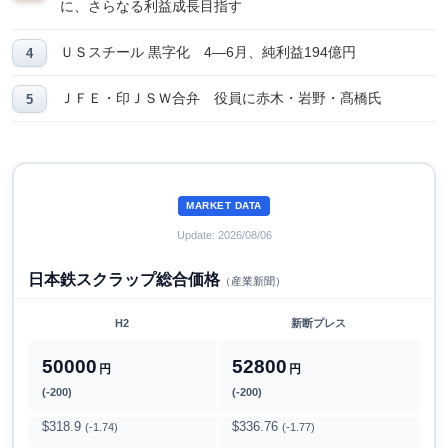
に、さらなる利益成長目指す
ＵＳスチール 黒字化 4―6月、純利益194億円
ＪＦＥ・印ＪＳＷ合弁 役員に赤木・岩野・髙橋氏
MARKET DATA
Update: 2026/08/06
日本鉄スクラップ総合価格
（産業新聞）
H2
新断プレス
50000
52800
円
円
(-200)
(-200)
$318.9
$336.76
(-1.74)
(-1.77)