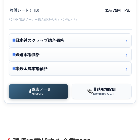
156.79
換算レート (TTB)
円 / ドル
* 3地区電炉メーカー購入価格平均（トン当たり）
日本鉄スクラップ総合価格
鉄鋼市場価格
非鉄金属市場価格
過去データ
非鉄相場配信
📊
🗞️
History
Morning Call