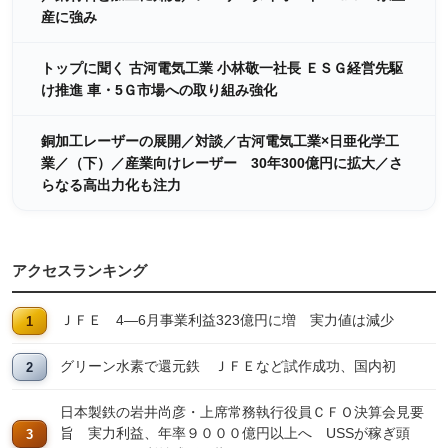
産に強み
トップに聞く 古河電気工業 小林敬一社長 ＥＳＧ経営先駆
け推進 車・5Ｇ市場への取り組み強化
銅加工レーザーの展開／対談／古河電気工業×日亜化学工
業／（下）／産業向けレーザー 30年300億円に拡大／さ
らなる高出力化も注力
アクセスランキング
ＪＦＥ 4―6月事業利益323億円に増 実力値は減少
グリーン水素で還元鉄 ＪＦＥなど試作成功、国内初
日本製鉄の岩井尚彦・上席常務執行役員ＣＦＯ決算会見要
旨 実力利益、年率９０００億円以上へ USSが稼ぎ頭