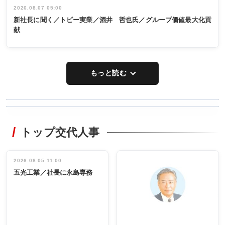
2026.08.07 05:00
新社長に聞く／トピー実業／酒井 哲也氏／グループ価値最大化貢
献
もっと読む
WORKING
RECYCLING
STYLE
トップ交代人事
タックトレー
非鉄業界で
ディング 創
働く／女性
立30周年記念
管理職編
祝う 業界関
インタビュ
2026.08.05 11:00
INTERVIEW
INTERVIEW
係者ら220人
ー／社内ア
五光工業／社長に永島専務
出席
イデア発掘
し形に