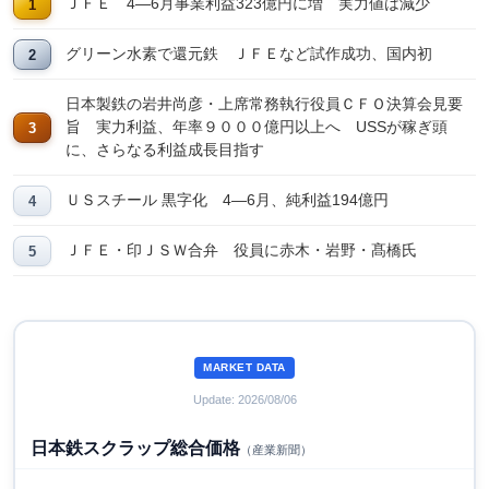
ＪＦＥ 4―6月事業利益323億円に増 実力値は減少
グリーン水素で還元鉄 ＪＦＥなど試作成功、国内初
日本製鉄の岩井尚彦・上席常務執行役員ＣＦＯ決算会見要
旨 実力利益、年率９０００億円以上へ USSが稼ぎ頭
に、さらなる利益成長目指す
ＵＳスチール 黒字化 4―6月、純利益194億円
ＪＦＥ・印ＪＳＷ合弁 役員に赤木・岩野・髙橋氏
MARKET DATA
Update: 2026/08/06
日本鉄スクラップ総合価格
（産業新聞）