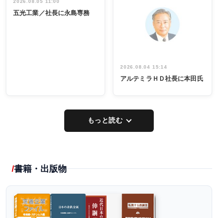
祝う 業界関
インタビュ
2026.08.05 11:00
INTERVIEW
INTERVIEW
係者ら220人
ー／社内ア
五光工業／社長に永島専務
出席
イデア発掘
し形に
2026.08.04 15:14
アルテミラＨＤ社長に本田氏
もっと読む
書籍・出版物