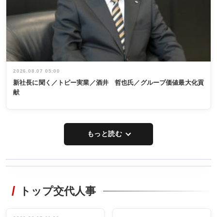
2026.08.07 05:00
新社長に聞く／トピー実業／酒井 哲也氏／グループ価値最大化貢
献
もっと読む
WORKING
RECYCLING
STYLE
トップ交代人事
タックトレー
非鉄業界で
ディング 創
働く／女性
立30周年記念
管理職編