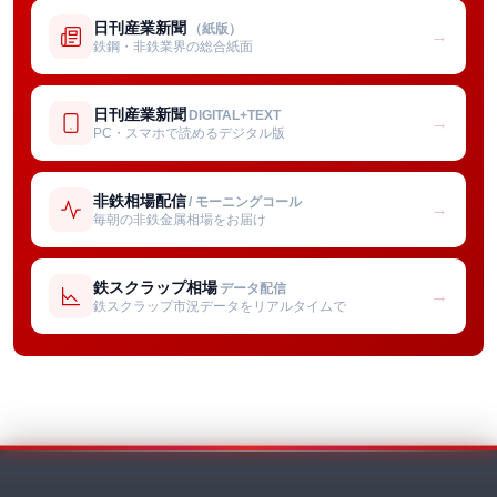
日刊産業新聞
（紙版）
→
鉄鋼・非鉄業界の総合紙面
日刊産業新聞
DIGITAL+TEXT
→
PC・スマホで読めるデジタル版
非鉄相場配信
/ モーニングコール
→
毎朝の非鉄金属相場をお届け
鉄スクラップ相場
データ配信
→
鉄スクラップ市況データをリアルタイムで