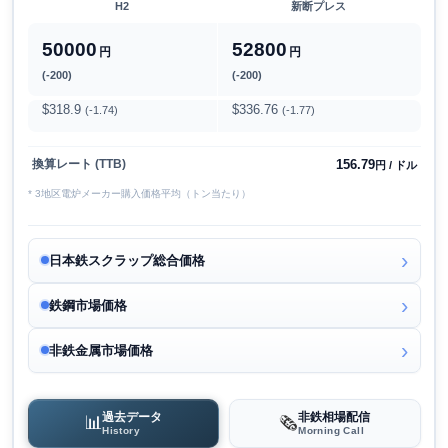
H2
新断プレス
50000
52800
円
円
(-200)
(-200)
$318.9
$336.76
(-1.74)
(-1.77)
156.79
換算レート (TTB)
円 / ドル
* 3地区電炉メーカー購入価格平均（トン当たり）
日本鉄スクラップ総合価格
鉄鋼市場価格
非鉄金属市場価格
過去データ
非鉄相場配信
📊
🗞️
History
Morning Call