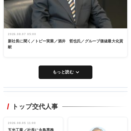
2026.08.07 05:00
新社長に聞く／トピー実業／酒井 哲也氏／グループ価値最大化貢
献
もっと読む
WORKING
RECYCLING
STYLE
トップ交代人事
タックトレー
非鉄業界で
ディング 創
働く／女性
立30周年記念
管理職編
祝う 業界関
インタビュ
2026.08.05 11:00
INTERVIEW
INTERVIEW
係者ら220人
ー／社内ア
五光工業／社長に永島専務