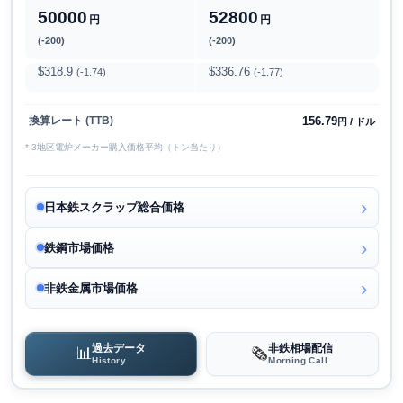
50000
52800
円
円
(-200)
(-200)
$318.9
$336.76
(-1.74)
(-1.77)
156.79
換算レート (TTB)
円 / ドル
* 3地区電炉メーカー購入価格平均（トン当たり）
日本鉄スクラップ総合価格
鉄鋼市場価格
非鉄金属市場価格
過去データ
非鉄相場配信
📊
🗞️
History
Morning Call