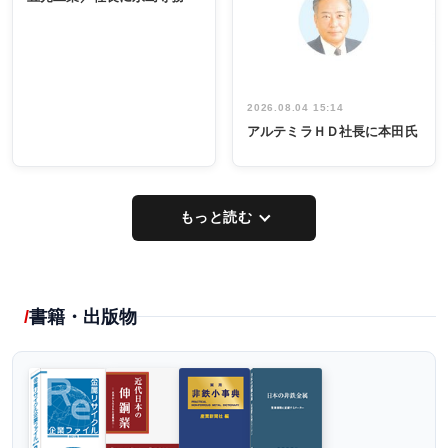
出席
イデア発掘
し形に
2026.08.04 15:14
アルテミラＨＤ社長に本田氏
もっと読む
書籍・出版物