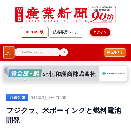
DIGITAL版
読者専用ページ
ログイン
記事ナビ
MENU
2011年3月3日 00:00
非鉄金属
フジクラ、米ボーイングと燃料電池
開発