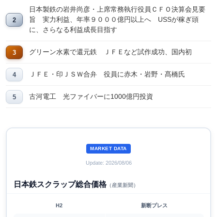
日本製鉄の岩井尚彦・上席常務執行役員ＣＦＯ決算会見要
旨 実力利益、年率９０００億円以上へ USSが稼ぎ頭
に、さらなる利益成長目指す
グリーン水素で還元鉄 ＪＦＥなど試作成功、国内初
ＪＦＥ・印ＪＳＷ合弁 役員に赤木・岩野・髙橋氏
古河電工 光ファイバーに1000億円投資
MARKET DATA
Update: 2026/08/06
日本鉄スクラップ総合価格
（産業新聞）
H2
新断プレス