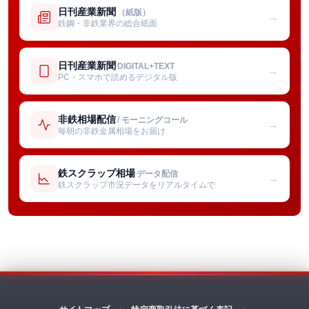
日刊産業新聞
（紙版）
→
鉄鋼・非鉄業界の総合紙面
日刊産業新聞
DIGITAL+TEXT
→
PC・スマホで読めるデジタル版
非鉄相場配信
/ モーニングコール
→
毎朝の非鉄金属相場をお届け
鉄スクラップ相場
データ配信
→
鉄スクラップ市況データをリアルタイムで