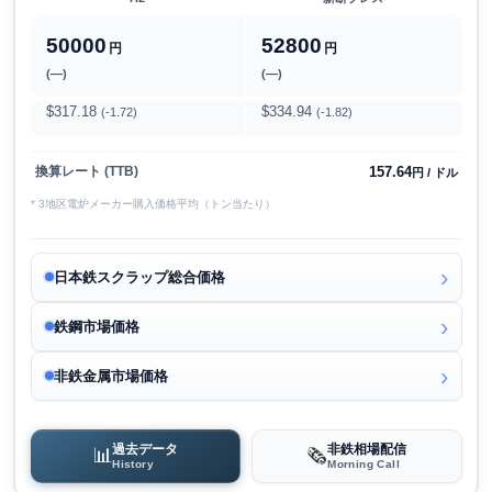
50000
52800
円
円
(―)
(―)
$317.18
$334.94
(-1.72)
(-1.82)
157.64
換算レート (TTB)
円 / ドル
* 3地区電炉メーカー購入価格平均（トン当たり）
日本鉄スクラップ総合価格
鉄鋼市場価格
非鉄金属市場価格
過去データ
非鉄相場配信
📊
🗞️
History
Morning Call