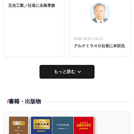
INTERVIEW
INTERVIEW
係者ら220人
ー／社内ア
五光工業／社長に永島専務
出席
イデア発掘
し形に
2026.08.04 15:14
アルテミラＨＤ社長に本田氏
もっと読む
書籍・出版物