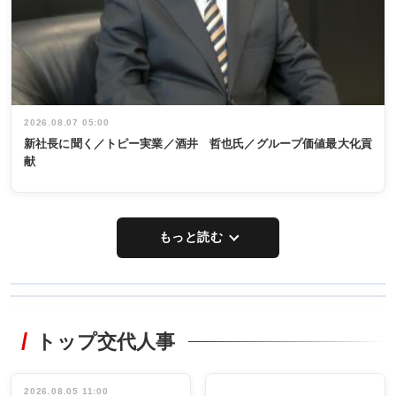
2026.08.07 05:00
新社長に聞く／トピー実業／酒井 哲也氏／グループ価値最大化貢
献
もっと読む
WORKING
RECYCLING
STYLE
トップ交代人事
タックトレー
非鉄業界で
ディング 創
働く／女性
立30周年記念
管理職編
祝う 業界関
インタビュ
2026.08.05 11:00