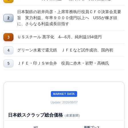
日本製鉄の岩井尚彦・上席常務執行役員ＣＦＯ決算会見要
旨 実力利益、年率９０００億円以上へ USSが稼ぎ頭
に、さらなる利益成長目指す
ＵＳスチール 黒字化 4―6月、純利益194億円
グリーン水素で還元鉄 ＪＦＥなど試作成功、国内初
ＪＦＥ・印ＪＳＷ合弁 役員に赤木・岩野・髙橋氏
MARKET DATA
Update: 2026/08/07
日本鉄スクラップ総合価格
（産業新聞）
H2
新断プレス