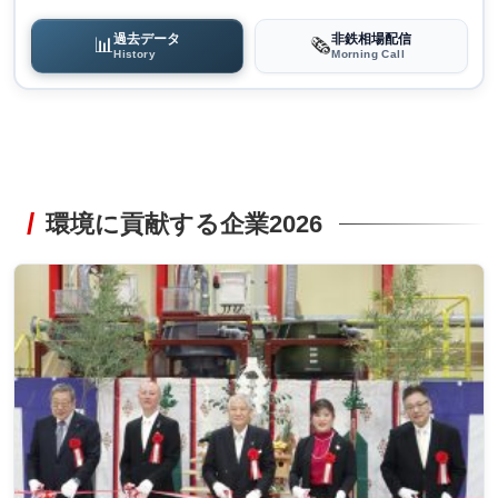
過去データ
非鉄相場配信
📊
🗞️
History
Morning Call
環境に貢献する企業2026