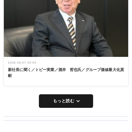
2026.08.07 05:00
新社長に聞く／トピー実業／酒井 哲也氏／グループ価値最大化貢
献
もっと読む
WORKING
RECYCLING
STYLE