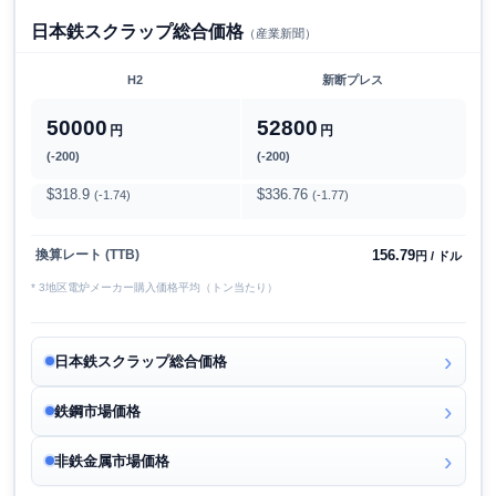
日本鉄スクラップ総合価格
（産業新聞）
H2
新断プレス
50000
52800
円
円
(-200)
(-200)
$318.9
$336.76
(-1.74)
(-1.77)
156.79
換算レート (TTB)
円 / ドル
* 3地区電炉メーカー購入価格平均（トン当たり）
日本鉄スクラップ総合価格
鉄鋼市場価格
非鉄金属市場価格