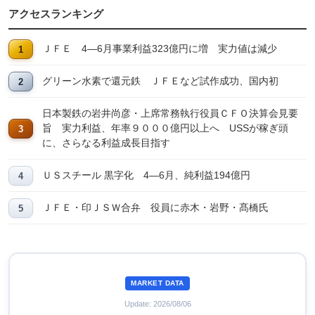
アクセスランキング
ＪＦＥ 4―6月事業利益323億円に増 実力値は減少
グリーン水素で還元鉄 ＪＦＥなど試作成功、国内初
日本製鉄の岩井尚彦・上席常務執行役員ＣＦＯ決算会見要
旨 実力利益、年率９０００億円以上へ USSが稼ぎ頭
に、さらなる利益成長目指す
ＵＳスチール 黒字化 4―6月、純利益194億円
ＪＦＥ・印ＪＳＷ合弁 役員に赤木・岩野・髙橋氏
MARKET DATA
Update: 2026/08/06