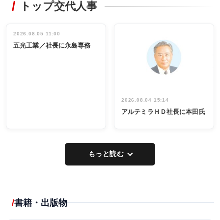
トップ交代人事
タックトレー
非鉄業界で
ディング 創
働く／女性
立30周年記念
管理職編
祝う 業界関
インタビュ
2026.08.05 11:00
INTERVIEW
INTERVIEW
係者ら220人
ー／社内ア
五光工業／社長に永島専務
出席
イデア発掘
し形に
2026.08.04 15:14
アルテミラＨＤ社長に本田氏
もっと読む
書籍・出版物