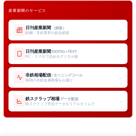
産業新聞のサービス
日刊産業新聞
（紙版）
→
鉄鋼・非鉄業界の総合紙面
日刊産業新聞
DIGITAL+TEXT
→
PC・スマホで読めるデジタル版
非鉄相場配信
/ モーニングコール
→
毎朝の非鉄金属相場をお届け
鉄スクラップ相場
データ配信
→
鉄スクラップ市況データをリアルタイムで