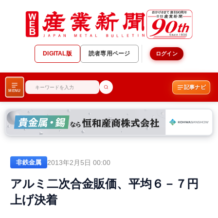
DIGITAL版
読者専用ページ
ログイン
記事ナビ
MENU
2013年2月5日 00:00
非鉄金属
アルミ二次合金販価、平均６－７円
上げ決着