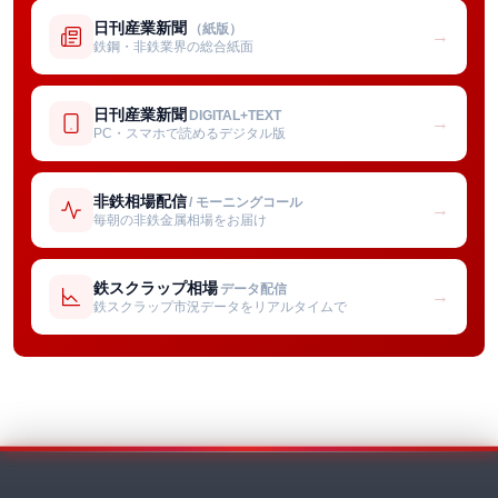
日刊産業新聞
（紙版）
→
鉄鋼・非鉄業界の総合紙面
日刊産業新聞
DIGITAL+TEXT
→
PC・スマホで読めるデジタル版
非鉄相場配信
/ モーニングコール
→
毎朝の非鉄金属相場をお届け
鉄スクラップ相場
データ配信
→
鉄スクラップ市況データをリアルタイムで