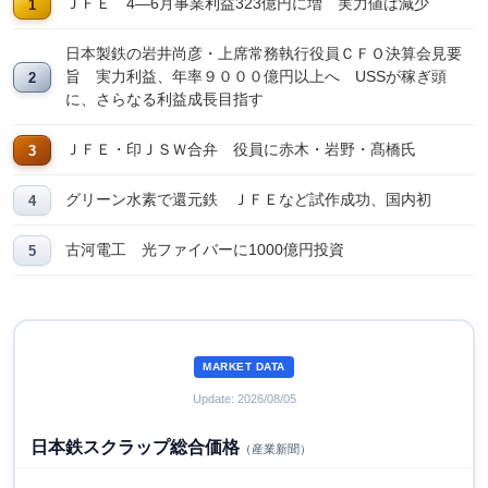
ＪＦＥ 4―6月事業利益323億円に増 実力値は減少
日本製鉄の岩井尚彦・上席常務執行役員ＣＦＯ決算会見要
旨 実力利益、年率９０００億円以上へ USSが稼ぎ頭
に、さらなる利益成長目指す
ＪＦＥ・印ＪＳＷ合弁 役員に赤木・岩野・髙橋氏
グリーン水素で還元鉄 ＪＦＥなど試作成功、国内初
古河電工 光ファイバーに1000億円投資
MARKET DATA
Update: 2026/08/05
日本鉄スクラップ総合価格
（産業新聞）