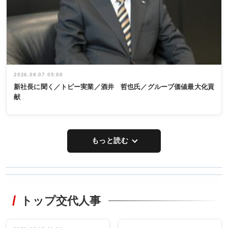
2026.08.07 05:00
新社長に聞く／トピー実業／酒井 哲也氏／グループ価値最大化貢
献
もっと読む
WORKING
RECYCLING
STYLE
トップ交代人事
タックトレー
非鉄業界で
ディング 創
働く／女性
立30周年記念
管理職編