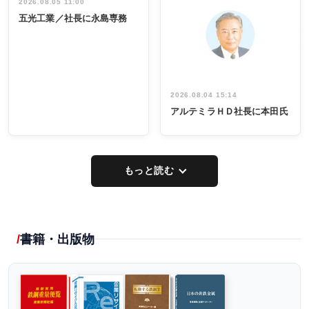
祝う 業界関
インタビュ
2026.08.05 11:00
INTERVIEW
INTERVIEW
係者ら220人
ー／社内ア
五光工業／社長に永島専務
出席
イデア発掘
し形に
2026.08.04 15:14
アルテミラＨＤ社長に本田氏
もっと読む
書籍・出版物