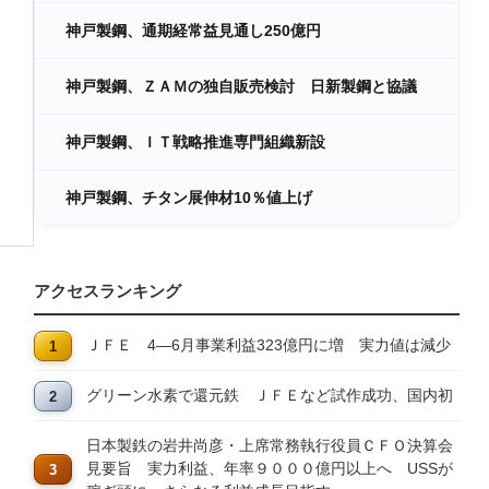
神戸製鋼、通期経常益見通し250億円
神戸製鋼、ＺＡＭの独自販売検討 日新製鋼と協議
神戸製鋼、ＩＴ戦略推進専門組織新設
神戸製鋼、チタン展伸材10％値上げ
アクセスランキング
ＪＦＥ 4―6月事業利益323億円に増 実力値は減少
グリーン水素で還元鉄 ＪＦＥなど試作成功、国内初
日本製鉄の岩井尚彦・上席常務執行役員ＣＦＯ決算会
見要旨 実力利益、年率９０００億円以上へ USSが