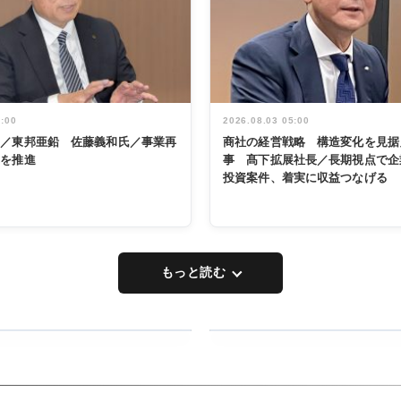
5:00
2026.08.03 05:00
く／東邦亜鉛 佐藤義和氏／事業再
商社の経営戦略 構造変化を見据
革を推進
事 髙下拡展社長／長期視点で企
投資案件、着実に収益つなげる
もっと読む
RECYCLING
タックトレー
ディング 創