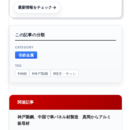
最新情報をチェック
この記事の分類
CATEGORY
非鉄金属
TAG
#伸銅
#神戸製鋼
#軽圧・サッシ
関連記事
神戸製鋼、中国で車パネル材製造 真岡からアルミ
板母材