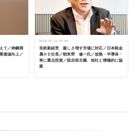
2026.07.31 05:00
えて／神鋼商
非鉄新経営 厳しさ増す市場に対応／日本軽金
業価値向上／
属ＨＤ社長／朝来野 修一氏／放熱・半導体・
車に重点投資／脱自前主義、他社と積極的に協
業