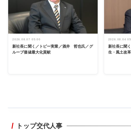
2026.08.07 05:00
2026.08.04 0
新社長に聞く／トピー実業／酒井 哲也氏／グ
新社長に聞
ループ価値最大化貢献
生・風土改
WORKING
STYLE
トップ交代人事
非鉄業界で