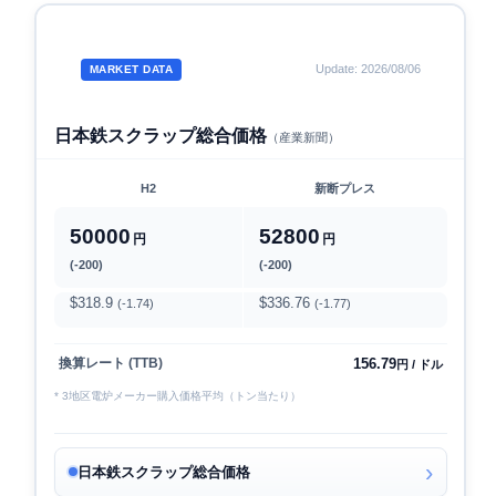
Update: 2026/08/06
MARKET DATA
日本鉄スクラップ総合価格
（産業新聞）
H2
新断プレス
50000
52800
円
円
(-200)
(-200)
$318.9
$336.76
(-1.74)
(-1.77)
156.79
換算レート (TTB)
円 / ドル
* 3地区電炉メーカー購入価格平均（トン当たり）
日本鉄スクラップ総合価格