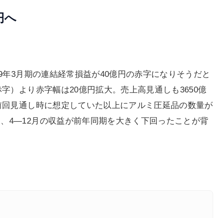
円へ
9年3月期の連結経常損益が40億円の赤字になりそうだと
字）より赤字幅は20億円拡大。売上高見通しも3650億
。前回見通し時に想定していた以上にアルミ圧延品の数量が
、4―12月の収益が前年同期を大きく下回ったことが背