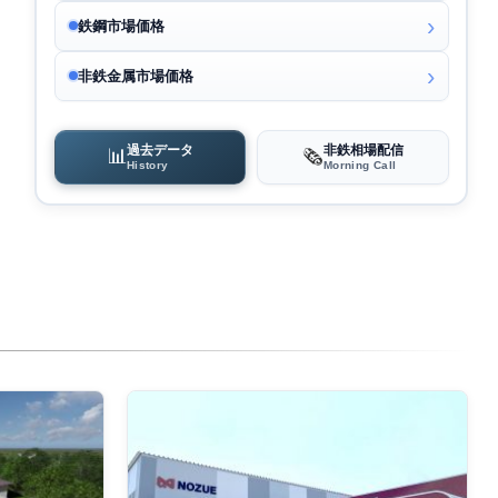
鉄鋼市場価格
非鉄金属市場価格
過去データ
非鉄相場配信
📊
🗞️
History
Morning Call