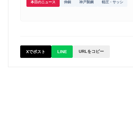
本日のニュース
伸銅
神戸製鋼
軽圧・サッシ
URLをコピー
Xでポスト
LINE