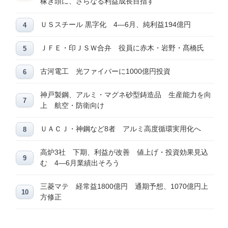
稼ぎ頭に、さらなる利益成長目指す
ＵＳスチール 黒字化 4―6月、純利益194億円
ＪＦＥ・印ＪＳＷ合弁 役員に赤木・岩野・髙橋氏
古河電工 光ファイバーに1000億円投資
神戸製鋼、アルミ・マグネ砂型鋳造品 生産能力を向
上 航空・防衛向け
ＵＡＣＪ・神鋼など8者 アルミ高度循環実用化へ
高炉3社 下期、利益が改善 値上げ・投資効果見込
む 4―6月業績出そろう
三菱マテ 経常益1800億円 通期予想、1070億円上
方修正