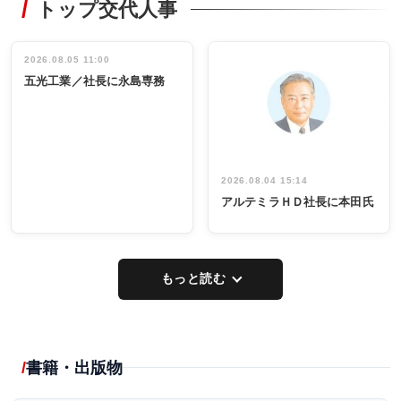
トップ交代人事
タックトレー
非鉄業界で
ディング 創
働く／女性
立30周年記念
管理職編
祝う 業界関
インタビュ
2026.08.05 11:00
INTERVIEW
INTERVIEW
係者ら220人
ー／社内ア
五光工業／社長に永島専務
出席
イデア発掘
し形に
2026.08.04 15:14
アルテミラＨＤ社長に本田氏
もっと読む
書籍・出版物