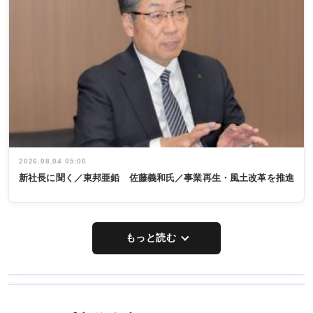
2026.08.04 05:00
新社長に聞く／東邦亜鉛 佐藤義和氏／事業再生・風土改革を推進
もっと読む
WORKING
RECYCLING
STYLE