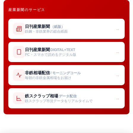
産業新聞のサービス
日刊産業新聞
（紙版）
→
鉄鋼・非鉄業界の総合紙面
日刊産業新聞
DIGITAL+TEXT
→
PC・スマホで読めるデジタル版
非鉄相場配信
/ モーニングコール
→
毎朝の非鉄金属相場をお届け
鉄スクラップ相場
データ配信
→
鉄スクラップ市況データをリアルタイムで