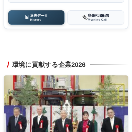
過去データ
非鉄相場配信
📊
🗞️
History
Morning Call
環境に貢献する企業2026