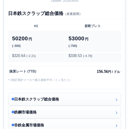
Update: 2026/08/05
日本鉄スクラップ総合価格
（産業新聞）
H2
新断プレス
50200
53000
円
円
(-300)
(-700)
$320.64
$338.53
(-2.21)
(-4.78)
156.56
換算レート (TTB)
円 / ドル
* 3地区電炉メーカー購入価格平均（トン当たり）
日本鉄スクラップ総合価格
鉄鋼市場価格
非鉄金属市場価格