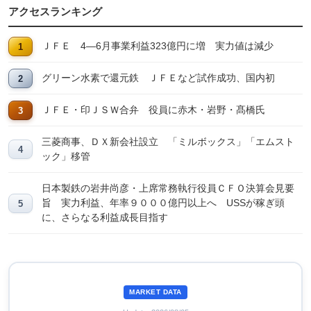
アクセスランキング
ＪＦＥ 4―6月事業利益323億円に増 実力値は減少
グリーン水素で還元鉄 ＪＦＥなど試作成功、国内初
ＪＦＥ・印ＪＳＷ合弁 役員に赤木・岩野・髙橋氏
三菱商事、ＤＸ新会社設立 「ミルボックス」「エムスト
ック」移管
日本製鉄の岩井尚彦・上席常務執行役員ＣＦＯ決算会見要
旨 実力利益、年率９０００億円以上へ USSが稼ぎ頭
に、さらなる利益成長目指す
MARKET DATA