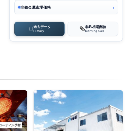
非鉄金属市場価格
過去データ
非鉄相場配信
📊
🗞️
History
Morning Call