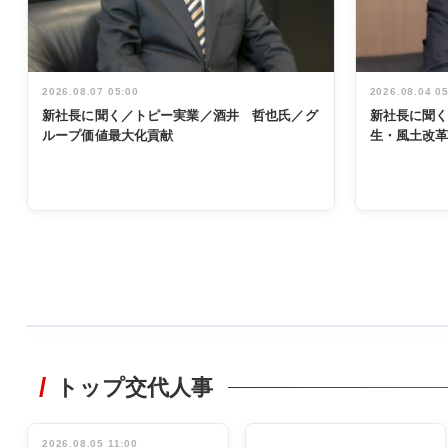
2026.08.07 05:00
2026.08.04 0
新社長に聞く／トピー実業／酒井 哲也氏／グ
新社長に聞
ループ価値最大化貢献
生・風土改
WORKING
STYLE
トップ交代人事
非鉄業界で
働く／女性
管理職編
2026.08.05 11:00
INTERVIEW