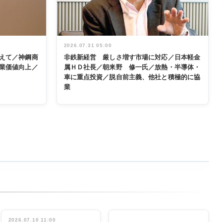
2026.07.31 05:00
えて／神鋼商
非鉄新経営 厳しさ増す市場に対応／日本軽金
業価値向上／
属ＨＤ社長／朝来野 修一氏／放熱・半導体・
車に重点投資／脱自前主義、他社と積極的に協
業
2026.07.10 11:00