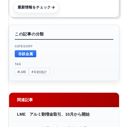
最新情報をチェック
この記事の分類
CATEGORY
非鉄金属
TAG
#LME
#非鉄統計
関連記事
LME アルミ割増金取引、10月から開始