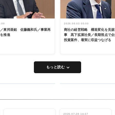
5:00
2026.08.03 05:00
く／東邦亜鉛 佐藤義和氏／事業再
商社の経営戦略 構造変化を見据
革を推進
事 髙下拡展社長／長期視点で企
投資案件、着実に収益つなげる
もっと読む
RECYCLING
タックトレー
ディング 創
立30周年記
INTERVIEW
念祝う 業界
2026.07.28 14:37