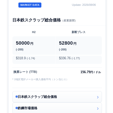
Update: 2026/08/06
MARKET DATA
日本鉄スクラップ総合価格
（産業新聞）
H2
新断プレス
50000
52800
円
円
(-200)
(-200)
$318.9
$336.76
(-1.74)
(-1.77)
156.79
換算レート (TTB)
円 / ドル
* 3地区電炉メーカー購入価格平均（トン当たり）
日本鉄スクラップ総合価格
鉄鋼市場価格