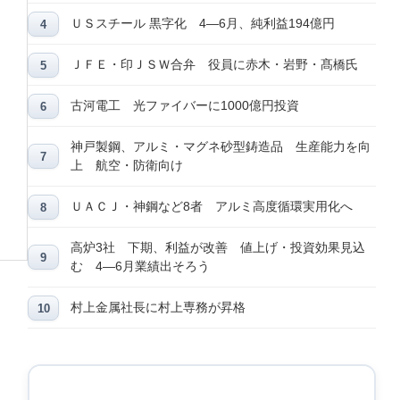
ＵＳスチール 黒字化 4―6月、純利益194億円
ＪＦＥ・印ＪＳＷ合弁 役員に赤木・岩野・髙橋氏
古河電工 光ファイバーに1000億円投資
神戸製鋼、アルミ・マグネ砂型鋳造品 生産能力を向
上 航空・防衛向け
ＵＡＣＪ・神鋼など8者 アルミ高度循環実用化へ
高炉3社 下期、利益が改善 値上げ・投資効果見込
む 4―6月業績出そろう
村上金属社長に村上専務が昇格