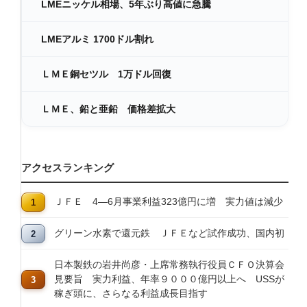
LMEニッケル相場、5年ぶり高値に急騰
LMEアルミ 1700ドル割れ
ＬＭＥ銅セツル 1万ドル回復
ＬＭＥ、鉛と亜鉛 価格差拡大
アクセスランキング
ＪＦＥ 4―6月事業利益323億円に増 実力値は減少
グリーン水素で還元鉄 ＪＦＥなど試作成功、国内初
日本製鉄の岩井尚彦・上席常務執行役員ＣＦＯ決算会
見要旨 実力利益、年率９０００億円以上へ USSが
稼ぎ頭に、さらなる利益成長目指す