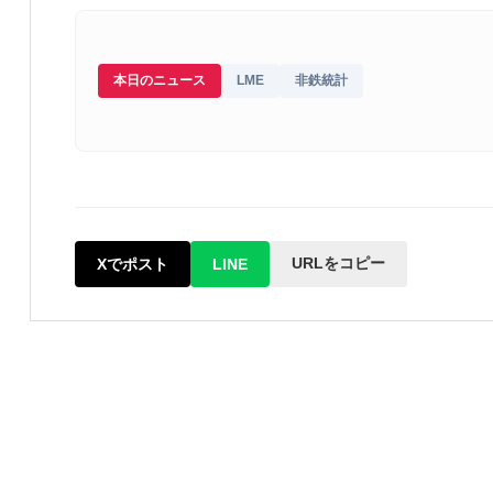
本日のニュース
LME
非鉄統計
URLをコピー
Xでポスト
LINE