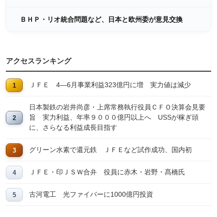
ＢＨＰ・リオ統合問題など、日本と欧州委が意見交換
アクセスランキング
ＪＦＥ 4―6月事業利益323億円に増 実力値は減少
日本製鉄の岩井尚彦・上席常務執行役員ＣＦＯ決算会見要
旨 実力利益、年率９０００億円以上へ USSが稼ぎ頭
に、さらなる利益成長目指す
グリーン水素で還元鉄 ＪＦＥなど試作成功、国内初
ＪＦＥ・印ＪＳＷ合弁 役員に赤木・岩野・髙橋氏
古河電工 光ファイバーに1000億円投資