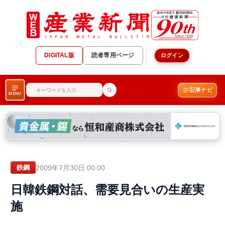
DIGITAL版
読者専用ページ
ログイン
記事ナビ
MENU
2009年7月30日 00:00
鉄鋼
日韓鉄鋼対話、需要見合いの生産実
施