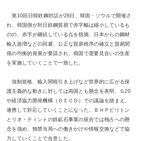
第10回日韓鉄鋼対話が28日、韓国・ソウルで開催さ
れ、韓国側が対日鉄鋼貿易で赤字幅は縮小しているも
のの、赤字が継続している点を指摘、日本からの鋼材
輸入急増などの回避、公正な貿易秩序の確立と貿易関
係の均衡的発展が要請され、両国で需要見合いの生産
を実施していくことで一致した。
強制規格、輸入関税引き上げなど世界的に広がる保
護主義的な動きに対しては両国とも懸念を表明、Ｇ20
や経済協力開発機構（ＯＥＣＤ）での議論を踏まえ、
連携して対応していくことになった。ＢＨＰビリトン
とリオ・ティントの鉄鉱石事業の統合では独占への懸
念を強め、独禁当局への働きかけや情報交換などで協
力していくことで合意した。