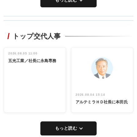
もっと読む
WORKING
RECYCLING
STYLE
トップ交代人事
タックトレー
非鉄業界で
ディング 創
働く／女性
立30周年記念
管理職編
祝う 業界関
インタビュ
2026.08.05 11:00
INTERVIEW
INTERVIEW
係者ら220人
ー／社内ア
五光工業／社長に永島専務
出席
イデア発掘
し形に
2026.08.04 15:14
アルテミラＨＤ社長に本田氏
もっと読む