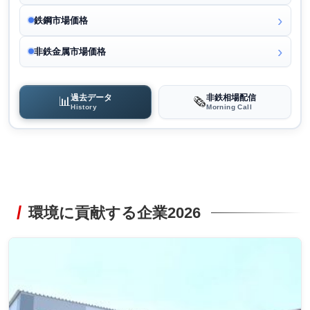
鉄鋼市場価格
非鉄金属市場価格
過去データ
非鉄相場配信
📊
🗞️
History
Morning Call
環境に貢献する企業2026