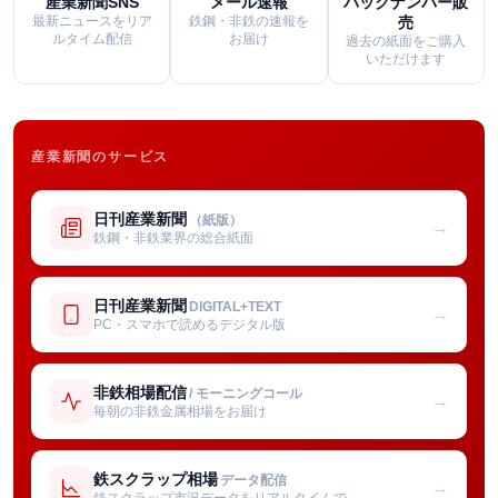
産業新聞SNS
メール速報
バックナンバー販
最新ニュースをリア
鉄鋼・非鉄の速報を
売
ルタイム配信
お届け
過去の紙面をご購入
いただけます
産業新聞のサービス
日刊産業新聞
（紙版）
→
鉄鋼・非鉄業界の総合紙面
日刊産業新聞
DIGITAL+TEXT
→
PC・スマホで読めるデジタル版
非鉄相場配信
/ モーニングコール
→
毎朝の非鉄金属相場をお届け
鉄スクラップ相場
データ配信
→
鉄スクラップ市況データをリアルタイムで