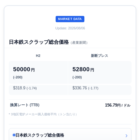
MARKET DATA
Update: 2026/08/06
日本鉄スクラップ総合価格
（産業新聞）
H2
新断プレス
50000
52800
円
円
(-200)
(-200)
$318.9
$336.76
(-1.74)
(-1.77)
156.79
換算レート (TTB)
円 / ドル
* 3地区電炉メーカー購入価格平均（トン当たり）
日本鉄スクラップ総合価格