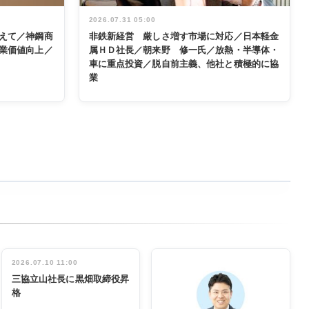
2026.07.31 05:00
えて／神鋼商
非鉄新経営 厳しさ増す市場に対応／日本軽金
業価値向上／
属ＨＤ社長／朝来野 修一氏／放熱・半導体・
車に重点投資／脱自前主義、他社と積極的に協
業
2026.07.10 11:00
三協立山社長に黒畑取締役昇
格