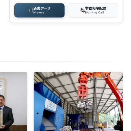
過去データ
非鉄相場配信
📊
🗞️
History
Morning Call