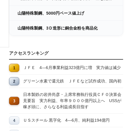
山陽特殊製鋼、5000円ベース値上げ
山陽特殊製鋼、3Ｄ造形に銅合金粉を商品化
アクセスランキング
ＪＦＥ 4―6月事業利益323億円に増 実力値は減少
グリーン水素で還元鉄 ＪＦＥなど試作成功、国内初
日本製鉄の岩井尚彦・上席常務執行役員ＣＦＯ決算会
見要旨 実力利益、年率９０００億円以上へ USSが
稼ぎ頭に、さらなる利益成長目指す
ＵＳスチール 黒字化 4―6月、純利益194億円