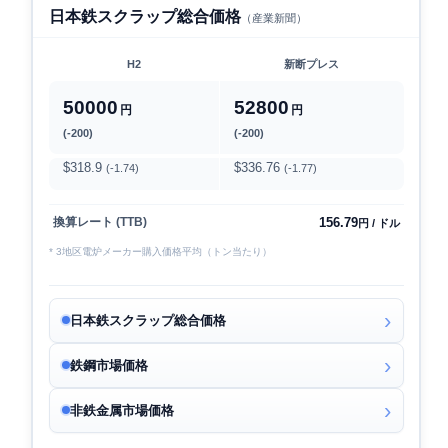
日本鉄スクラップ総合価格
（産業新聞）
H2
新断プレス
50000
52800
円
円
(-200)
(-200)
$318.9
$336.76
(-1.74)
(-1.77)
156.79
換算レート (TTB)
円 / ドル
* 3地区電炉メーカー購入価格平均（トン当たり）
日本鉄スクラップ総合価格
鉄鋼市場価格
非鉄金属市場価格