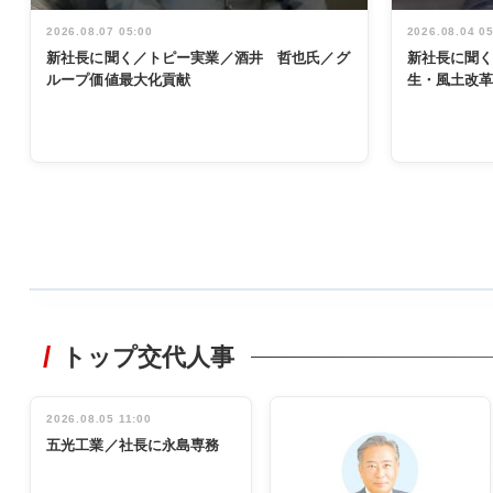
2026.08.07 05:00
2026.08.04 0
新社長に聞く／トピー実業／酒井 哲也氏／グ
新社長に聞
ループ価値最大化貢献
生・風土改
WORKING
STYLE
トップ交代人事
非鉄業界で
働く／女性
管理職編
2026.08.05 11:00
INTERVIEW
インタビュ
五光工業／社長に永島専務
ー／社内ア
イデア発掘