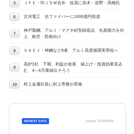
ＪＦＥ・印ＪＳＷ合弁 役員に赤木・岩野・髙橋氏
古河電工 光ファイバーに1000億円投資
神戸製鋼、アルミ・マグネ砂型鋳造品 生産能力を向
上 航空・防衛向け
ＵＡＣＪ・神鋼など8者 アルミ高度循環実用化へ
高炉3社 下期、利益が改善 値上げ・投資効果見込
む 4―6月業績出そろう
村上金属社長に村上専務が昇格
Update: 2026/08/06
MARKET DATA