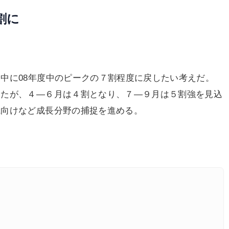
割に
中に08年度中のピークの７割程度に戻したい考えだ。
ったが、４―６月は４割となり、７―９月は５割強を見込
電向けなど成長分野の捕捉を進める。