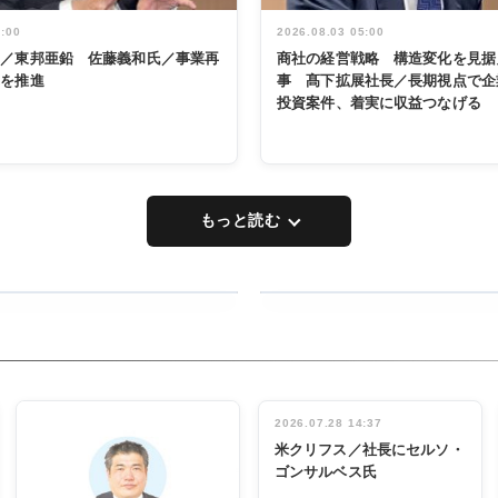
5:00
2026.08.03 05:00
く／東邦亜鉛 佐藤義和氏／事業再
商社の経営戦略 構造変化を見据
革を推進
事 髙下拡展社長／長期視点で企
投資案件、着実に収益つなげる
もっと読む
RECYCLING
タックトレー
ディング 創
立30周年記
INTERVIEW
念祝う 業界
2026.07.28 14:37
関係者ら220
米クリフス／社長にセルソ・
人出席
ゴンサルベス氏