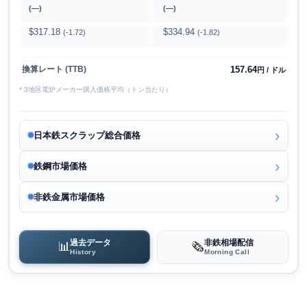
(―)
(―)
$317.18
$334.94
(-1.72)
(-1.82)
157.64
換算レート (TTB)
円 / ドル
* 3地区電炉メーカー購入価格平均（トン当たり）
日本鉄スクラップ総合価格
鉄鋼市場価格
非鉄金属市場価格
過去データ
非鉄相場配信
📊
🗞️
History
Morning Call