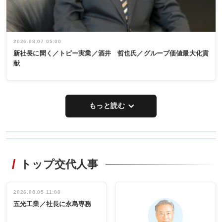
2026.08.07 05:00
新社長に聞く／トピー実業／酒井 哲也氏／グループ価値最大化貢
献
もっと読む
WORKING
RECYCLING
STYLE
トップ交代人事
タックトレー
非鉄業界で
ディング 創
働く／女性
立30周年記念
管理職編
祝う 業界関
インタビュ
2026.08.05 11:00
INTERVIEW
INTERVIEW
係者ら220人
ー／社内ア
五光工業／社長に永島専務
出席
イデア発掘
し形に