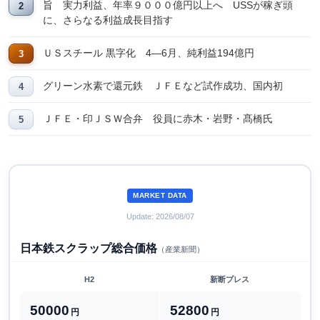
旨 実力利益、年率９０００億円以上へ USSが稼ぎ頭
に、さらなる利益成長目指す
ＵＳスチール 黒字化 4―6月、純利益194億円
グリーン水素で還元鉄 ＪＦＥなど試作成功、国内初
ＪＦＥ・印ＪＳＷ合弁 役員に赤木・岩野・髙橋氏
MARKET DATA
Update: 2026/08/07
日本鉄スクラップ総合価格
（産業新聞）
H2
新断プレス
50000
52800
円
円