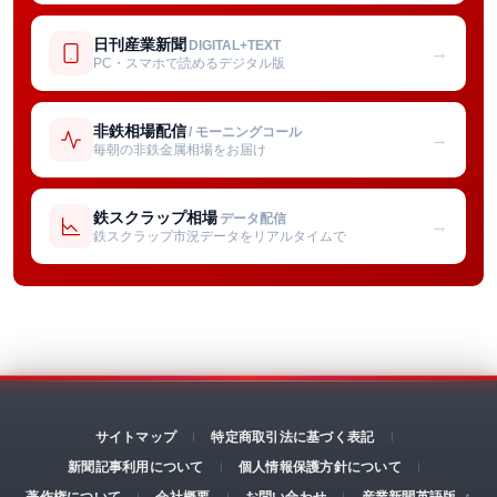
日刊産業新聞
DIGITAL+TEXT
→
PC・スマホで読めるデジタル版
非鉄相場配信
/ モーニングコール
→
毎朝の非鉄金属相場をお届け
鉄スクラップ相場
データ配信
→
鉄スクラップ市況データをリアルタイムで
サイトマップ
特定商取引法に基づく表記
新聞記事利用について
個人情報保護方針について