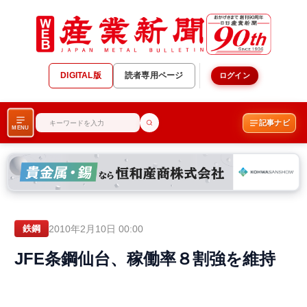
DIGITAL版
読者専用ページ
ログイン
記事ナビ
MENU
2010年2月10日 00:00
鉄鋼
JFE条鋼仙台、稼働率８割強を維持