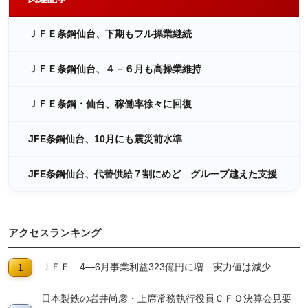
ＪＦＥ条鋼仙台、下期もフル操業継続
ＪＦＥ条鋼仙台、４－６月も高操業維持
ＪＦＥ条鋼・仙台、稼働率徐々に回復
JFE条鋼仙台、10月にも震災前水準
JFE条鋼仙台、代替供給７割にめど グループ越えた支援
アクセスランキング
ＪＦＥ 4―6月事業利益323億円に増 実力値は減少
日本製鉄の岩井尚彦・上席常務執行役員ＣＦＯ決算会見要