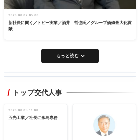
2026.08.07 05:00
新社長に聞く／トピー実業／酒井 哲也氏／グループ価値最大化貢
献
もっと読む
WORKING
RECYCLING
STYLE
トップ交代人事
タックトレー
非鉄業界で
ディング 創
働く／女性
立30周年記念
管理職編
祝う 業界関
インタビュ
2026.08.05 11:00
INTERVIEW
INTERVIEW
係者ら220人
ー／社内ア
五光工業／社長に永島専務
出席
イデア発掘
し形に