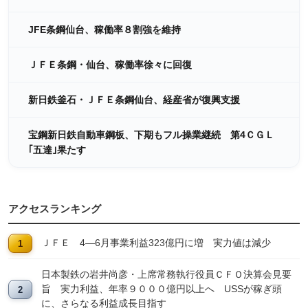
JFE条鋼仙台、稼働率８割強を維持
ＪＦＥ条鋼・仙台、稼働率徐々に回復
新日鉄釜石・ＪＦＥ条鋼仙台、経産省が復興支援
宝鋼新日鉄自動車鋼板、下期もフル操業継続 第4ＣＧＬ
｢五達｣果たす
アクセスランキング
ＪＦＥ 4―6月事業利益323億円に増 実力値は減少
日本製鉄の岩井尚彦・上席常務執行役員ＣＦＯ決算会見要
旨 実力利益、年率９０００億円以上へ USSが稼ぎ頭
に、さらなる利益成長目指す