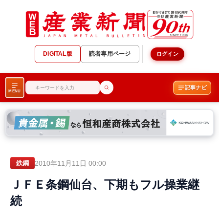
DIGITAL版
読者専用ページ
ログイン
記事ナビ
MENU
2010年11月11日 00:00
鉄鋼
ＪＦＥ条鋼仙台、下期もフル操業継
続