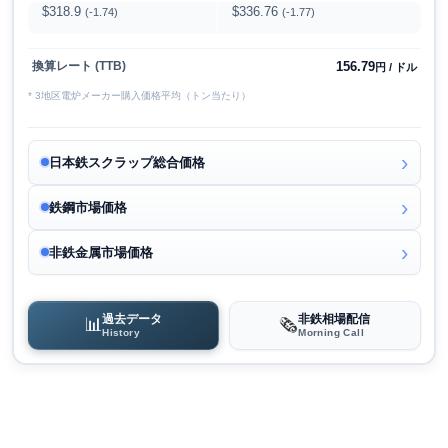
$318.9
$336.76
(-1.74)
(-1.77)
156.79
換算レート (TTB)
円 / ドル
* 3地区電炉メーカー購入価格平均（トン当たり）
日本鉄スクラップ総合価格
鉄鋼市場価格
非鉄金属市場価格
過去データ
非鉄相場配信
📊
🗞️
History
Morning Call