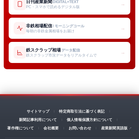
日刊産業新聞
DIGITAL+TEXT
→
PC・スマホで読めるデジタル版
非鉄相場配信
/ モーニングコール
→
毎朝の非鉄金属相場をお届け
鉄スクラップ相場
データ配信
→
鉄スクラップ市況データをリアルタイムで
サイトマップ
特定商取引法に基づく表記
新聞記事利用について
個人情報保護方針について
著作権について
会社概要
お問い合わせ
産業新聞英語版