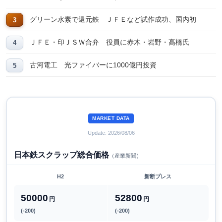
グリーン水素で還元鉄 ＪＦＥなど試作成功、国内初
ＪＦＥ・印ＪＳＷ合弁 役員に赤木・岩野・髙橋氏
古河電工 光ファイバーに1000億円投資
MARKET DATA
Update: 2026/08/06
日本鉄スクラップ総合価格
（産業新聞）
H2
新断プレス
50000
52800
円
円
(-200)
(-200)