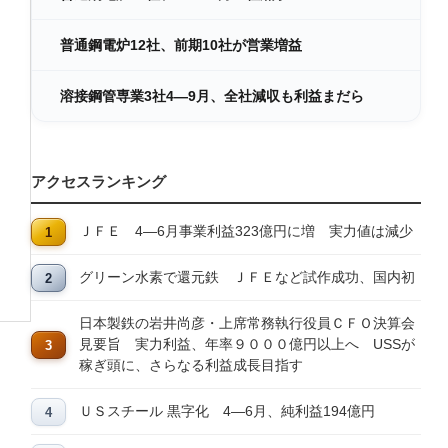
普通鋼電炉12社、前期10社が営業増益
溶接鋼管専業3社4―9月、全社減収も利益まだら
アクセスランキング
ＪＦＥ 4―6月事業利益323億円に増 実力値は減少
グリーン水素で還元鉄 ＪＦＥなど試作成功、国内初
日本製鉄の岩井尚彦・上席常務執行役員ＣＦＯ決算会
見要旨 実力利益、年率９０００億円以上へ USSが
稼ぎ頭に、さらなる利益成長目指す
ＵＳスチール 黒字化 4―6月、純利益194億円