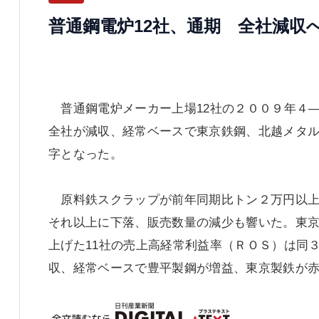
普通鋼電炉12社、通期 全社減収
普通鋼電炉メーカー上場12社の２００９年４―
全社が減収、経常ベースで東京鉄鋼、北越メタ
字となった。
原料鉄スクラップが前年同期比トン２万円以上
それ以上に下落、販売数量の減少も響いた。東
上げた11社の売上高経常利益率（ＲＯＳ）は同
収、経常ベースで豊平製鋼が増益、東京製鉄が赤