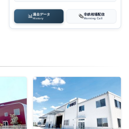
過去データ
非鉄相場配信
📊
🗞️
History
Morning Call