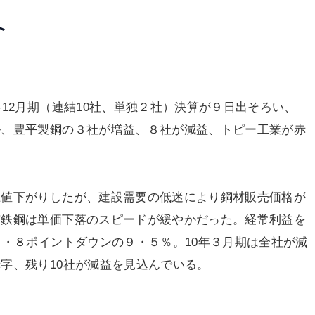
へ
12月期（連結10社、単独２社）決算が９日出そろい、
ル、豊平製鋼の３社が増益、８社が減益、トピー工業が赤
値下がりしたが、建設需要の低迷により鋼材販売価格が
京鉄鋼は単価下落のスピードが緩やかだった。経常利益を
３・８ポイントダウンの９・５％。10年３月期は全社が減
字、残り10社が減益を見込んでいる。