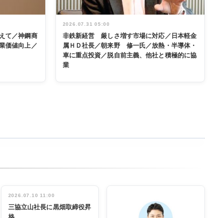
2026.07.31 05:00
えて／神鋼商
非鉄新経営 厳しさ増す市場に対応／日本軽金
業価値向上／
属ＨＤ社長／朝来野 修一氏／放熱・半導体・
車に重点投資／脱自前主義、他社と積極的に協
業
2026.07.10 11:00
三協立山社長に黒畑取締役昇
格