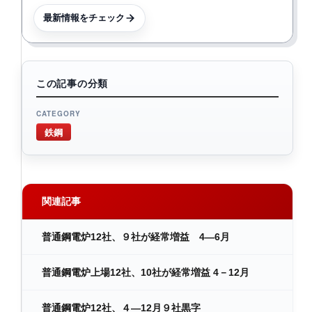
最新情報をチェック
この記事の分類
CATEGORY
鉄鋼
関連記事
普通鋼電炉12社、９社が経常増益 4―6月
普通鋼電炉上場12社、10社が経常増益 4－12月
普通鋼電炉12社、４―12月９社黒字