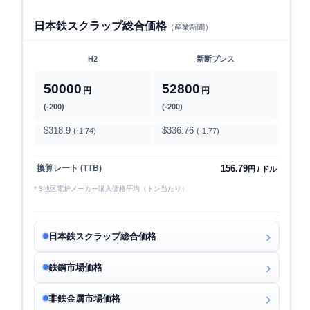
日本鉄スクラップ総合価格
（産業新聞）
H2
新断プレス
50000
52800
円
円
(-200)
(-200)
$318.9
$336.76
(-1.74)
(-1.77)
156.79
換算レート (TTB)
円 / ドル
* 3地区電炉メーカー購入価格平均（トン当たり）
日本鉄スクラップ総合価格
鉄鋼市場価格
非鉄金属市場価格