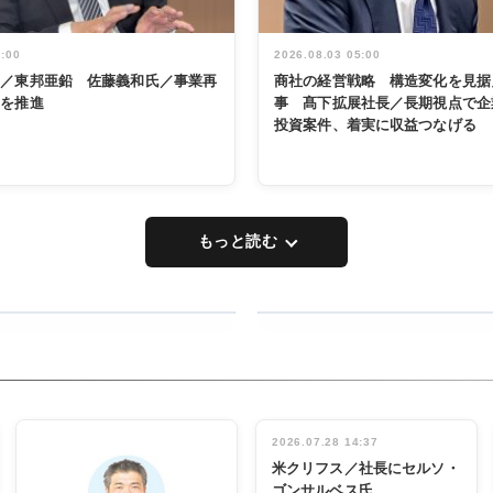
5:00
2026.08.03 05:00
く／東邦亜鉛 佐藤義和氏／事業再
商社の経営戦略 構造変化を見据
革を推進
事 髙下拡展社長／長期視点で企
投資案件、着実に収益つなげる
もっと読む
RECYCLING
タックトレー
ディング 創
立30周年記
INTERVIEW
念祝う 業界
2026.07.28 14:37
関係者ら220
米クリフス／社長にセルソ・
人出席
ゴンサルベス氏