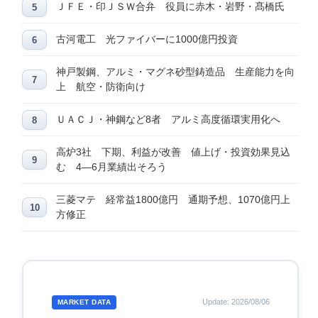
ＪＦＥ・印ＪＳＷ合弁 役員に赤木・岩野・髙橋氏
古河電工 光ファイバーに1000億円投資
神戸製鋼、アルミ・マグネ砂型鋳造品 生産能力を向
上 航空・防衛向け
ＵＡＣＪ・神鋼など8者 アルミ高度循環実用化へ
高炉3社 下期、利益が改善 値上げ・投資効果見込
む 4―6月業績出そろう
三菱マテ 経常益1800億円 通期予想、1070億円上
方修正
Update: 2026/08/06
MARKET DATA