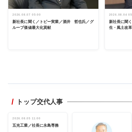
2026.08.07 05:00
2026.08.04 0
新社長に聞く／トピー実業／酒井 哲也氏／グ
新社長に聞
ループ価値最大化貢献
生・風土改
WORKING
STYLE
トップ交代人事
非鉄業界で
働く／女性
管理職編
2026.08.05 11:00
INTERVIEW
インタビュ
五光工業／社長に永島専務
ー／社内ア