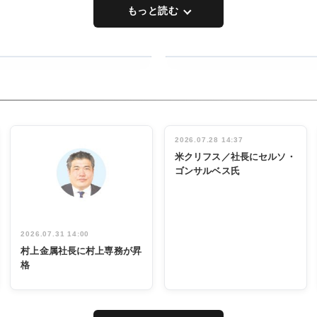
もっと読む
RECYCLING
タックトレー
ディング 創
立30周年記
INTERVIEW
念祝う 業界
2026.07.28 14:37
関係者ら220
米クリフス／社長にセルソ・
人出席
ゴンサルベス氏
2026.07.31 14:00
村上金属社長に村上専務が昇
格