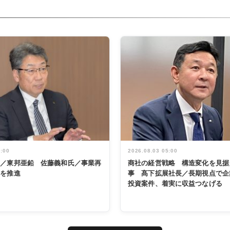
5:00
2026.08.03 05:00
く／東邦亜鉛 佐藤義和氏／事業再
商社の経営戦略 構造変化を見据
革を推進
事 髙下拡展社長／長期視点で企
投資案件、着実に収益つなげる