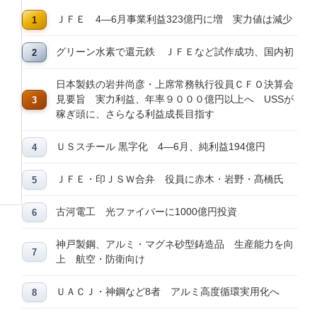
ＪＦＥ 4―6月事業利益323億円に増 実力値は減少
グリーン水素で還元鉄 ＪＦＥなど試作成功、国内初
日本製鉄の岩井尚彦・上席常務執行役員ＣＦＯ決算会
見要旨 実力利益、年率９０００億円以上へ USSが
稼ぎ頭に、さらなる利益成長目指す
ＵＳスチール 黒字化 4―6月、純利益194億円
ＪＦＥ・印ＪＳＷ合弁 役員に赤木・岩野・髙橋氏
古河電工 光ファイバーに1000億円投資
神戸製鋼、アルミ・マグネ砂型鋳造品 生産能力を向
上 航空・防衛向け
ＵＡＣＪ・神鋼など8者 アルミ高度循環実用化へ