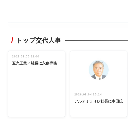
WORKING
STYLE
トップ交代人事
非鉄業界で
働く／女性
管理職編
2026.08.05 11:00
INTERVIEW
インタビュ
五光工業／社長に永島専務
ー／社内ア
イデア発掘
し形に
2026.08.04 15:14
アルテミラＨＤ社長に本田氏