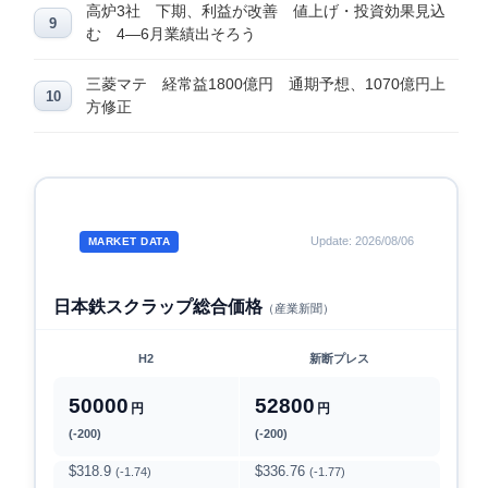
高炉3社 下期、利益が改善 値上げ・投資効果見込
む 4―6月業績出そろう
三菱マテ 経常益1800億円 通期予想、1070億円上
方修正
Update: 2026/08/06
MARKET DATA
日本鉄スクラップ総合価格
（産業新聞）
H2
新断プレス
50000
52800
円
円
(-200)
(-200)
$318.9
$336.76
(-1.74)
(-1.77)