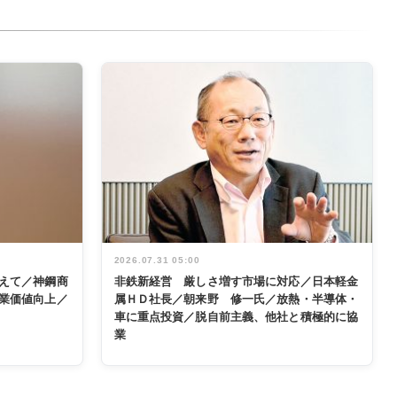
2026.07.31 05:00
えて／神鋼商
非鉄新経営 厳しさ増す市場に対応／日本軽金
業価値向上／
属ＨＤ社長／朝来野 修一氏／放熱・半導体・
車に重点投資／脱自前主義、他社と積極的に協
業