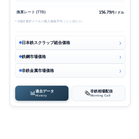
156.79
換算レート (TTB)
円 / ドル
* 3地区電炉メーカー購入価格平均（トン当たり）
日本鉄スクラップ総合価格
鉄鋼市場価格
非鉄金属市場価格
過去データ
非鉄相場配信
📊
🗞️
History
Morning Call