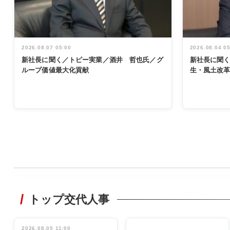
2026.08.07 05:00
2026.08.04 0
新社長に聞く／トピー実業／酒井 哲也氏／グ
新社長に聞
ループ価値最大化貢献
生・風土改
WORKING
STYLE
トップ交代人事
非鉄業界で
働く／女性
管理職編
2026.08.05 11:00
INTERVIEW