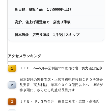
新日鉄、薄板４品 １万5000円上げ
高炉、値上げ浸透急ぐ 店売り薄板
日本製鉄 店売り薄板 1月受注スキップ
アクセスランキング
ＪＦＥ 4―6月事業利益323億円に増 実力値は減少
日本製鉄の岩井尚彦・上席常務執行役員ＣＦＯ決算会
見要旨 実力利益、年率９０００億円以上へ USSが
稼ぎ頭に、さらなる利益成長目指す
ＪＦＥ・印ＪＳＷ合弁 役員に赤木・岩野・髙橋氏