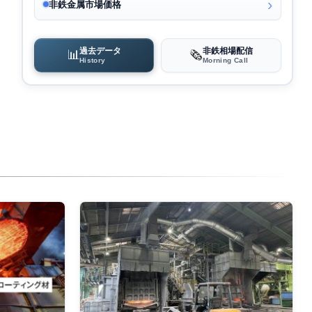
非鉄金属市場価格
過去データ
非鉄相場配信
📊
🗞️
History
Morning Call