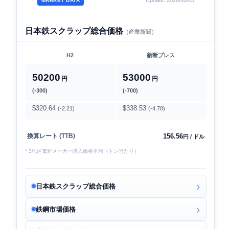
Update: 2026/08/05
MARKET DATA
日本鉄スクラップ総合価格
（産業新聞）
H2
新断プレス
50200
53000
円
円
(-300)
(-700)
$320.64
$338.53
(-2.21)
(-4.78)
156.56
換算レート (TTB)
円 / ドル
* 3地区電炉メーカー購入価格平均（トン当たり）
日本鉄スクラップ総合価格
鉄鋼市場価格