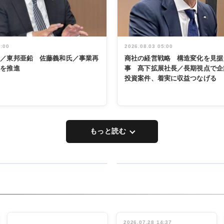
5:00
2026.08.03 05:00
く／東邦亜鉛 佐藤義和氏／事業再
商社の経営戦略 構造変化を見据
革を推進
事 髙下拡展社長／長期視点で企
投資案件、着実に収益つなげる
もっと読む
RECYCLING
タックトレー
ディング 創
立30周年記
INTERVIEW
念祝う 業界
2026.07.28 14:37