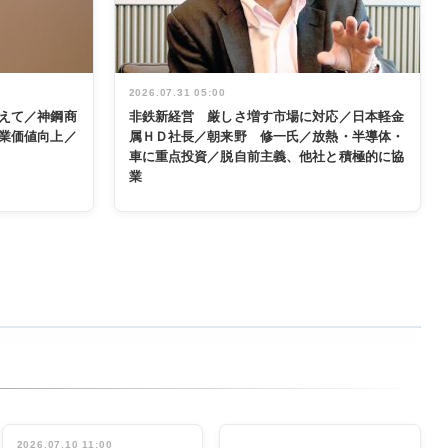
2026.07.31 05:00
えて／神鋼商
非鉄新経営 厳しさ増す市場に対応／日本軽金
業価値向上／
属ＨＤ社長／朝来野 修一氏／放熱・半導体・
車に重点投資／脱自前主義、他社と積極的に協
業
2026.07.10 11:00