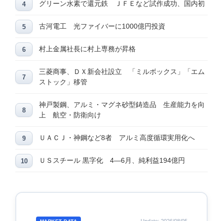
グリーン水素で還元鉄 ＪＦＥなど試作成功、国内初
古河電工 光ファイバーに1000億円投資
村上金属社長に村上専務が昇格
三菱商事、ＤＸ新会社設立 「ミルボックス」「エム
ストック」移管
神戸製鋼、アルミ・マグネ砂型鋳造品 生産能力を向
上 航空・防衛向け
ＵＡＣＪ・神鋼など8者 アルミ高度循環実用化へ
ＵＳスチール 黒字化 4―6月、純利益194億円