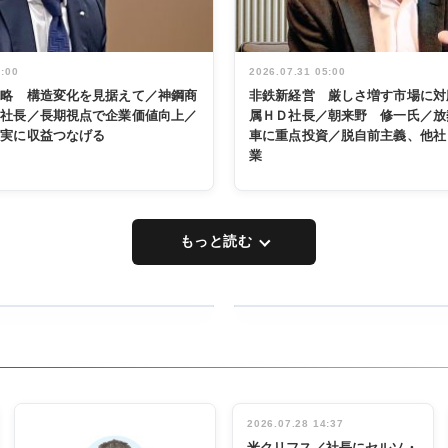
5:00
2026.07.31 05:00
戦略 構造変化を見据えて／神鋼商
非鉄新経営 厳しさ増す市場に対
展社長／長期視点で企業価値向上／
属ＨＤ社長／朝来野 修一氏／放
着実に収益つなげる
車に重点投資／脱自前主義、他社
業
もっと読む
RECYCLING
タックトレー
ディング 創
立30周年記
INTERVIEW
念祝う 業界
2026.07.28 14:37
関係者ら220
米クリフス／社長にセルソ・