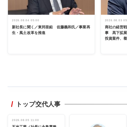
2026.08.04 05:00
2026.08.03 0
新社長に聞く／東邦亜鉛 佐藤義和氏／事業再
商社の経営
生・風土改革を推進
事 髙下拡
投資案件、
WORKING
STYLE
トップ交代人事
非鉄業界で
働く／女性
管理職編
2026.08.05 11:00
INTERVIEW
インタビュ
五光工業／社長に永島専務