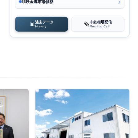
非鉄金属市場価格
過去データ
非鉄相場配信
📊
🗞️
History
Morning Call