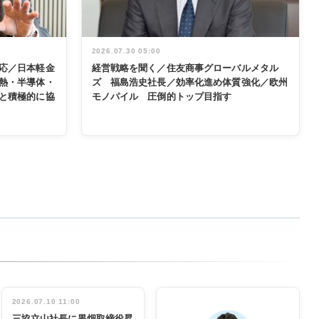
2026.07.30 05:00
応／日本軽金
経営戦略を聞く／住友商事グローバルメタル
熱・半導体・
ズ 福島浩史社長／効率化進め体質強化／欧州
と積極的に協
モノパイル 圧倒的トップ目指す
2026.07.10 11:00
三協立山社長に黒畑取締役昇