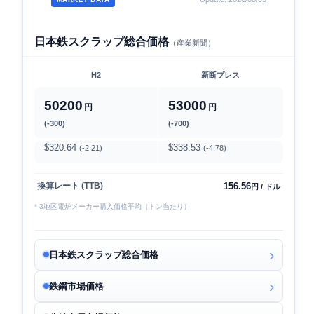
日本鉄スクラップ総合価格
（産業新聞）
H2
新断プレス
50200
53000
円
円
(-300)
(-700)
$320.64
$338.53
(-2.21)
(-4.78)
156.56
換算レート (TTB)
円 / ドル
* 3地区電炉メーカー購入価格平均（トン当たり）
日本鉄スクラップ総合価格
鉄鋼市場価格