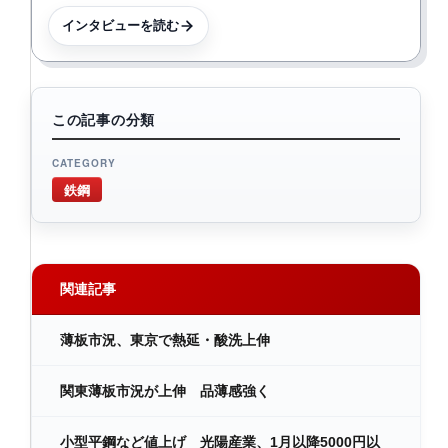
インタビューを読む
この記事の分類
CATEGORY
鉄鋼
関連記事
薄板市況、東京で熱延・酸洗上伸
関東薄板市況が上伸 品薄感強く
小型平鋼など値上げ 光陽産業、1月以降5000円以