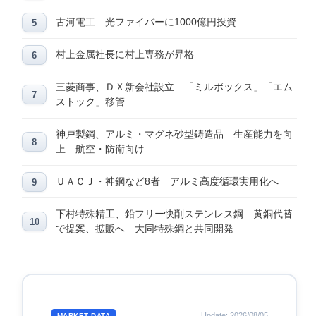
古河電工 光ファイバーに1000億円投資
村上金属社長に村上専務が昇格
三菱商事、ＤＸ新会社設立 「ミルボックス」「エム
ストック」移管
神戸製鋼、アルミ・マグネ砂型鋳造品 生産能力を向
上 航空・防衛向け
ＵＡＣＪ・神鋼など8者 アルミ高度循環実用化へ
下村特殊精工、鉛フリー快削ステンレス鋼 黄銅代替
で提案、拡販へ 大同特殊鋼と共同開発
Update: 2026/08/05
MARKET DATA