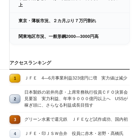
上
東京・薄板市況、２カ月ぶり７万円割れ
関東地区市況、一般形鋼2000―3000円高
アクセスランキング
ＪＦＥ 4―6月事業利益323億円に増 実力値は減少
日本製鉄の岩井尚彦・上席常務執行役員ＣＦＯ決算会
見要旨 実力利益、年率９０００億円以上へ USSが
稼ぎ頭に、さらなる利益成長目指す
グリーン水素で還元鉄 ＪＦＥなど試作成功、国内初
ＪＦＥ・印ＪＳＷ合弁 役員に赤木・岩野・髙橋氏