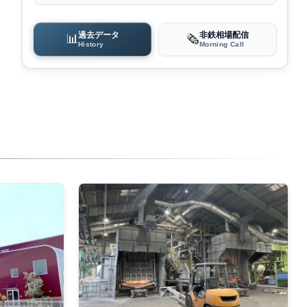
過去データ
非鉄相場配信
📊
🗞️
History
Morning Call