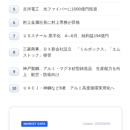
古河電工 光ファイバーに1000億円投資
村上金属社長に村上専務が昇格
ＵＳスチール 黒字化 4―6月、純利益194億円
三菱商事、ＤＸ新会社設立 「ミルボックス」「エム
ストック」移管
神戸製鋼、アルミ・マグネ砂型鋳造品 生産能力を向
上 航空・防衛向け
ＵＡＣＪ・神鋼など8者 アルミ高度循環実用化へ
Update: 2026/08/06
MARKET DATA