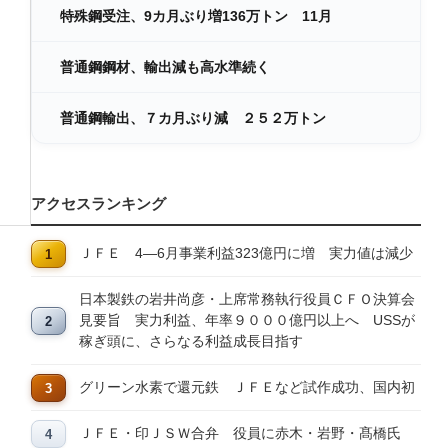
特殊鋼受注、9カ月ぶり増136万トン 11月
普通鋼鋼材、輸出減も高水準続く
普通鋼輸出、７カ月ぶり減 ２５２万トン
アクセスランキング
ＪＦＥ 4―6月事業利益323億円に増 実力値は減少
日本製鉄の岩井尚彦・上席常務執行役員ＣＦＯ決算会
見要旨 実力利益、年率９０００億円以上へ USSが
稼ぎ頭に、さらなる利益成長目指す
グリーン水素で還元鉄 ＪＦＥなど試作成功、国内初
ＪＦＥ・印ＪＳＷ合弁 役員に赤木・岩野・髙橋氏