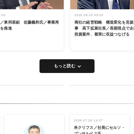
5:00
2026.08.03 05:00
く／東邦亜鉛 佐藤義和氏／事業再
商社の経営戦略 構造変化を見据
革を推進
事 髙下拡展社長／長期視点で企
投資案件、着実に収益つなげる
もっと読む
RECYCLING
タックトレー
ディング 創
立30周年記
INTERVIEW
念祝う 業界
2026.07.28 14:37
関係者ら220
米クリフス／社長にセルソ・
人出席
ゴンサルベス氏