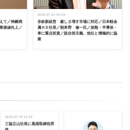
2026.07.31 05:00
えて／神鋼商
非鉄新経営 厳しさ増す市場に対応／日本軽金
業価値向上／
属ＨＤ社長／朝来野 修一氏／放熱・半導体・
車に重点投資／脱自前主義、他社と積極的に協
業
2026.07.10 11:00
三協立山社長に黒畑取締役昇
格