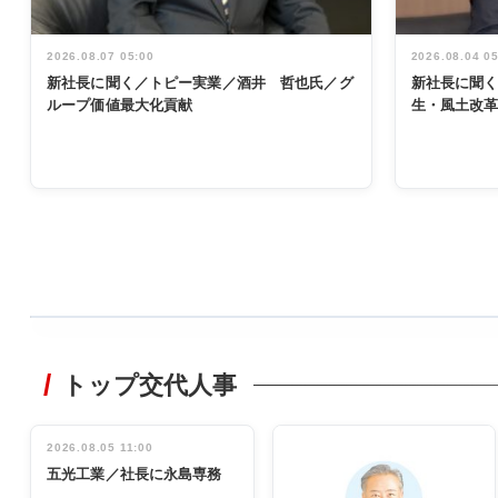
2026.08.07 05:00
2026.08.04 0
新社長に聞く／トピー実業／酒井 哲也氏／グ
新社長に聞
ループ価値最大化貢献
生・風土改
WORKING
STYLE
トップ交代人事
非鉄業界で
働く／女性
管理職編
2026.08.05 11:00
INTERVIEW
インタビュ
五光工業／社長に永島専務
ー／社内ア