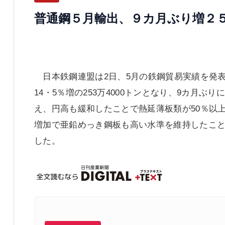
普通鋼５月輸出、９カ月ぶり増２
日本鉄鋼連盟は2日、5月の鉄鋼貿易実績を発
14・5％増の253万4000トンとなり、9カ月
え、円高も緩和したことで熱延薄板類が50％以
増加で亜鉛めっき鋼板も高い水準を維持したこと
した。