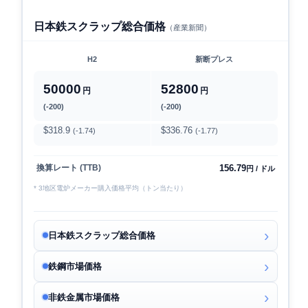
日本鉄スクラップ総合価格
（産業新聞）
H2
新断プレス
50000
52800
円
円
(-200)
(-200)
$318.9
$336.76
(-1.74)
(-1.77)
156.79
換算レート (TTB)
円 / ドル
* 3地区電炉メーカー購入価格平均（トン当たり）
日本鉄スクラップ総合価格
鉄鋼市場価格
非鉄金属市場価格