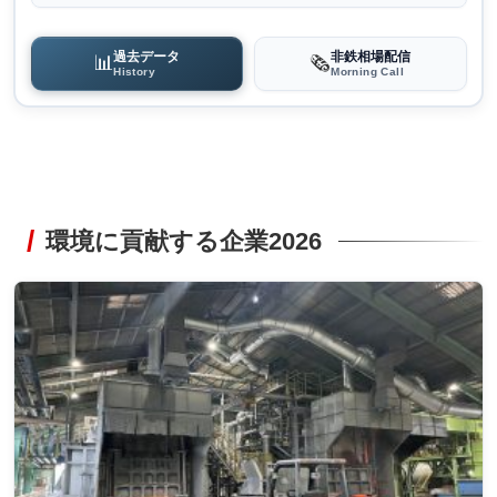
過去データ
非鉄相場配信
📊
🗞️
History
Morning Call
環境に貢献する企業2026