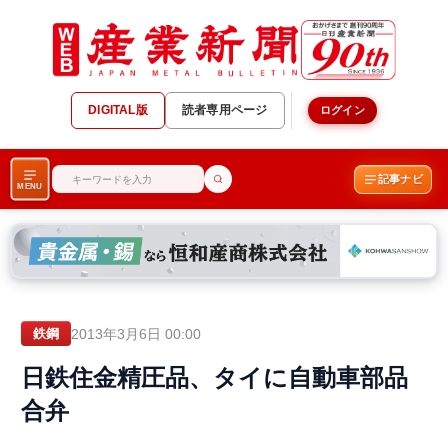
DIGITAL版
読者専用ページ
ログイン
記事ナビ
MENU
2013年3月6日 00:00
鉄鋼
日鉄住金精圧品、タイに自動車部品
合弁