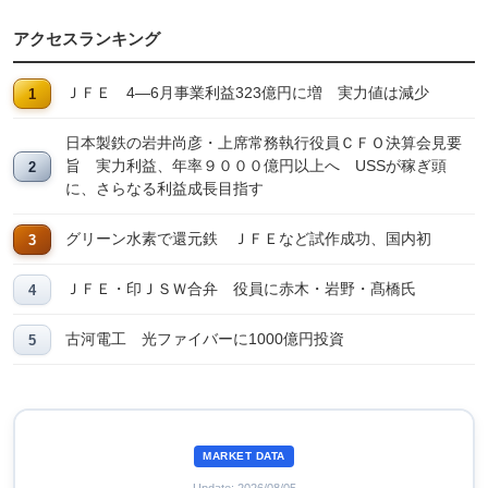
アクセスランキング
ＪＦＥ 4―6月事業利益323億円に増 実力値は減少
日本製鉄の岩井尚彦・上席常務執行役員ＣＦＯ決算会見要
旨 実力利益、年率９０００億円以上へ USSが稼ぎ頭
に、さらなる利益成長目指す
グリーン水素で還元鉄 ＪＦＥなど試作成功、国内初
ＪＦＥ・印ＪＳＷ合弁 役員に赤木・岩野・髙橋氏
古河電工 光ファイバーに1000億円投資
MARKET DATA
Update: 2026/08/05