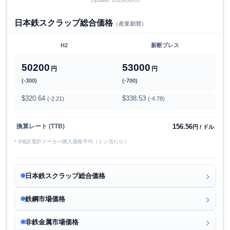
日本鉄スクラップ総合価格
（産業新聞）
H2
新断プレス
50200
53000
円
円
(-300)
(-700)
$320.64
$338.53
(-2.21)
(-4.78)
156.56
換算レート (TTB)
円 / ドル
* 3地区電炉メーカー購入価格平均（トン当たり）
日本鉄スクラップ総合価格
鉄鋼市場価格
非鉄金属市場価格