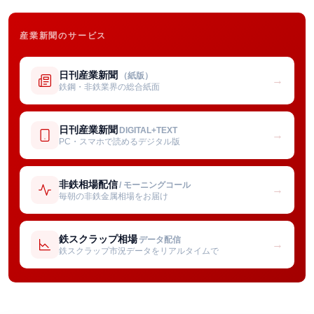
産業新聞のサービス
日刊産業新聞
（紙版）
→
鉄鋼・非鉄業界の総合紙面
日刊産業新聞
DIGITAL+TEXT
→
PC・スマホで読めるデジタル版
非鉄相場配信
/ モーニングコール
→
毎朝の非鉄金属相場をお届け
鉄スクラップ相場
データ配信
→
鉄スクラップ市況データをリアルタイムで