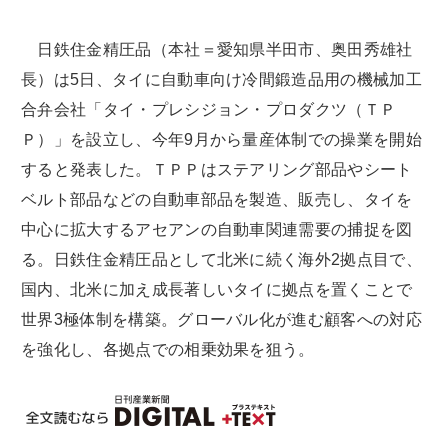
日鉄住金精圧品（本社＝愛知県半田市、奥田秀雄社
長）は5日、タイに自動車向け冷間鍛造品用の機械加工
合弁会社「タイ・プレシジョン・プロダクツ（ＴＰ
Ｐ）」を設立し、今年9月から量産体制での操業を開始
すると発表した。ＴＰＰはステアリング部品やシート
ベルト部品などの自動車部品を製造、販売し、タイを
中心に拡大するアセアンの自動車関連需要の捕捉を図
る。日鉄住金精圧品として北米に続く海外2拠点目で、
国内、北米に加え成長著しいタイに拠点を置くことで
世界3極体制を構築。グローバル化が進む顧客への対応
を強化し、各拠点での相乗効果を狙う。