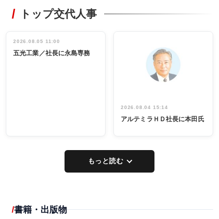
RECYCLING
STYLE
トップ交代人事
タックトレー
非鉄業界で
ディング 創
働く／女性
立30周年記念
管理職編
祝う 業界関
インタビュ
2026.08.05 11:00
INTERVIEW
INTERVIEW
係者ら220人
ー／社内ア
五光工業／社長に永島専務
出席
イデア発掘
し形に
2026.08.04 15:14
アルテミラＨＤ社長に本田氏
もっと読む
書籍・出版物