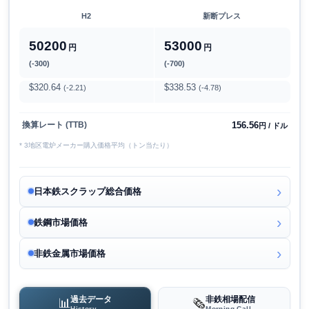
H2
新断プレス
50200
53000
円
円
(-300)
(-700)
$320.64
$338.53
(-2.21)
(-4.78)
156.56
換算レート (TTB)
円 / ドル
* 3地区電炉メーカー購入価格平均（トン当たり）
日本鉄スクラップ総合価格
鉄鋼市場価格
非鉄金属市場価格
過去データ
非鉄相場配信
📊
🗞️
History
Morning Call