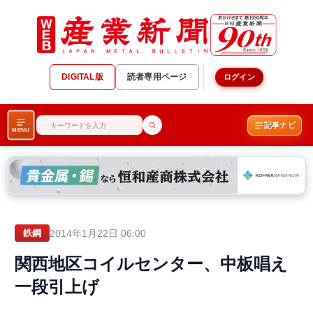
DIGITAL版
読者専用ページ
ログイン
記事ナビ
MENU
2014年1月22日 06:00
鉄鋼
関西地区コイルセンター、中板唱え
一段引上げ