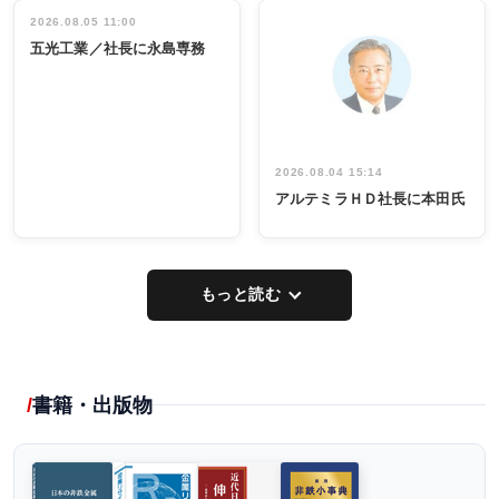
立30周年記念
管理職編
祝う 業界関
インタビュ
2026.08.05 11:00
INTERVIEW
INTERVIEW
係者ら220人
ー／社内ア
五光工業／社長に永島専務
出席
イデア発掘
し形に
2026.08.04 15:14
アルテミラＨＤ社長に本田氏
もっと読む
書籍・出版物