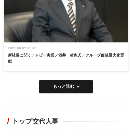
2026.08.07 05:00
新社長に聞く／トピー実業／酒井 哲也氏／グループ価値最大化貢
献
もっと読む
WORKING
RECYCLING
STYLE
トップ交代人事
タックトレー
非鉄業界で
ディング 創
働く／女性