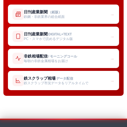
日刊産業新聞
（紙版）
→
鉄鋼・非鉄業界の総合紙面
日刊産業新聞
DIGITAL+TEXT
→
PC・スマホで読めるデジタル版
非鉄相場配信
/ モーニングコール
→
毎朝の非鉄金属相場をお届け
鉄スクラップ相場
データ配信
→
鉄スクラップ市況データをリアルタイムで