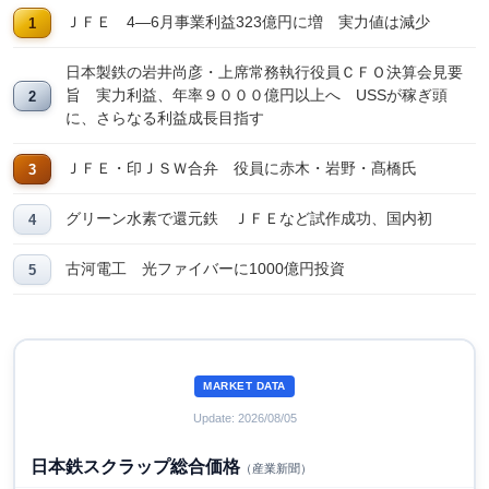
ＪＦＥ 4―6月事業利益323億円に増 実力値は減少
日本製鉄の岩井尚彦・上席常務執行役員ＣＦＯ決算会見要
旨 実力利益、年率９０００億円以上へ USSが稼ぎ頭
に、さらなる利益成長目指す
ＪＦＥ・印ＪＳＷ合弁 役員に赤木・岩野・髙橋氏
グリーン水素で還元鉄 ＪＦＥなど試作成功、国内初
古河電工 光ファイバーに1000億円投資
MARKET DATA
Update: 2026/08/05
日本鉄スクラップ総合価格
（産業新聞）