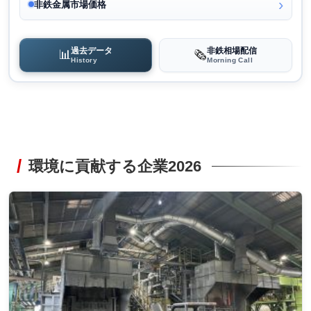
非鉄金属市場価格
過去データ
非鉄相場配信
📊
🗞️
History
Morning Call
環境に貢献する企業2026