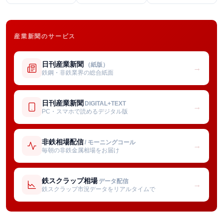
産業新聞のサービス
日刊産業新聞
（紙版）
→
鉄鋼・非鉄業界の総合紙面
日刊産業新聞
DIGITAL+TEXT
→
PC・スマホで読めるデジタル版
非鉄相場配信
/ モーニングコール
→
毎朝の非鉄金属相場をお届け
鉄スクラップ相場
データ配信
→
鉄スクラップ市況データをリアルタイムで