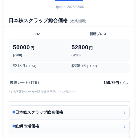
Update: 2026/08/06
日本鉄スクラップ総合価格
（産業新聞）
H2
新断プレス
50000
52800
円
円
(-200)
(-200)
$318.9
$336.76
(-1.74)
(-1.77)
156.79
換算レート (TTB)
円 / ドル
* 3地区電炉メーカー購入価格平均（トン当たり）
日本鉄スクラップ総合価格
鉄鋼市場価格