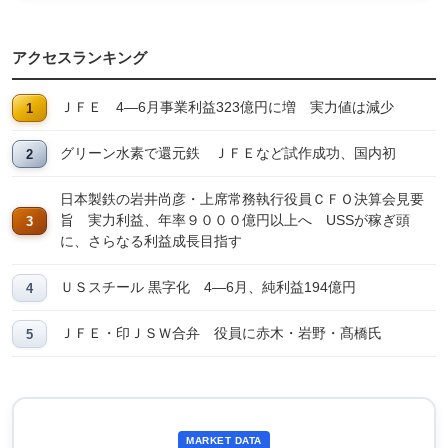
アクセスランキング
ＪＦＥ 4―6月事業利益323億円に増 実力値は減少
グリーン水素で還元鉄 ＪＦＥなど試作成功、国内初
日本製鉄の岩井尚彦・上席常務執行役員ＣＦＯ決算会見要
旨 実力利益、年率９０００億円以上へ USSが稼ぎ頭
に、さらなる利益成長目指す
ＵＳスチール 黒字化 4―6月、純利益194億円
ＪＦＥ・印ＪＳＷ合弁 役員に赤木・岩野・髙橋氏
MARKET DATA