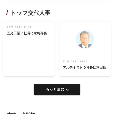
WORKING
RECYCLING
STYLE
トップ交代人事
タックトレー
非鉄業界で
ディング 創
働く／女性
立30周年記念
管理職編
祝う 業界関
インタビュ
2026.08.05 11:00
INTERVIEW
INTERVIEW
係者ら220人
ー／社内ア
五光工業／社長に永島専務
出席
イデア発掘
し形に
2026.08.04 15:14
アルテミラＨＤ社長に本田氏
もっと読む