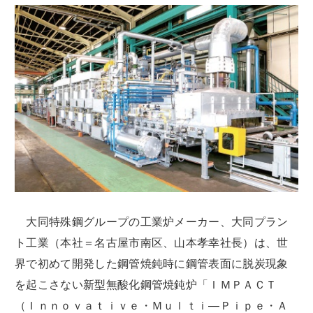
大同特殊鋼グループの工業炉メーカー、大同プラン
ト工業（本社＝名古屋市南区、山本孝幸社長）は、世
界で初めて開発した鋼管焼鈍時に鋼管表面に脱炭現象
を起こさない新型無酸化鋼管焼鈍炉「ＩＭＰＡＣＴ
（Ｉｎｎｏｖａｔｉｖｅ・Ｍｕｌｔｉ―Ｐｉｐｅ・Ａ