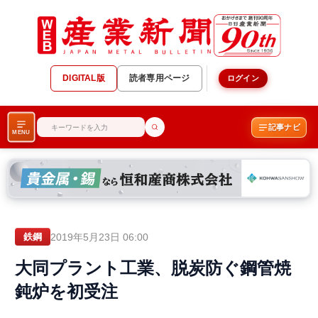
DIGITAL版
読者専用ページ
ログイン
記事ナビ
MENU
2019年5月23日 06:00
鉄鋼
大同プラント工業、脱炭防ぐ鋼管焼
鈍炉を初受注