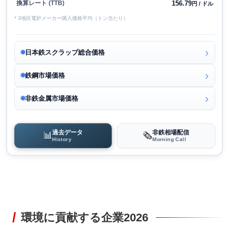
156.79
換算レート (TTB)
円 / ドル
* 3地区電炉メーカー購入価格平均（トン当たり）
日本鉄スクラップ総合価格
鉄鋼市場価格
非鉄金属市場価格
過去データ
非鉄相場配信
📊
🗞️
History
Morning Call
環境に貢献する企業2026