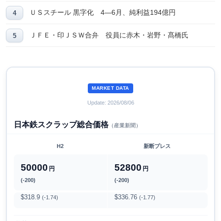
ＵＳスチール 黒字化 4―6月、純利益194億円
ＪＦＥ・印ＪＳＷ合弁 役員に赤木・岩野・髙橋氏
MARKET DATA
Update: 2026/08/06
日本鉄スクラップ総合価格
（産業新聞）
H2
新断プレス
50000
52800
円
円
(-200)
(-200)
$318.9
$336.76
(-1.74)
(-1.77)