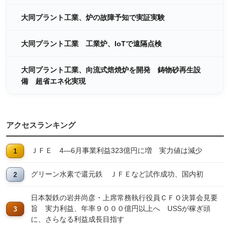
大同プラント工業、炉の故障予知で実証実験
大同プラント工業 工業炉、IoTで遠隔点検
大同プラント工業、向流式焙焼炉を開発 鋳物砂再生設
備 超省エネ化実現
アクセスランキング
ＪＦＥ 4―6月事業利益323億円に増 実力値は減少
グリーン水素で還元鉄 ＪＦＥなど試作成功、国内初
日本製鉄の岩井尚彦・上席常務執行役員ＣＦＯ決算会見要
旨 実力利益、年率９０００億円以上へ USSが稼ぎ頭
に、さらなる利益成長目指す