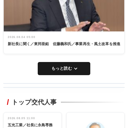
2026.08.04 05:00
新社長に聞く／東邦亜鉛 佐藤義和氏／事業再生・風土改革を推進
もっと読む
WORKING
RECYCLING
STYLE
トップ交代人事
タックトレー
非鉄業界で
ディング 創
働く／女性
立30周年記念
管理職編
祝う 業界関
インタビュ
2026.08.05 11:00
INTERVIEW
INTERVIEW
係者ら220人
ー／社内ア
五光工業／社長に永島専務