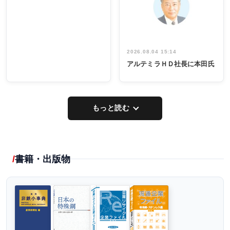
出席
イデア発掘
し形に
2026.08.04 15:14
アルテミラＨＤ社長に本田氏
もっと読む
書籍・出版物