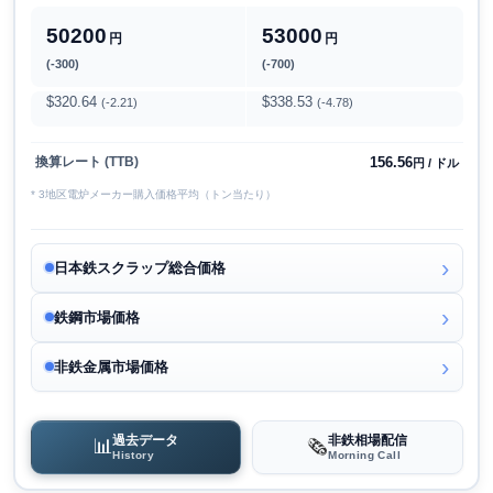
50200
53000
円
円
(-300)
(-700)
$320.64
$338.53
(-2.21)
(-4.78)
156.56
換算レート (TTB)
円 / ドル
* 3地区電炉メーカー購入価格平均（トン当たり）
日本鉄スクラップ総合価格
鉄鋼市場価格
非鉄金属市場価格
過去データ
非鉄相場配信
📊
🗞️
History
Morning Call