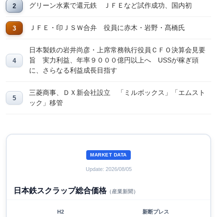
グリーン水素で還元鉄 ＪＦＥなど試作成功、国内初
ＪＦＥ・印ＪＳＷ合弁 役員に赤木・岩野・髙橋氏
日本製鉄の岩井尚彦・上席常務執行役員ＣＦＯ決算会見要
旨 実力利益、年率９０００億円以上へ USSが稼ぎ頭
に、さらなる利益成長目指す
三菱商事、ＤＸ新会社設立 「ミルボックス」「エムスト
ック」移管
MARKET DATA
Update: 2026/08/05
日本鉄スクラップ総合価格
（産業新聞）
H2
新断プレス