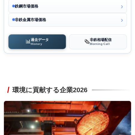
鉄鋼市場価格
非鉄金属市場価格
過去データ
非鉄相場配信
📊
🗞️
History
Morning Call
環境に貢献する企業2026