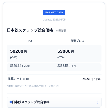
MARKET DATA
Update: 2026/08/05
日本鉄スクラップ総合価格
（産業新聞）
H2
新断プレス
50200
53000
円
円
(-300)
(-700)
$320.64
$338.53
(-2.21)
(-4.78)
156.56
換算レート (TTB)
円 / ドル
* 3地区電炉メーカー購入価格平均（トン当たり）
日本鉄スクラップ総合価格