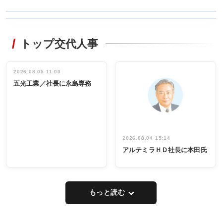
WORKING
RECYCLING
STYLE
トップ交代人事
タックトレー
非鉄業界で
ディング 創
働く／女性
立30周年記念
管理職編
祝う 業界関
インタビュ
2026.08.05 11:00
INTERVIEW
INTERVIEW
係者ら220人
ー／社内ア
五光工業／社長に永島専務
出席
イデア発掘
し形に
2026.08.04 15:14
アルテミラＨＤ社長に本田氏
もっと読む