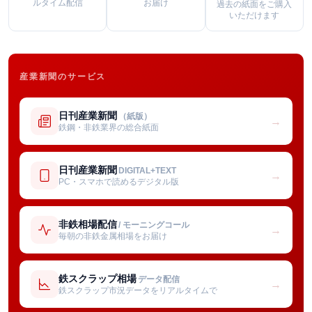
ルタイム配信
お届け
過去の紙面をご購入
いただけます
産業新聞のサービス
日刊産業新聞
（紙版）
→
鉄鋼・非鉄業界の総合紙面
日刊産業新聞
DIGITAL+TEXT
→
PC・スマホで読めるデジタル版
非鉄相場配信
/ モーニングコール
→
毎朝の非鉄金属相場をお届け
鉄スクラップ相場
データ配信
→
鉄スクラップ市況データをリアルタイムで