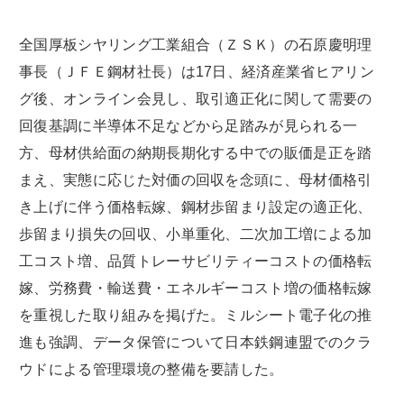
全国厚板シヤリング工業組合（ＺＳＫ）の石原慶明理
事長（ＪＦＥ鋼材社長）は17日、経済産業省ヒアリン
グ後、オンライン会見し、取引適正化に関して需要の
回復基調に半導体不足などから足踏みが見られる一
方、母材供給面の納期長期化する中での販価是正を踏
まえ、実態に応じた対価の回収を念頭に、母材価格引
き上げに伴う価格転嫁、鋼材歩留まり設定の適正化、
歩留まり損失の回収、小単重化、二次加工増による加
工コスト増、品質トレーサビリティーコストの価格転
嫁、労務費・輸送費・エネルギーコスト増の価格転嫁
を重視した取り組みを掲げた。ミルシート電子化の推
進も強調、データ保管について日本鉄鋼連盟でのクラ
ウドによる管理環境の整備を要請した。