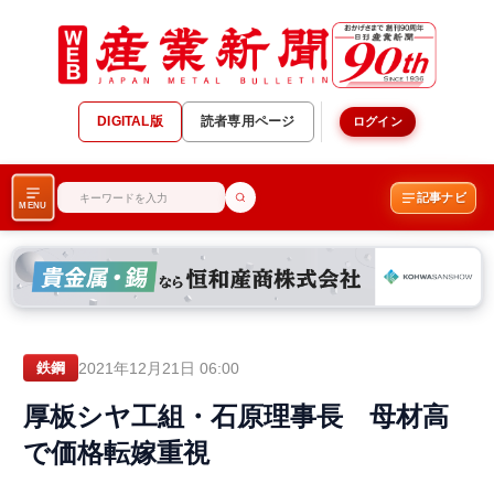
DIGITAL版
読者専用ページ
ログイン
記事ナビ
MENU
2021年12月21日 06:00
鉄鋼
厚板シヤ工組・石原理事長 母材高
で価格転嫁重視