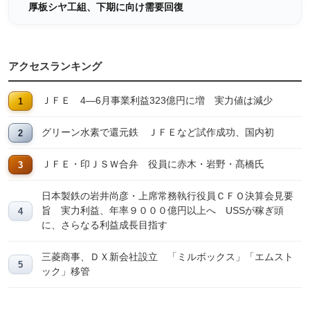
厚板シヤ工組、下期に向け需要回復
アクセスランキング
ＪＦＥ 4―6月事業利益323億円に増 実力値は減少
グリーン水素で還元鉄 ＪＦＥなど試作成功、国内初
ＪＦＥ・印ＪＳＷ合弁 役員に赤木・岩野・髙橋氏
日本製鉄の岩井尚彦・上席常務執行役員ＣＦＯ決算会見要
旨 実力利益、年率９０００億円以上へ USSが稼ぎ頭
に、さらなる利益成長目指す
三菱商事、ＤＸ新会社設立 「ミルボックス」「エムスト
ック」移管