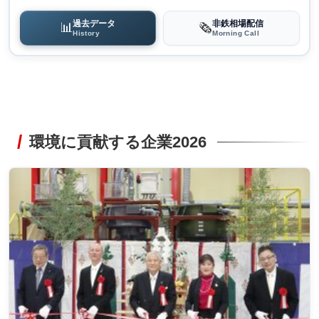
過去データ
非鉄相場配信
📊
🗞️
History
Morning Call
環境に貢献する企業2026