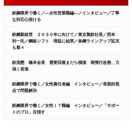
鉄鋼業界で働く／―女性営業職編―／インタビュー／丁寧
な対応心掛ける
鉄鋼新経営 ２０３０年に向けて／東京製鉄社長／西本
利一氏／鋼板シフト 増益に結実／条鋼ラインアップ拡充
も着々
鉄流懇 橋本会長 需要回復まだら模様 商慣行改善、力
強く前進
鉄鋼業界で働く／女性責任者編 インタビュー／長期的視
点で問題解決
鉄鋼業界で働く／女性ＩＴ職編 インタビュー／「サポー
トのプロ」目指す