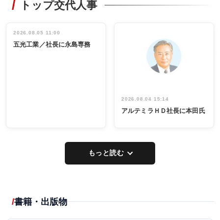
トップ交代人事
タックトレー
非鉄業界で
ディング 創
働く／女性
立30周年記念
管理職編
祝う 業界関
インタビュ
2026.08.05 11:00
INTERVIEW
INTERVIEW
係者ら220人
ー／社内ア
五光工業／社長に永島専務
出席
イデア発掘
し形に
2026.08.04 15:14
アルテミラＨＤ社長に本田氏
もっと読む
書籍・出版物