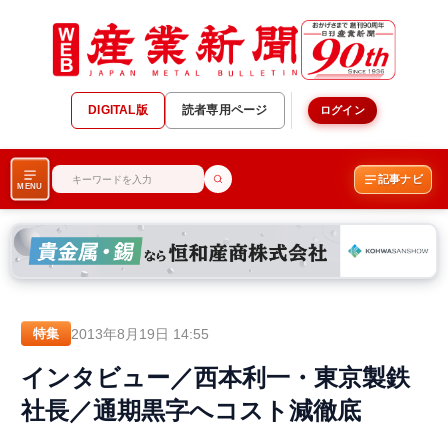
DIGITAL版
読者専用ページ
ログイン
記事ナビ
MENU
2013年8月19日 14:55
特集
インタビュー／西本利一・東京製鉄
社長／通期黒字へコスト減徹底