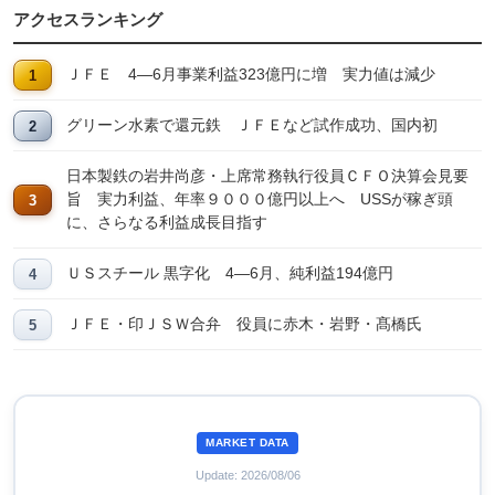
アクセスランキング
ＪＦＥ 4―6月事業利益323億円に増 実力値は減少
グリーン水素で還元鉄 ＪＦＥなど試作成功、国内初
日本製鉄の岩井尚彦・上席常務執行役員ＣＦＯ決算会見要
旨 実力利益、年率９０００億円以上へ USSが稼ぎ頭
に、さらなる利益成長目指す
ＵＳスチール 黒字化 4―6月、純利益194億円
ＪＦＥ・印ＪＳＷ合弁 役員に赤木・岩野・髙橋氏
MARKET DATA
Update: 2026/08/06