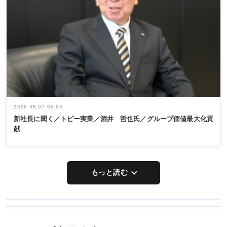
2026.08.07 05:00
新社長に聞く／トピー実業／酒井 哲也氏／グループ価値最大化貢
献
もっと読む
WORKING
RECYCLING
STYLE