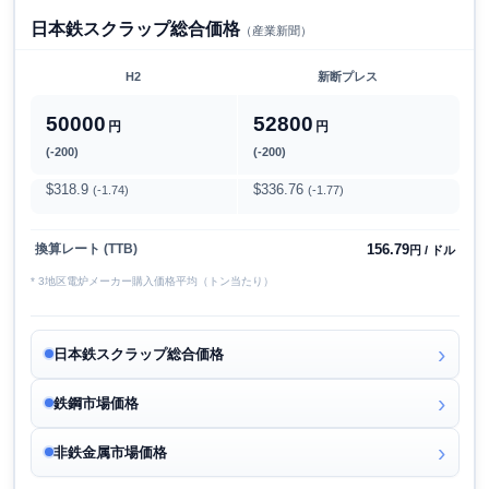
日本鉄スクラップ総合価格
（産業新聞）
H2
新断プレス
50000
52800
円
円
(-200)
(-200)
$318.9
$336.76
(-1.74)
(-1.77)
156.79
換算レート (TTB)
円 / ドル
* 3地区電炉メーカー購入価格平均（トン当たり）
日本鉄スクラップ総合価格
鉄鋼市場価格
非鉄金属市場価格