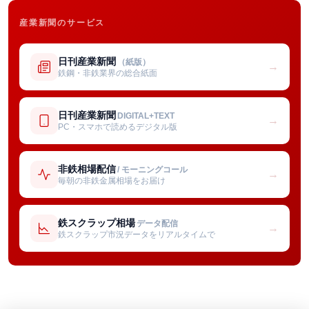
産業新聞のサービス
日刊産業新聞
（紙版）
→
鉄鋼・非鉄業界の総合紙面
日刊産業新聞
DIGITAL+TEXT
→
PC・スマホで読めるデジタル版
非鉄相場配信
/ モーニングコール
→
毎朝の非鉄金属相場をお届け
鉄スクラップ相場
データ配信
→
鉄スクラップ市況データをリアルタイムで