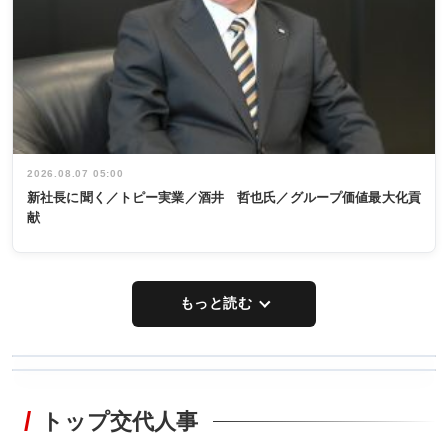
2026.08.07 05:00
新社長に聞く／トピー実業／酒井 哲也氏／グループ価値最大化貢
献
もっと読む
WORKING
RECYCLING
STYLE
トップ交代人事
タックトレー
非鉄業界で
ディング 創
働く／女性