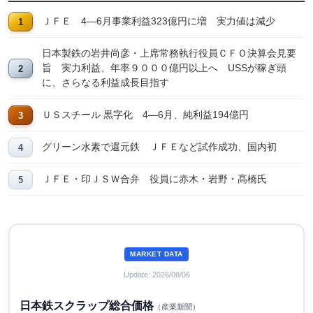
ＪＦＥ 4―6月事業利益323億円に増 実力値は減少
日本製鉄の岩井尚彦・上席常務執行役員ＣＦＯ決算会見要
旨 実力利益、年率９０００億円以上へ USSが稼ぎ頭
に、さらなる利益成長目指す
ＵＳスチール 黒字化 4―6月、純利益194億円
グリーン水素で還元鉄 ＪＦＥなど試作成功、国内初
ＪＦＥ・印ＪＳＷ合弁 役員に赤木・岩野・髙橋氏
MARKET DATA
Update: 2026/08/06
日本鉄スクラップ総合価格
（産業新聞）