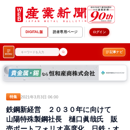
DIGITAL版
読者専用ページ
ログイン
記事ナビ
MENU
2021年3月3日 06:00
特集
鉄鋼新経営 ２０３０年に向けて
山陽特殊製鋼社長 樋口眞哉氏 販
売ポートフォリオ高度化 日鉄・オ