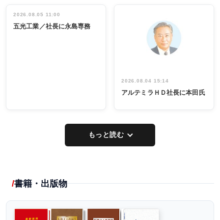
立30周年記念
管理職編
祝う 業界関
インタビュ
2026.08.05 11:00
INTERVIEW
INTERVIEW
係者ら220人
ー／社内ア
五光工業／社長に永島専務
出席
イデア発掘
し形に
2026.08.04 15:14
アルテミラＨＤ社長に本田氏
もっと読む
書籍・出版物