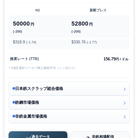
H2
新断プレス
50000
52800
円
円
(-200)
(-200)
$318.9
$336.76
(-1.74)
(-1.77)
156.79
換算レート (TTB)
円 / ドル
* 3地区電炉メーカー購入価格平均（トン当たり）
日本鉄スクラップ総合価格
鉄鋼市場価格
非鉄金属市場価格
過去データ
非鉄相場配信