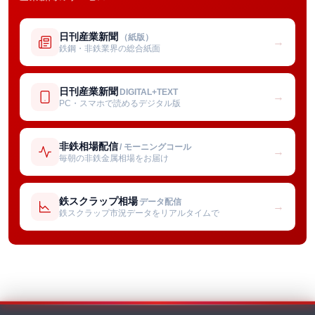
日刊産業新聞
（紙版）
→
鉄鋼・非鉄業界の総合紙面
日刊産業新聞
DIGITAL+TEXT
→
PC・スマホで読めるデジタル版
非鉄相場配信
/ モーニングコール
→
毎朝の非鉄金属相場をお届け
鉄スクラップ相場
データ配信
→
鉄スクラップ市況データをリアルタイムで