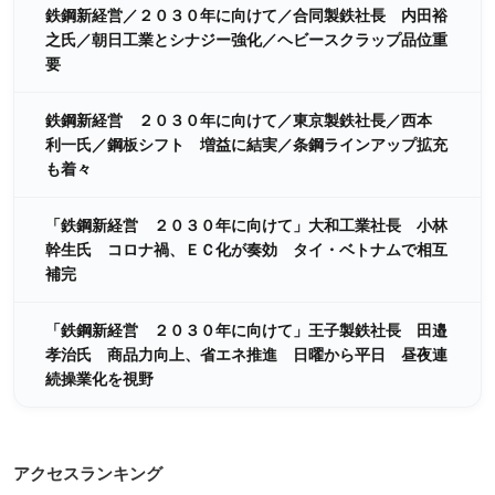
鉄鋼新経営／２０３０年に向けて／合同製鉄社長 内田裕
之氏／朝日工業とシナジー強化／ヘビースクラップ品位重
要
鉄鋼新経営 ２０３０年に向けて／東京製鉄社長／西本
利一氏／鋼板シフト 増益に結実／条鋼ラインアップ拡充
も着々
「鉄鋼新経営 ２０３０年に向けて」大和工業社長 小林
幹生氏 コロナ禍、ＥＣ化が奏効 タイ・ベトナムで相互
補完
「鉄鋼新経営 ２０３０年に向けて」王子製鉄社長 田邉
孝治氏 商品力向上、省エネ推進 日曜から平日 昼夜連
続操業化を視野
アクセスランキング