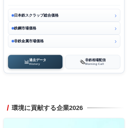
日本鉄スクラップ総合価格
鉄鋼市場価格
非鉄金属市場価格
過去データ
非鉄相場配信
📊
🗞️
History
Morning Call
環境に貢献する企業2026