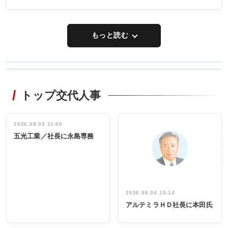
もっと読む
WORKING
RECYCLING
STYLE
トップ交代人事
タックトレー
非鉄業界で
ディング 創
働く／女性
立30周年記念
管理職編
祝う 業界関
インタビュ
2026.08.05 11:00
INTERVIEW
INTERVIEW
係者ら220人
ー／社内ア
五光工業／社長に永島専務
出席
イデア発掘
し形に
2026.08.04 15:14
アルテミラＨＤ社長に本田氏