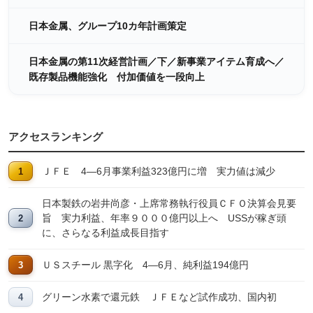
日本金属、グループ10カ年計画策定
日本金属の第11次経営計画／下／新事業アイテム育成へ／
既存製品機能強化 付加価値を一段向上
アクセスランキング
ＪＦＥ 4―6月事業利益323億円に増 実力値は減少
日本製鉄の岩井尚彦・上席常務執行役員ＣＦＯ決算会見要
旨 実力利益、年率９０００億円以上へ USSが稼ぎ頭
に、さらなる利益成長目指す
ＵＳスチール 黒字化 4―6月、純利益194億円
グリーン水素で還元鉄 ＪＦＥなど試作成功、国内初