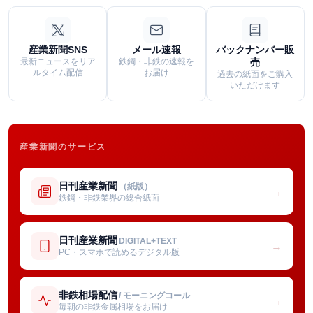
産業新聞SNS
メール速報
バックナンバー販
最新ニュースをリア
鉄鋼・非鉄の速報を
売
ルタイム配信
お届け
過去の紙面をご購入
いただけます
産業新聞のサービス
日刊産業新聞
（紙版）
→
鉄鋼・非鉄業界の総合紙面
日刊産業新聞
DIGITAL+TEXT
→
PC・スマホで読めるデジタル版
非鉄相場配信
/ モーニングコール
→
毎朝の非鉄金属相場をお届け