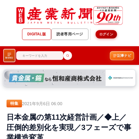
DIGITAL版
読者専用ページ
ログイン
記事ナビ
MENU
2021年9月6日 06:00
特集
日本金属の第11次経営計画／◆上／
圧倒的差別化を実現／3フェーズで事
業構造変革