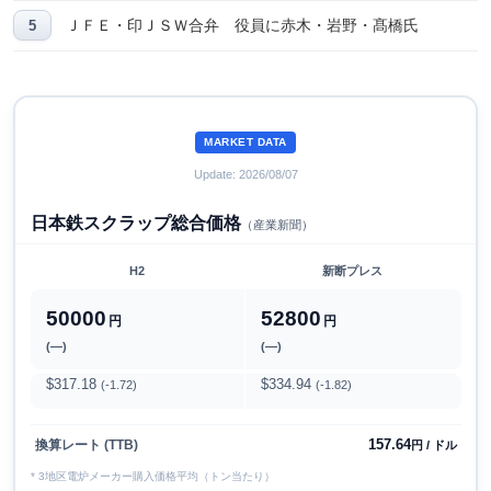
ＪＦＥ・印ＪＳＷ合弁 役員に赤木・岩野・髙橋氏
MARKET DATA
Update: 2026/08/07
日本鉄スクラップ総合価格
（産業新聞）
H2
新断プレス
50000
52800
円
円
(―)
(―)
$317.18
$334.94
(-1.72)
(-1.82)
157.64
換算レート (TTB)
円 / ドル
* 3地区電炉メーカー購入価格平均（トン当たり）