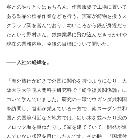
客とのやりとりはもちろん、作業服姿で工場に置いて
ある製品の検品作業なども行う。実家が鋳物を扱うス
クラップ業を営んでおり、幼いころから鉄が身近だっ
たという野村さん。鉄鋼業界に飛び込んだきっかけや
現在の業務内容、今後の目標について聞いた。
――入社の経緯を。
「海外旅行が好きで外国に関心を持つようになり、大
阪大学大学院人間科学研究科で『紛争復興関係論』に
ついて学んでいました。研究の一環でウガンダ共和国
を訪問し、首都が栄えている一方で、南スーダン共和
国との国境付近など地方では、細い木を並べたり泥の
ブロック塀を重ねたりして家を建てていて、開発が進
んでいない状況を目にしたんです。その時、『国境付