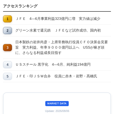
アクセスランキング
ＪＦＥ 4―6月事業利益323億円に増 実力値は減少
グリーン水素で還元鉄 ＪＦＥなど試作成功、国内初
日本製鉄の岩井尚彦・上席常務執行役員ＣＦＯ決算会見要
旨 実力利益、年率９０００億円以上へ USSが稼ぎ頭
に、さらなる利益成長目指す
ＵＳスチール 黒字化 4―6月、純利益194億円
ＪＦＥ・印ＪＳＷ合弁 役員に赤木・岩野・髙橋氏
MARKET DATA
Update: 2026/08/06