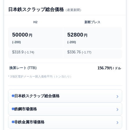
日本鉄スクラップ総合価格
（産業新聞）
H2
新断プレス
50000
52800
円
円
(-200)
(-200)
$318.9
$336.76
(-1.74)
(-1.77)
156.79
換算レート (TTB)
円 / ドル
* 3地区電炉メーカー購入価格平均（トン当たり）
日本鉄スクラップ総合価格
鉄鋼市場価格
非鉄金属市場価格