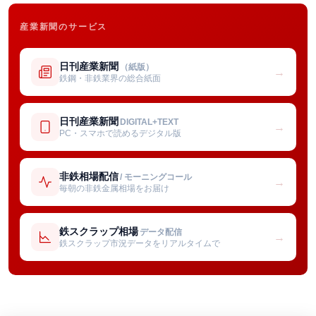
産業新聞のサービス
日刊産業新聞
（紙版）
→
鉄鋼・非鉄業界の総合紙面
日刊産業新聞
DIGITAL+TEXT
→
PC・スマホで読めるデジタル版
非鉄相場配信
/ モーニングコール
→
毎朝の非鉄金属相場をお届け
鉄スクラップ相場
データ配信
→
鉄スクラップ市況データをリアルタイムで