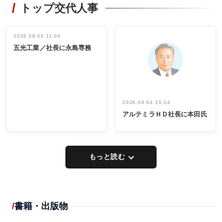
トップ交代人事
タックトレー
非鉄業界で
ディング 創
働く／女性
立30周年記念
管理職編
祝う 業界関
インタビュ
2026.08.05 11:00
INTERVIEW
INTERVIEW
係者ら220人
ー／社内ア
五光工業／社長に永島専務
出席
イデア発掘
し形に
2026.08.04 15:14
アルテミラＨＤ社長に本田氏
もっと読む
書籍・出版物