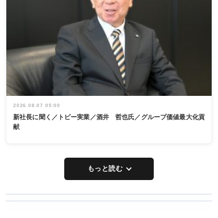
2026.08.07 05:00
新社長に聞く／トピー実業／酒井 哲也氏／グループ価値最大化貢
献
もっと読む
WORKING
RECYCLING
STYLE