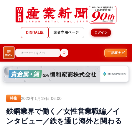
DIGITAL版
読者専用ページ
ログイン
記事ナビ
MENU
2022年1月19日 06:00
特集
鉄鋼業界で働く／女性営業職編／イ
ンタビュー／鉄を通じ海外と関わる