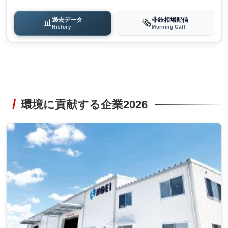
過去データ
非鉄相場配信
📊
🗞️
History
Morning Call
環境に貢献する企業2026