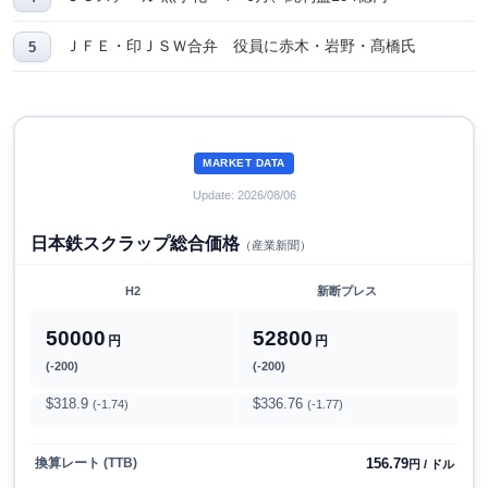
ＪＦＥ・印ＪＳＷ合弁 役員に赤木・岩野・髙橋氏
MARKET DATA
Update: 2026/08/06
日本鉄スクラップ総合価格
（産業新聞）
H2
新断プレス
50000
52800
円
円
(-200)
(-200)
$318.9
$336.76
(-1.74)
(-1.77)
156.79
換算レート (TTB)
円 / ドル