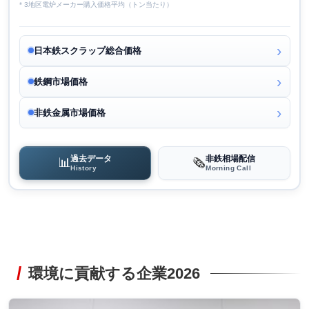
* 3地区電炉メーカー購入価格平均（トン当たり）
日本鉄スクラップ総合価格
鉄鋼市場価格
非鉄金属市場価格
過去データ
非鉄相場配信
📊
🗞️
History
Morning Call
環境に貢献する企業2026