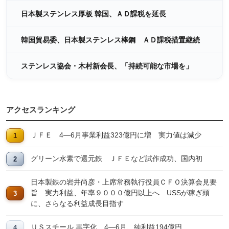
日本製ステンレス厚板 韓国、ＡＤ課税を延長
韓国貿易委、日本製ステンレス棒鋼 ＡＤ課税措置継続
ステンレス協会・木村新会長、「持続可能な市場を」
アクセスランキング
ＪＦＥ 4―6月事業利益323億円に増 実力値は減少
グリーン水素で還元鉄 ＪＦＥなど試作成功、国内初
日本製鉄の岩井尚彦・上席常務執行役員ＣＦＯ決算会見要
旨 実力利益、年率９０００億円以上へ USSが稼ぎ頭
に、さらなる利益成長目指す
ＵＳスチール 黒字化 4―6月、純利益194億円