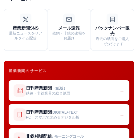
産業新聞SNS
メール速報
バックナンバー販
最新ニュースをリア
鉄鋼・非鉄の速報を
売
ルタイム配信
お届け
過去の紙面をご購入
いただけます
産業新聞のサービス
日刊産業新聞
（紙版）
→
鉄鋼・非鉄業界の総合紙面
日刊産業新聞
DIGITAL+TEXT
→
PC・スマホで読めるデジタル版
非鉄相場配信
/ モーニングコール