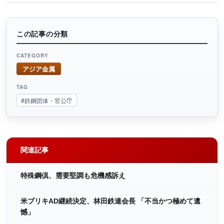
この記事の分類
CATEGORY
アジア金属
TAG
#鉄鋼団体・官公庁
関連記事
特殊鋼倶、需要堅調も危機感訴え
米ブリキAD継続決定、林田鉄連会長 「不当かつ極めて遺
憾」