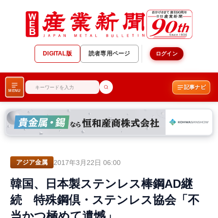
DIGITAL版
読者専用ページ
ログイン
記事ナビ
MENU
2017年3月22日 06:00
アジア金属
韓国、日本製ステンレス棒鋼AD継
続 特殊鋼倶・ステンレス協会「不
当かつ極めて遺憾」