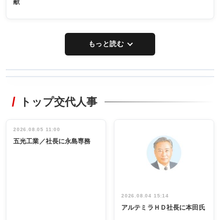
献
もっと読む
WORKING
RECYCLING
STYLE
トップ交代人事
タックトレー
非鉄業界で
ディング 創
働く／女性
立30周年記念
管理職編
祝う 業界関
インタビュ
2026.08.05 11:00
INTERVIEW
INTERVIEW
係者ら220人
ー／社内ア
五光工業／社長に永島専務
出席
イデア発掘
し形に
2026.08.04 15:14
アルテミラＨＤ社長に本田氏