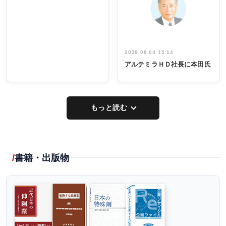
出席
イデア発掘
し形に
2026.08.04 15:14
アルテミラＨＤ社長に本田氏
もっと読む
書籍・出版物