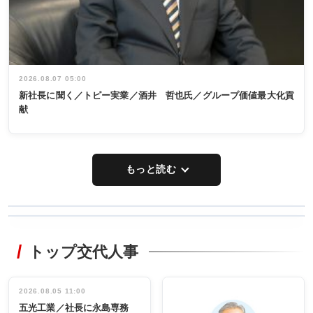
2026.08.07 05:00
新社長に聞く／トピー実業／酒井 哲也氏／グループ価値最大化貢
献
もっと読む
WORKING
RECYCLING
STYLE
トップ交代人事
タックトレー
非鉄業界で
ディング 創
働く／女性
立30周年記念
管理職編
祝う 業界関
インタビュ
2026.08.05 11:00
INTERVIEW
INTERVIEW
係者ら220人
ー／社内ア
五光工業／社長に永島専務