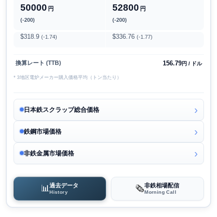
50000
52800
円
円
(-200)
(-200)
$318.9
$336.76
(-1.74)
(-1.77)
156.79
換算レート (TTB)
円 / ドル
* 3地区電炉メーカー購入価格平均（トン当たり）
日本鉄スクラップ総合価格
鉄鋼市場価格
非鉄金属市場価格
過去データ
非鉄相場配信
📊
🗞️
History
Morning Call