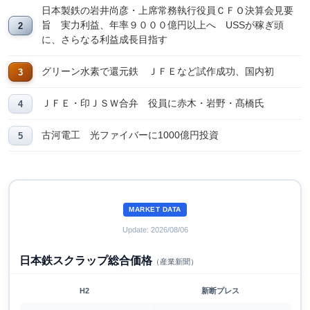
日本製鉄の岩井尚彦・上席常務執行役員ＣＦＯ決算会見要
旨 実力利益、年率９０００億円以上へ USSが稼ぎ頭
に、さらなる利益成長目指す
グリーン水素で還元鉄 ＪＦＥなど試作成功、国内初
ＪＦＥ・印ＪＳＷ合弁 役員に赤木・岩野・髙橋氏
古河電工 光ファイバーに1000億円投資
MARKET DATA
Update: 2026/08/06
日本鉄スクラップ総合価格
（産業新聞）
H2
新断プレス