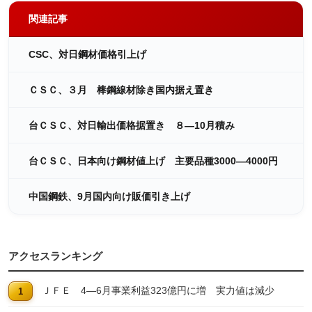
関連記事
CSC、対日鋼材価格引上げ
ＣＳＣ、３月 棒鋼線材除き国内据え置き
台ＣＳＣ、対日輸出価格据置き ８―10月積み
台ＣＳＣ、日本向け鋼材値上げ 主要品種3000―4000円
中国鋼鉄、9月国内向け販価引き上げ
アクセスランキング
ＪＦＥ 4―6月事業利益323億円に増 実力値は減少