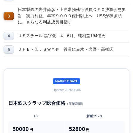
日本製鉄の岩井尚彦・上席常務執行役員ＣＦＯ決算会見要
旨 実力利益、年率９０００億円以上へ USSが稼ぎ頭
に、さらなる利益成長目指す
ＵＳスチール 黒字化 4―6月、純利益194億円
ＪＦＥ・印ＪＳＷ合弁 役員に赤木・岩野・髙橋氏
MARKET DATA
Update: 2026/08/06
日本鉄スクラップ総合価格
（産業新聞）
H2
新断プレス
50000
52800
円
円