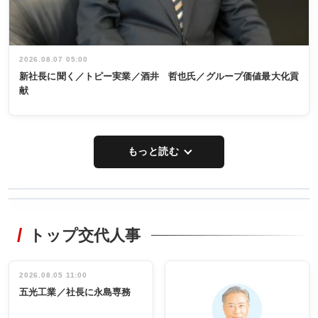
2026.08.07 05:00
新社長に聞く／トピー実業／酒井 哲也氏／グループ価値最大化貢
献
もっと読む
WORKING
RECYCLING
STYLE
トップ交代人事
タックトレー
非鉄業界で
ディング 創
働く／女性
立30周年記念
管理職編
祝う 業界関
インタビュ
2026.08.05 11:00
INTERVIEW
INTERVIEW
係者ら220人
ー／社内ア
五光工業／社長に永島専務
出席
イデア発掘
し形に