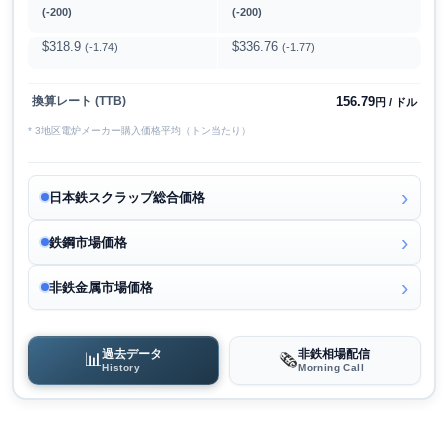
(-200)
(-200)
$318.9
$336.76
(-1.74)
(-1.77)
156.79
換算レート (TTB)
円 / ドル
* 3地区電炉メーカー購入価格平均（トン当たり）
日本鉄スクラップ総合価格
鉄鋼市場価格
非鉄金属市場価格
過去データ
非鉄相場配信
📊
🗞️
History
Morning Call