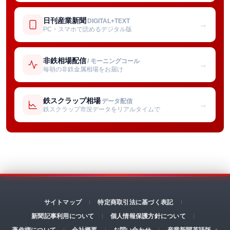
日刊産業新聞
DIGITAL+TEXT
→
PC・スマホで読めるデジタル版
非鉄相場配信
/ モーニングコール
→
毎朝の非鉄金属相場をお届け
鉄スクラップ相場
データ配信
→
鉄スクラップ市況データをリアルタイムで
サイトマップ
特定商取引法に基づく表記
新聞記事利用について
個人情報保護方針について