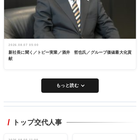
2026.08.07 05:00
新社長に聞く／トピー実業／酒井 哲也氏／グループ価値最大化貢
献
もっと読む
WORKING
RECYCLING
STYLE
トップ交代人事
タックトレー
非鉄業界で
ディング 創
働く／女性
立30周年記念
管理職編
祝う 業界関
2026.08.05 11:00