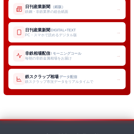
日刊産業新聞
（紙版）
→
鉄鋼・非鉄業界の総合紙面
日刊産業新聞
DIGITAL+TEXT
→
PC・スマホで読めるデジタル版
非鉄相場配信
/ モーニングコール
→
毎朝の非鉄金属相場をお届け
鉄スクラップ相場
データ配信
→
鉄スクラップ市況データをリアルタイムで