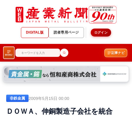
DIGITAL版
読者専用ページ
ログイン
記事ナビ
MENU
2009年5月15日 00:00
非鉄金属
ＤＯＷＡ、伸銅製造子会社を統合