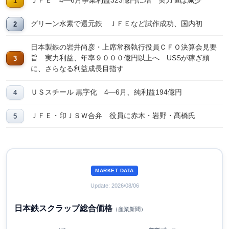
ＪＦＥ 4―6月事業利益323億円に増 実力値は減少
グリーン水素で還元鉄 ＪＦＥなど試作成功、国内初
日本製鉄の岩井尚彦・上席常務執行役員ＣＦＯ決算会見要
旨 実力利益、年率９０００億円以上へ USSが稼ぎ頭
に、さらなる利益成長目指す
ＵＳスチール 黒字化 4―6月、純利益194億円
ＪＦＥ・印ＪＳＷ合弁 役員に赤木・岩野・髙橋氏
MARKET DATA
Update: 2026/08/06
日本鉄スクラップ総合価格
（産業新聞）