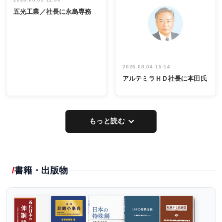
インタビュ
INTERVIEW
INTERVIEW
係者ら220人
ー／社内ア
五光工業／社長に永島専務
出席
イデア発掘
し形に
2026.08.04 15:14
アルテミラＨＤ社長に本田氏
もっと読む
書籍・出版物