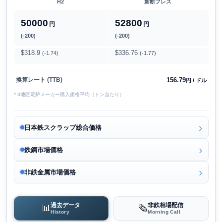
H2
新断プレス
50000
52800
円
円
(-200)
(-200)
$318.9
$336.76
(-1.74)
(-1.77)
156.79
換算レート (TTB)
円 / ドル
* 3地区電炉メーカー購入価格平均（トン当たり）
日本鉄スクラップ総合価格
鉄鋼市場価格
非鉄金属市場価格
過去データ
非鉄相場配信
📊
🗞️
History
Morning Call