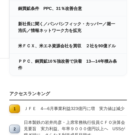
銅買鉱条件 PPC、31％改善合意
新社長に聞く／パンパシフィック・カッパー／堀一
浩氏／情報ネットワーク力を拡充
米ＦＣＸ、米エネ資源会社を買収 ２社を90億ドル
ＰＰＣ、銅買鉱10％強改善で決着 13―14年積み条
件
アクセスランキング
ＪＦＥ 4―6月事業利益323億円に増 実力値は減少
日本製鉄の岩井尚彦・上席常務執行役員ＣＦＯ決算会
見要旨 実力利益、年率９０００億円以上へ USSが