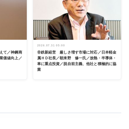
2026.07.31 05:00
えて／神鋼商
非鉄新経営 厳しさ増す市場に対応／日本軽金
業価値向上／
属ＨＤ社長／朝来野 修一氏／放熱・半導体・
車に重点投資／脱自前主義、他社と積極的に協
業