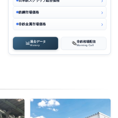
日本鉄スクラップ総合価格
鉄鋼市場価格
非鉄金属市場価格
過去データ
非鉄相場配信
📊
🗞️
History
Morning Call