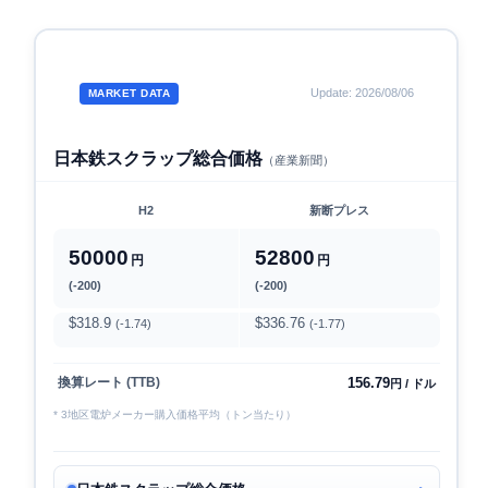
Update: 2026/08/06
MARKET DATA
日本鉄スクラップ総合価格
（産業新聞）
H2
新断プレス
50000
52800
円
円
(-200)
(-200)
$318.9
$336.76
(-1.74)
(-1.77)
156.79
換算レート (TTB)
円 / ドル
* 3地区電炉メーカー購入価格平均（トン当たり）