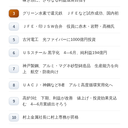
稼ぎ頭に、さらなる利益成長目指す
グリーン水素で還元鉄 ＪＦＥなど試作成功、国内初
ＪＦＥ・印ＪＳＷ合弁 役員に赤木・岩野・髙橋氏
古河電工 光ファイバーに1000億円投資
ＵＳスチール 黒字化 4―6月、純利益194億円
神戸製鋼、アルミ・マグネ砂型鋳造品 生産能力を向
上 航空・防衛向け
ＵＡＣＪ・神鋼など8者 アルミ高度循環実用化へ
高炉3社 下期、利益が改善 値上げ・投資効果見込
む 4―6月業績出そろう
村上金属社長に村上専務が昇格