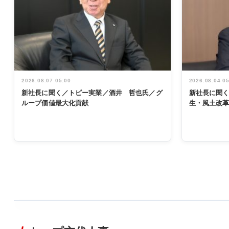
2026.08.07 05:00
2026.08.04 0
新社長に聞く／トピー実業／酒井 哲也氏／グ
新社長に聞
ループ価値最大化貢献
生・風土改
WORKING
STYLE