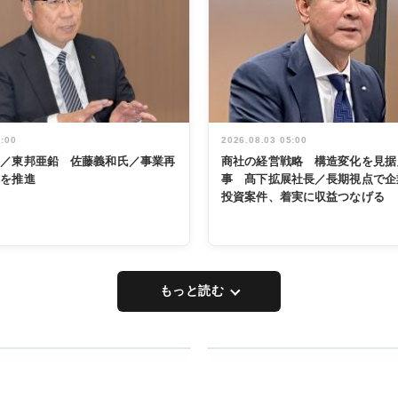
5:00
2026.08.03 05:00
く／東邦亜鉛 佐藤義和氏／事業再
商社の経営戦略 構造変化を見据
革を推進
事 髙下拡展社長／長期視点で企
投資案件、着実に収益つなげる
もっと読む
RECYCLING