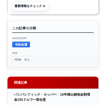
最新情報をチェック
この記事の分類
CATEGORY
非鉄金属
TAG
#製錬・鉱山
関連記事
パンパシフィック・カッパー、16年積み銅地金割増
金105ドルで一部合意