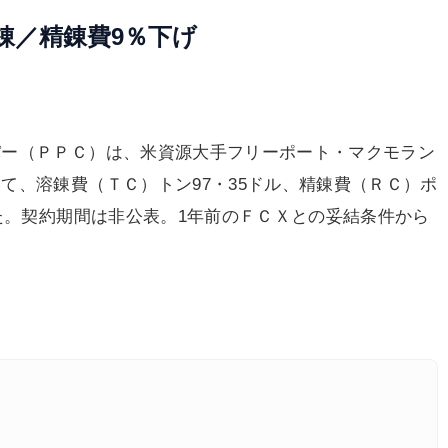
錬／精錬費9％下げ
ー（ＰＰＣ）は、米資源大手フリーポート・マクモラン
て、溶錬費（ＴＣ）トン97・35ドル、精錬費（ＲＣ）ポ
した。契約期間は非公表。1年前のＦＣＸとの妥結条件から