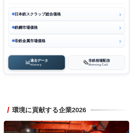
日本鉄スクラップ総合価格
鉄鋼市場価格
非鉄金属市場価格
過去データ
非鉄相場配信
📊
🗞️
History
Morning Call
環境に貢献する企業2026