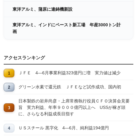
東洋アルミ、蒲原に連鋳機新設
東洋アルミ、インドにペースト新工場 年産3000トン計
画
アクセスランキング
ＪＦＥ 4―6月事業利益323億円に増 実力値は減少
グリーン水素で還元鉄 ＪＦＥなど試作成功、国内初
日本製鉄の岩井尚彦・上席常務執行役員ＣＦＯ決算会見要
旨 実力利益、年率９０００億円以上へ USSが稼ぎ頭
に、さらなる利益成長目指す
ＵＳスチール 黒字化 4―6月、純利益194億円