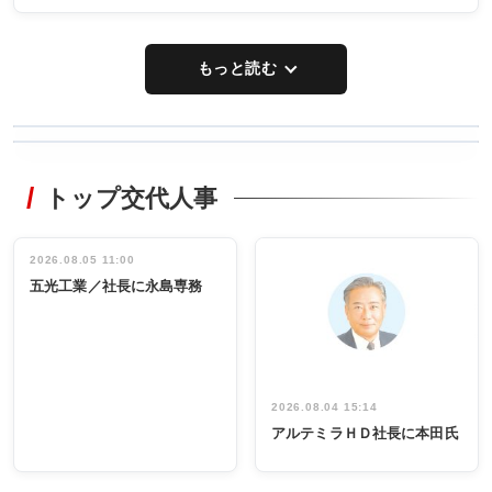
もっと読む
WORKING
RECYCLING
STYLE
トップ交代人事
タックトレー
非鉄業界で
ディング 創
働く／女性
立30周年記念
管理職編
祝う 業界関
インタビュ
2026.08.05 11:00
INTERVIEW
INTERVIEW
係者ら220人
ー／社内ア
五光工業／社長に永島専務
出席
イデア発掘
し形に
2026.08.04 15:14
アルテミラＨＤ社長に本田氏