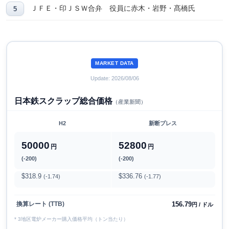
ＪＦＥ・印ＪＳＷ合弁 役員に赤木・岩野・髙橋氏
MARKET DATA
Update: 2026/08/06
日本鉄スクラップ総合価格
（産業新聞）
H2
新断プレス
50000
52800
円
円
(-200)
(-200)
$318.9
$336.76
(-1.74)
(-1.77)
156.79
換算レート (TTB)
円 / ドル
* 3地区電炉メーカー購入価格平均（トン当たり）