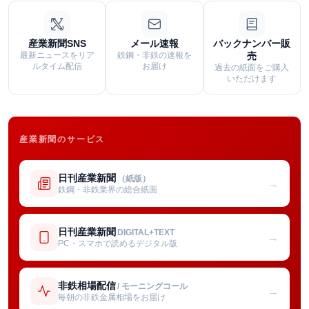
産業新聞SNS
メール速報
バックナンバー販
最新ニュースをリア
鉄鋼・非鉄の速報を
売
ルタイム配信
お届け
過去の紙面をご購入
いただけます
産業新聞のサービス
日刊産業新聞
（紙版）
→
鉄鋼・非鉄業界の総合紙面
日刊産業新聞
DIGITAL+TEXT
→
PC・スマホで読めるデジタル版
非鉄相場配信
/ モーニングコール
→
毎朝の非鉄金属相場をお届け