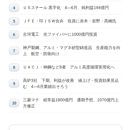
ＵＳスチール 黒字化 4―6月、純利益194億円
ＪＦＥ・印ＪＳＷ合弁 役員に赤木・岩野・髙橋氏
古河電工 光ファイバーに1000億円投資
神戸製鋼、アルミ・マグネ砂型鋳造品 生産能力を向
上 航空・防衛向け
ＵＡＣＪ・神鋼など8者 アルミ高度循環実用化へ
高炉3社 下期、利益が改善 値上げ・投資効果見込
む 4―6月業績出そろう
三菱マテ 経常益1800億円 通期予想、1070億円上
方修正