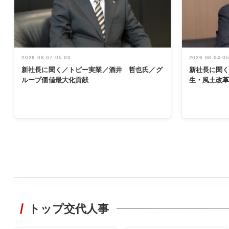
2026.08.07 05:00
2026.08.04 0
新社長に聞く／トピー実業／酒井 哲也氏／グ
新社長に聞
ループ価値最大化貢献
生・風土改
WORKING
STYLE
トップ交代人事
非鉄業界で
働く／女性