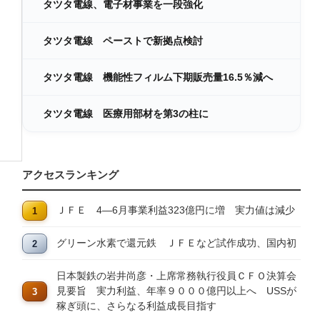
タツタ電線、電子材事業を一段強化
タツタ電線 ペーストで新拠点検討
タツタ電線 機能性フィルム下期販売量16.5％減へ
タツタ電線 医療用部材を第3の柱に
アクセスランキング
ＪＦＥ 4―6月事業利益323億円に増 実力値は減少
グリーン水素で還元鉄 ＪＦＥなど試作成功、国内初
日本製鉄の岩井尚彦・上席常務執行役員ＣＦＯ決算会
見要旨 実力利益、年率９０００億円以上へ USSが
稼ぎ頭に、さらなる利益成長目指す