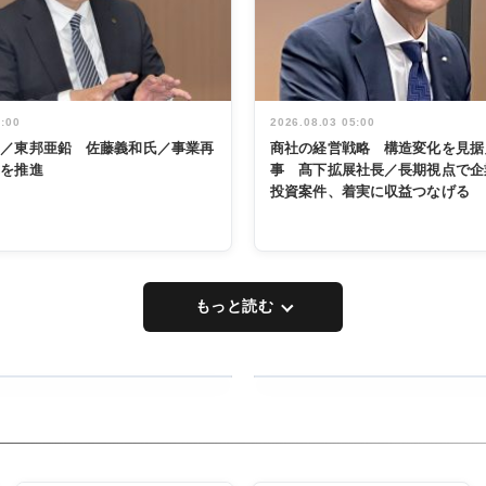
5:00
2026.08.03 05:00
く／東邦亜鉛 佐藤義和氏／事業再
商社の経営戦略 構造変化を見据
革を推進
事 髙下拡展社長／長期視点で企
投資案件、着実に収益つなげる
もっと読む
RECYCLING
タックトレー
ディング 創
立30周年記