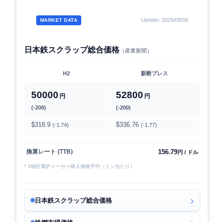
Update: 2026/08/06
MARKET DATA
日本鉄スクラップ総合価格
（産業新聞）
H2
新断プレス
50000
52800
円
円
(-200)
(-200)
$318.9
$336.76
(-1.74)
(-1.77)
156.79
換算レート (TTB)
円 / ドル
* 3地区電炉メーカー購入価格平均（トン当たり）
日本鉄スクラップ総合価格