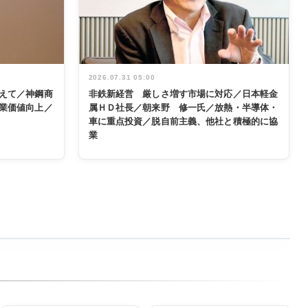
2026.07.31 05:00
えて／神鋼商
非鉄新経営 厳しさ増す市場に対応／日本軽金
業価値向上／
属ＨＤ社長／朝来野 修一氏／放熱・半導体・
車に重点投資／脱自前主義、他社と積極的に協
業