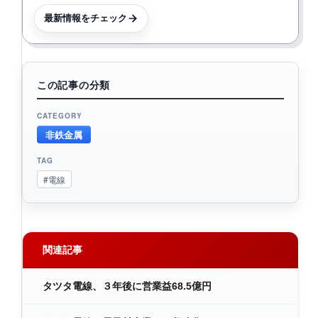
最新情報をチェック
この記事の分類
CATEGORY
非鉄金属
TAG
#電線
関連記事
タツタ電線、３年後に営業益68.5億円