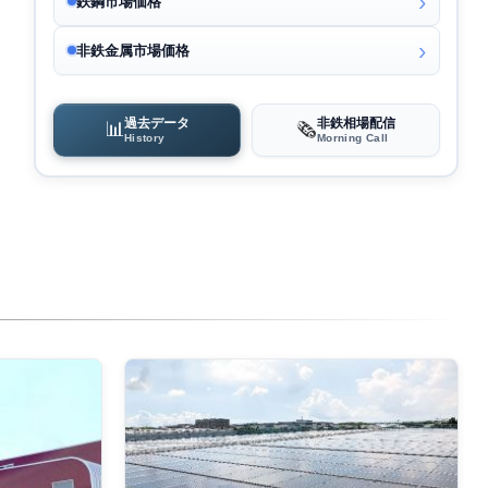
鉄鋼市場価格
非鉄金属市場価格
過去データ
非鉄相場配信
📊
🗞️
History
Morning Call