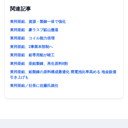
関連記事
東邦亜鉛、資源・製錬一体で強化
東邦亜鉛 豪ラスプ鉱山撤退
東邦亜鉛 コイル能力倍増
東邦亜鉛、2事業本部制へ
東邦亜鉛 鉛専用船が竣工
東邦亜鉛 亜鉛製錬、再生原料8割
東邦亜鉛、鉛製錬の原料構成最適化 廃電池比率高める 地金販価
引き上げも
東邦亜鉛／社長に佐藤氏就任