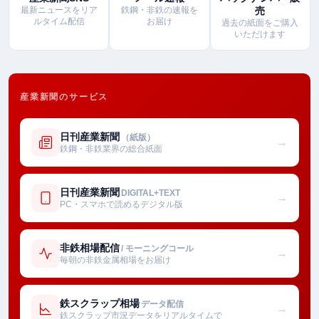
最新ニュースをリア
鉄鋼・非鉄の速報を
売
ルタイム配信
お届け
過去の紙面をご購入
いただけます
産業新聞のサービス
日刊産業新聞
（紙版）
→
鉄鋼・非鉄業界の総合紙面
日刊産業新聞
DIGITAL+TEXT
→
PC・スマホで読めるデジタル版
非鉄相場配信
/ モーニングコール
→
毎朝の非鉄金属相場をお届け
鉄スクラップ相場
データ配信
→
鉄スクラップ市況データをリアルタイムで