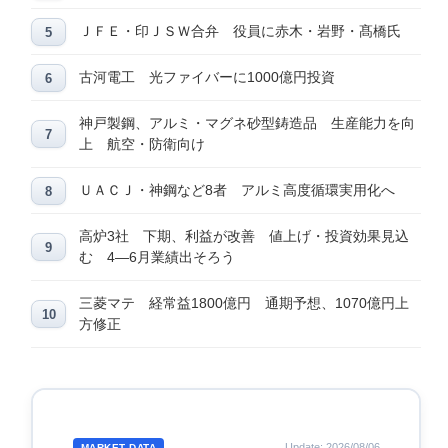
ＪＦＥ・印ＪＳＷ合弁 役員に赤木・岩野・髙橋氏
古河電工 光ファイバーに1000億円投資
神戸製鋼、アルミ・マグネ砂型鋳造品 生産能力を向
上 航空・防衛向け
ＵＡＣＪ・神鋼など8者 アルミ高度循環実用化へ
高炉3社 下期、利益が改善 値上げ・投資効果見込
む 4―6月業績出そろう
三菱マテ 経常益1800億円 通期予想、1070億円上
方修正
Update: 2026/08/06
MARKET DATA