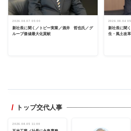
2026.08.07 05:00
2026.08.04 0
新社長に聞く／トピー実業／酒井 哲也氏／グ
新社長に聞
ループ価値最大化貢献
生・風土改
WORKING
STYLE
トップ交代人事
非鉄業界で
働く／女性
管理職編
2026.08.05 11:00
INTERVIEW
インタビュ
五光工業／社長に永島専務