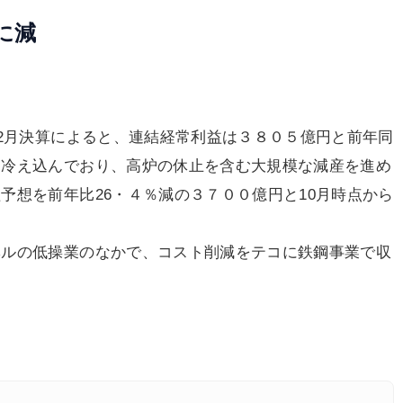
に減
2月決算によると、連結経常利益は３８０５億円と前年同
に冷え込んでおり、高炉の休止を含む大規模な減産を進め
予想を前年比26・４％減の３７００億円と10月時点から
ルの低操業のなかで、コスト削減をテコに鉄鋼事業で収