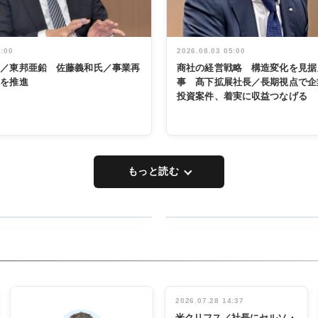
5:00
2026.08.03 05:00
く／東邦亜鉛 佐藤義和氏／事業再
商社の経営戦略 構造変化を見据
革を推進
事 髙下拡展社長／長期視点で企
投資案件、着実に収益つなげる
もっと読む
RECYCLING
タックトレー
ディング 創
立30周年記
INTERVIEW
念祝う 業界
2026.07.28 14:37
関係者ら220
米クリフス／社長にセルソ・