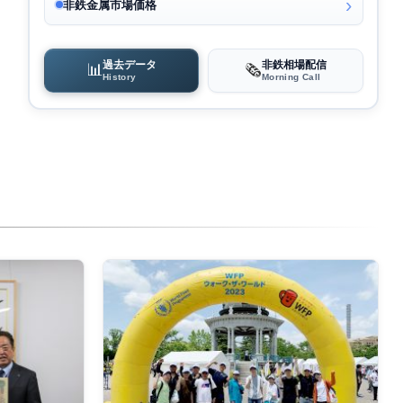
非鉄金属市場価格
過去データ
非鉄相場配信
📊
🗞️
History
Morning Call