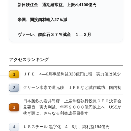
新日鉄住金 通期経常益、上振れ4100億円
米国、間接鋼材輸入27％減
ヴァーレ、鉄鉱石３７％減産 １―３月
アクセスランキング
ＪＦＥ 4―6月事業利益323億円に増 実力値は減少
グリーン水素で還元鉄 ＪＦＥなど試作成功、国内初
日本製鉄の岩井尚彦・上席常務執行役員ＣＦＯ決算会
見要旨 実力利益、年率９０００億円以上へ USSが
稼ぎ頭に、さらなる利益成長目指す
ＵＳスチール 黒字化 4―6月、純利益194億円