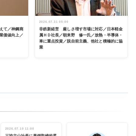
2026.07.31 05:00
えて／神鋼商
非鉄新経営 厳しさ増す市場に対応／日本軽金
業価値向上／
属ＨＤ社長／朝来野 修一氏／放熱・半導体・
車に重点投資／脱自前主義、他社と積極的に協
業
2026.07.10 11:00
三協立山社長に黒畑取締役昇