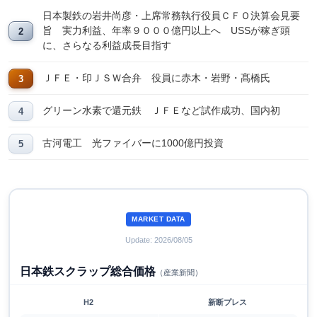
日本製鉄の岩井尚彦・上席常務執行役員ＣＦＯ決算会見要
旨 実力利益、年率９０００億円以上へ USSが稼ぎ頭
に、さらなる利益成長目指す
ＪＦＥ・印ＪＳＷ合弁 役員に赤木・岩野・髙橋氏
グリーン水素で還元鉄 ＪＦＥなど試作成功、国内初
古河電工 光ファイバーに1000億円投資
MARKET DATA
Update: 2026/08/05
日本鉄スクラップ総合価格
（産業新聞）
H2
新断プレス