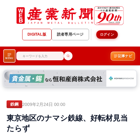
DIGITAL版
読者専用ページ
ログイン
記事ナビ
MENU
2009年2月24日 00:00
鉄鋼
東京地区のナマシ鉄線、好転材見当
たらず