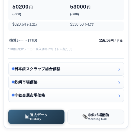
50200
53000
円
円
(-300)
(-700)
$320.64
$338.53
(-2.21)
(-4.78)
156.56
換算レート (TTB)
円 / ドル
* 3地区電炉メーカー購入価格平均（トン当たり）
日本鉄スクラップ総合価格
鉄鋼市場価格
非鉄金属市場価格
過去データ
非鉄相場配信
📊
🗞️
History
Morning Call