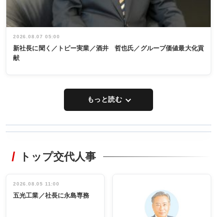
2026.08.07 05:00
新社長に聞く／トピー実業／酒井 哲也氏／グループ価値最大化貢
献
もっと読む
WORKING
RECYCLING
STYLE
トップ交代人事
タックトレー
非鉄業界で
ディング 創
働く／女性
立30周年記念
管理職編
祝う 業界関
インタビュ
2026.08.05 11:00
INTERVIEW
INTERVIEW
係者ら220人
ー／社内ア
五光工業／社長に永島専務
出席
イデア発掘
し形に