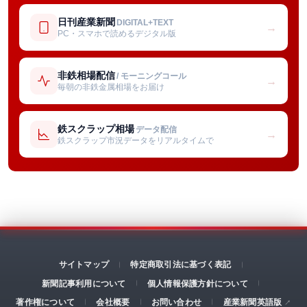
日刊産業新聞
DIGITAL+TEXT
→
PC・スマホで読めるデジタル版
非鉄相場配信
/ モーニングコール
→
毎朝の非鉄金属相場をお届け
鉄スクラップ相場
データ配信
→
鉄スクラップ市況データをリアルタイムで
サイトマップ
特定商取引法に基づく表記
新聞記事利用について
個人情報保護方針について
著作権について
会社概要
お問い合わせ
産業新聞英語版