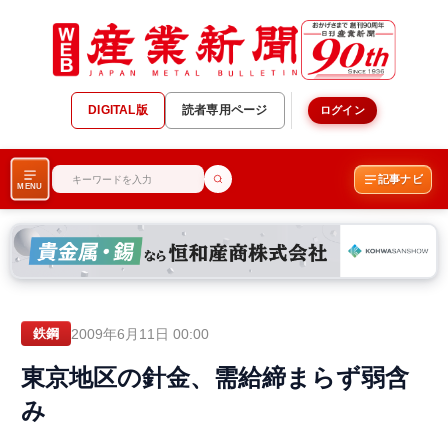
DIGITAL版
読者専用ページ
ログイン
記事ナビ
MENU
2009年6月11日 00:00
鉄鋼
東京地区の針金、需給締まらず弱含
み