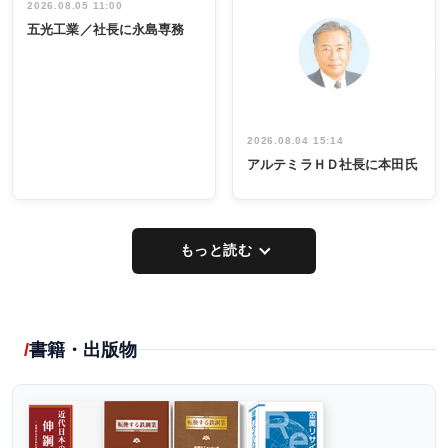
祝う 業界関
インタビュ
2026.08.05 11:00
INTERVIEW
INTERVIEW
係者ら220人
ー／社内ア
五光工業／社長に永島専務
出席
イデア発掘
し形に
2026.08.04 15:14
アルテミラＨＤ社長に本田氏
もっと読む
書籍・出版物