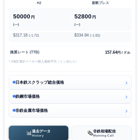
H2
新断プレス
50000
52800
円
円
(―)
(―)
$317.18
$334.94
(-1.72)
(-1.82)
157.64
換算レート (TTB)
円 / ドル
* 3地区電炉メーカー購入価格平均（トン当たり）
日本鉄スクラップ総合価格
鉄鋼市場価格
非鉄金属市場価格
過去データ
非鉄相場配信
📊
🗞️
History
Morning Call