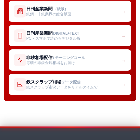
日刊産業新聞
（紙版）
→
鉄鋼・非鉄業界の総合紙面
日刊産業新聞
DIGITAL+TEXT
→
PC・スマホで読めるデジタル版
非鉄相場配信
/ モーニングコール
→
毎朝の非鉄金属相場をお届け
鉄スクラップ相場
データ配信
→
鉄スクラップ市況データをリアルタイムで