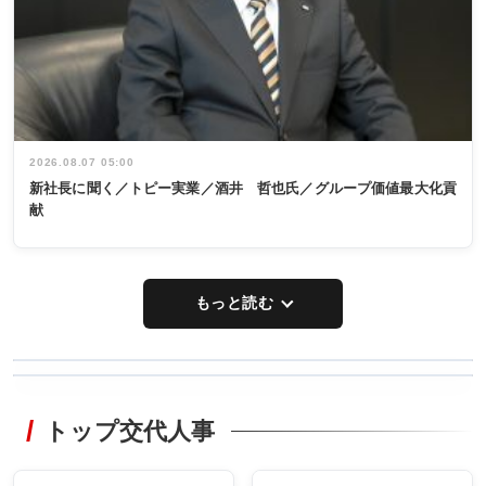
2026.08.07 05:00
新社長に聞く／トピー実業／酒井 哲也氏／グループ価値最大化貢
献
もっと読む
WORKING
RECYCLING
STYLE
トップ交代人事
タックトレー
非鉄業界で
ディング 創
働く／女性
立30周年記念
管理職編