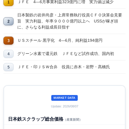
ＪＦＥ 4―6月事業利益323億円に増 実力値は減少
日本製鉄の岩井尚彦・上席常務執行役員ＣＦＯ決算会見要
旨 実力利益、年率９０００億円以上へ USSが稼ぎ頭
に、さらなる利益成長目指す
ＵＳスチール 黒字化 4―6月、純利益194億円
グリーン水素で還元鉄 ＪＦＥなど試作成功、国内初
ＪＦＥ・印ＪＳＷ合弁 役員に赤木・岩野・髙橋氏
MARKET DATA
Update: 2026/08/07
日本鉄スクラップ総合価格
（産業新聞）