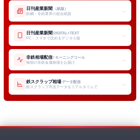
日刊産業新聞
（紙版）
→
鉄鋼・非鉄業界の総合紙面
日刊産業新聞
DIGITAL+TEXT
→
PC・スマホで読めるデジタル版
非鉄相場配信
/ モーニングコール
→
毎朝の非鉄金属相場をお届け
鉄スクラップ相場
データ配信
→
鉄スクラップ市況データをリアルタイムで