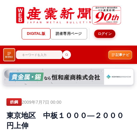
DIGITAL版
読者専用ページ
ログイン
記事ナビ
MENU
2009年7月7日 00:00
鉄鋼
東京地区 中板１０００―２０００
円上伸