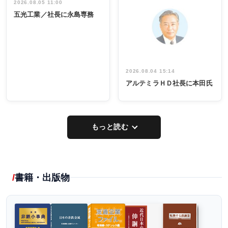
祝う 業界関
インタビュ
2026.08.05 11:00
INTERVIEW
INTERVIEW
係者ら220人
ー／社内ア
五光工業／社長に永島専務
出席
イデア発掘
し形に
2026.08.04 15:14
アルテミラＨＤ社長に本田氏
もっと読む
書籍・出版物