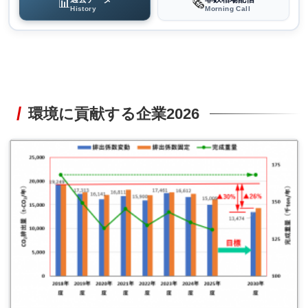
📊
🗞️
History
Morning Call
環境に貢献する企業2026