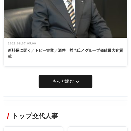
2026.08.07 05:00
新社長に聞く／トピー実業／酒井 哲也氏／グループ価値最大化貢
献
もっと読む
WORKING
RECYCLING
STYLE
トップ交代人事
タックトレー
非鉄業界で
ディング 創
働く／女性
立30周年記念
管理職編