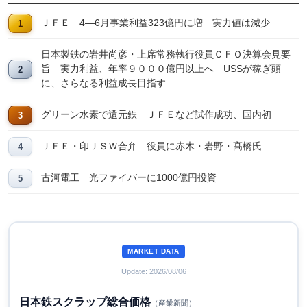
ＪＦＥ 4―6月事業利益323億円に増 実力値は減少
日本製鉄の岩井尚彦・上席常務執行役員ＣＦＯ決算会見要
旨 実力利益、年率９０００億円以上へ USSが稼ぎ頭
に、さらなる利益成長目指す
グリーン水素で還元鉄 ＪＦＥなど試作成功、国内初
ＪＦＥ・印ＪＳＷ合弁 役員に赤木・岩野・髙橋氏
古河電工 光ファイバーに1000億円投資
MARKET DATA
Update: 2026/08/06
日本鉄スクラップ総合価格
（産業新聞）