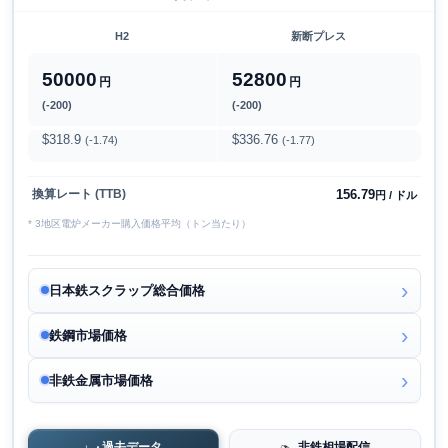
H2
新断プレス
50000
52800
円
円
(-200)
(-200)
$318.9
$336.76
(-1.74)
(-1.77)
156.79
換算レート (TTB)
円 / ドル
* 3地区電炉メーカー購入価格平均（トン当たり）
日本鉄スクラップ総合価格
鉄鋼市場価格
非鉄金属市場価格
過去データ
非鉄相場配信