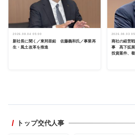
2026.08.04 05:00
2026.08.03 0
新社長に聞く／東邦亜鉛 佐藤義和氏／事業再
商社の経営
生・風土改革を推進
事 髙下拡
投資案件、
WORKING
STYLE
トップ交代人事
非鉄業界で
働く／女性