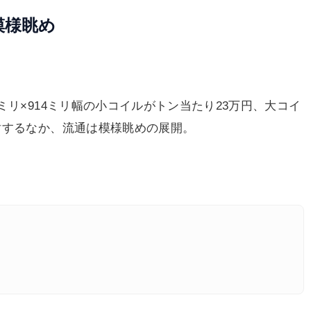
模様眺め
リ×914ミリ幅の小コイルがトン当たり23万円、大コイ
討するなか、流通は模様眺めの展開。