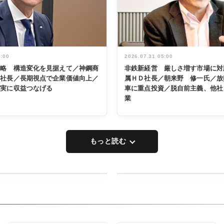
5:00
2026.07.31 05:00
戦略 構造変化を見据えて／神鋼商
非鉄新経営 厳しさ増す市場に対
展社長／長期視点で企業価値向上／
属ＨＤ社長／朝来野 修一氏／放
着実に収益つなげる
車に重点投資／脱自前主義、他社
業
もっと読む
RECYCLING
タックトレー
ディング 創
立30周年記