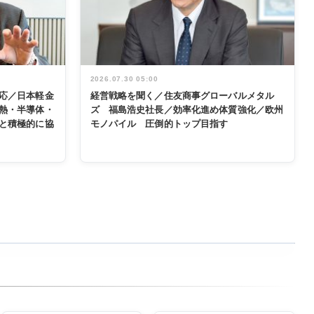
2026.07.30 05:00
応／日本軽金
経営戦略を聞く／住友商事グローバルメタル
熱・半導体・
ズ 福島浩史社長／効率化進め体質強化／欧州
と積極的に協
モノパイル 圧倒的トップ目指す