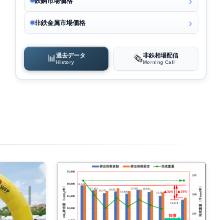
鉄鋼市場価格
非鉄金属市場価格
過去データ
非鉄相場配信
📊
🗞️
History
Morning Call