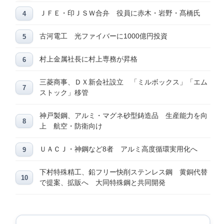
ＪＦＥ・印ＪＳＷ合弁 役員に赤木・岩野・髙橋氏
古河電工 光ファイバーに1000億円投資
村上金属社長に村上専務が昇格
三菱商事、ＤＸ新会社設立 「ミルボックス」「エム
ストック」移管
神戸製鋼、アルミ・マグネ砂型鋳造品 生産能力を向
上 航空・防衛向け
ＵＡＣＪ・神鋼など8者 アルミ高度循環実用化へ
下村特殊精工、鉛フリー快削ステンレス鋼 黄銅代替
で提案、拡販へ 大同特殊鋼と共同開発