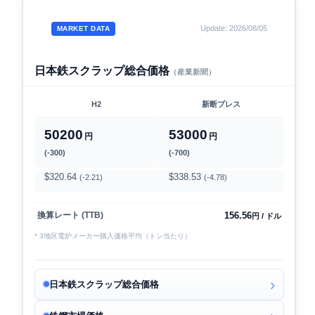
Update: 2026/08/05
MARKET DATA
日本鉄スクラップ総合価格
（産業新聞）
H2
新断プレス
50200
53000
円
円
(-300)
(-700)
$320.64
$338.53
(-2.21)
(-4.78)
156.56
換算レート (TTB)
円 / ドル
* 3地区電炉メーカー購入価格平均（トン当たり）
日本鉄スクラップ総合価格