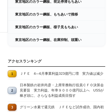
東京地区のカラー鋼板、荷足停滞もちあい
東京地区のカラー鋼板、もちあいで推移
東京地区のカラー鋼板、様子見もちあい
東京地区のカラー鋼板、在庫抑制、頭重い
アクセスランキング
ＪＦＥ 4―6月事業利益323億円に増 実力値は減少
日本製鉄の岩井尚彦・上席常務執行役員ＣＦＯ決算会
見要旨 実力利益、年率９０００億円以上へ USSが
稼ぎ頭に、さらなる利益成長目指す
グリーン水素で還元鉄 ＪＦＥなど試作成功、国内初