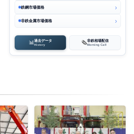
鉄鋼市場価格
非鉄金属市場価格
過去データ
非鉄相場配信
📊
🗞️
History
Morning Call