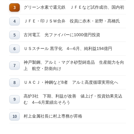
グリーン水素で還元鉄 ＪＦＥなど試作成功、国内初
ＪＦＥ・印ＪＳＷ合弁 役員に赤木・岩野・髙橋氏
古河電工 光ファイバーに1000億円投資
ＵＳスチール 黒字化 4―6月、純利益194億円
神戸製鋼、アルミ・マグネ砂型鋳造品 生産能力を向
上 航空・防衛向け
ＵＡＣＪ・神鋼など8者 アルミ高度循環実用化へ
高炉3社 下期、利益が改善 値上げ・投資効果見込
む 4―6月業績出そろう
村上金属社長に村上専務が昇格