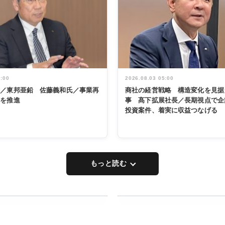
5:00
2026.08.03 05:00
く／東邦亜鉛 佐藤義和氏／事業再
商社の経営戦略 構造変化を見据
革を推進
事 髙下拡展社長／長期視点で企
投資案件、着実に収益つなげる
もっと読む
RECYCLING
タックトレー