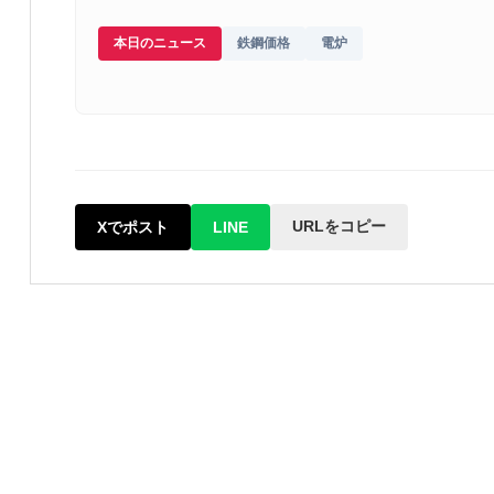
本日のニュース
鉄鋼価格
電炉
URLをコピー
Xでポスト
LINE