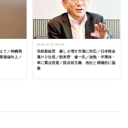
2026.07.31 05:00
えて／神鋼商
非鉄新経営 厳しさ増す市場に対応／日本軽金
業価値向上／
属ＨＤ社長／朝来野 修一氏／放熱・半導体・
車に重点投資／脱自前主義、他社と積極的に協
業