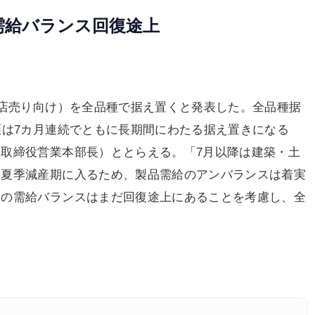
需給バランス回復途上
店売り向け）を全品種で据え置くと発表した。全品種据
類は7カ月連続でともに長期間にわたる据え置きになる
取締役営業本部長）ととらえる。「7月以降は建築・土
は夏季減産期に入るため、製品需給のアンバランスは着実
元の需給バランスはまだ回復途上にあることを考慮し、全