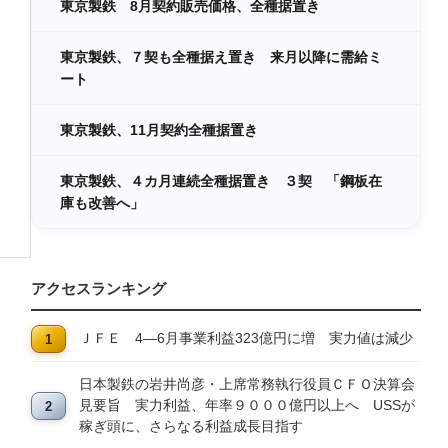
東京製鉄 8月契約販売価格、全種据置き
東京製鉄、７契も全種据え置き 来月以降に需給ミ
ート
東京製鉄、11月契約全種据置き
東京製鉄、４カ月連続全種据置き ３契 「鋼板在
庫も改善へ」
アクセスランキング
ＪＦＥ 4―6月事業利益323億円に増 実力値は減少
日本製鉄の岩井尚彦・上席常務執行役員ＣＦＯ決算会
見要旨 実力利益、年率９０００億円以上へ USSが
稼ぎ頭に、さらなる利益成長目指す