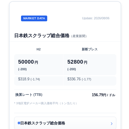
Update: 2026/08/06
MARKET DATA
日本鉄スクラップ総合価格
（産業新聞）
H2
新断プレス
50000
52800
円
円
(-200)
(-200)
$318.9
$336.76
(-1.74)
(-1.77)
156.79
換算レート (TTB)
円 / ドル
* 3地区電炉メーカー購入価格平均（トン当たり）
日本鉄スクラップ総合価格