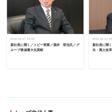
2026.08.07 05:00
2026.08.04 0
新社長に聞く／トピー実業／酒井 哲也氏／グ
新社長に聞
ループ価値最大化貢献
生・風土改
WORKING
STYLE