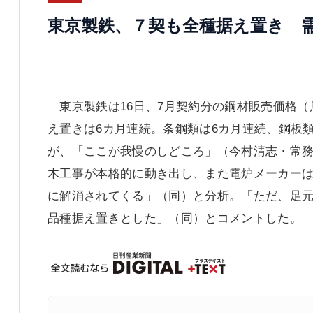
東京製鉄、７契も全種据え置き 
東京製鉄は16日、7月契約分の鋼材販売価格（
え置きは6カ月連続。条鋼類は6カ月連続、鋼板
が、「ここが我慢のしどころ」（今村清志・常務
木工事が本格的に動き出し、また電炉メーカー
に解消されてくる」（同）と分析。「ただ、足
品種据え置きとした」（同）とコメントした。