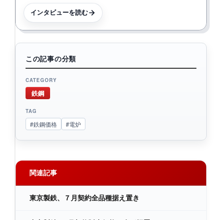
インタビューを読む
この記事の分類
CATEGORY
鉄鋼
TAG
#鉄鋼価格
#電炉
関連記事
東京製鉄、７月契約全品種据え置き