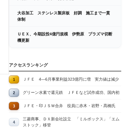
大谷加工 ステンレス製床板 好調 施工まで一貫
体制
ＵＥＸ、今期設投4億円規模 伊勢原 プラズマ切断
機更新
アクセスランキング
ＪＦＥ 4―6月事業利益323億円に増 実力値は減少
グリーン水素で還元鉄 ＪＦＥなど試作成功、国内初
ＪＦＥ・印ＪＳＷ合弁 役員に赤木・岩野・髙橋氏
三菱商事、ＤＸ新会社設立 「ミルボックス」「エム
ストック」移管