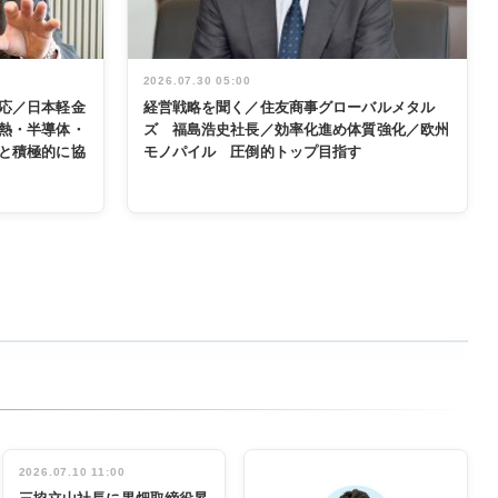
2026.07.30 05:00
応／日本軽金
経営戦略を聞く／住友商事グローバルメタル
熱・半導体・
ズ 福島浩史社長／効率化進め体質強化／欧州
と積極的に協
モノパイル 圧倒的トップ目指す
2026.07.10 11:00