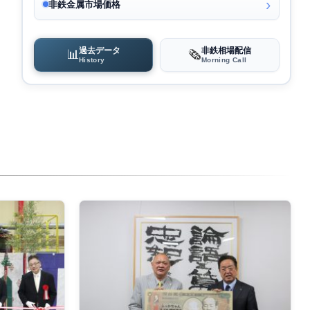
非鉄金属市場価格
過去データ
非鉄相場配信
📊
🗞️
History
Morning Call