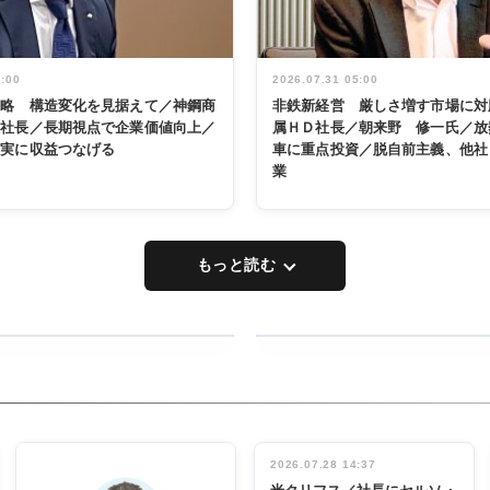
5:00
2026.07.31 05:00
戦略 構造変化を見据えて／神鋼商
非鉄新経営 厳しさ増す市場に対
展社長／長期視点で企業価値向上／
属ＨＤ社長／朝来野 修一氏／放
着実に収益つなげる
車に重点投資／脱自前主義、他社
業
もっと読む
RECYCLING
タックトレー
ディング 創
立30周年記
INTERVIEW
念祝う 業界
2026.07.28 14:37
関係者ら220