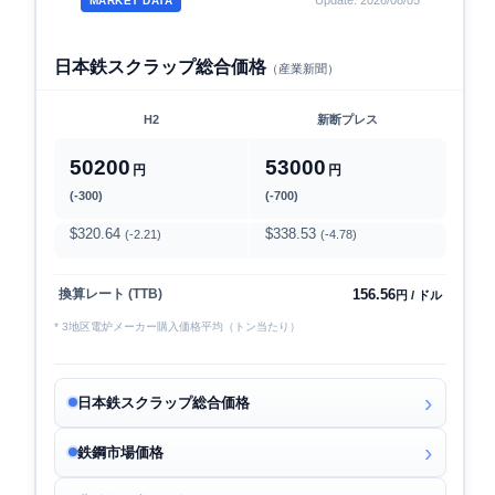
Update: 2026/08/05
MARKET DATA
日本鉄スクラップ総合価格
（産業新聞）
H2
新断プレス
50200
53000
円
円
(-300)
(-700)
$320.64
$338.53
(-2.21)
(-4.78)
156.56
換算レート (TTB)
円 / ドル
* 3地区電炉メーカー購入価格平均（トン当たり）
日本鉄スクラップ総合価格
鉄鋼市場価格