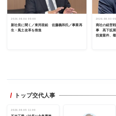
2026.08.04 05:00
2026.08.03 0
新社長に聞く／東邦亜鉛 佐藤義和氏／事業再
商社の経営
生・風土改革を推進
事 髙下拡
投資案件、
WORKING
STYLE
トップ交代人事
非鉄業界で
働く／女性
管理職編
2026.08.05 11:00
INTERVIEW
インタビュ