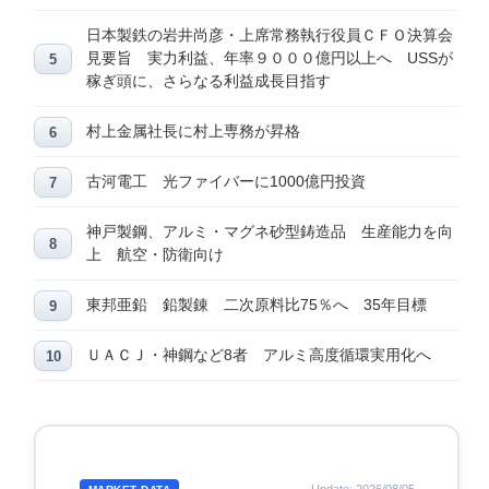
日本製鉄の岩井尚彦・上席常務執行役員ＣＦＯ決算会
見要旨 実力利益、年率９０００億円以上へ USSが
稼ぎ頭に、さらなる利益成長目指す
村上金属社長に村上専務が昇格
古河電工 光ファイバーに1000億円投資
神戸製鋼、アルミ・マグネ砂型鋳造品 生産能力を向
上 航空・防衛向け
東邦亜鉛 鉛製錬 二次原料比75％へ 35年目標
ＵＡＣＪ・神鋼など8者 アルミ高度循環実用化へ