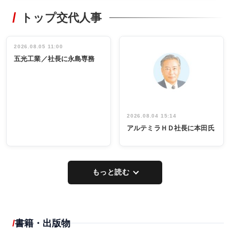
RECYCLING
STYLE
トップ交代人事
タックトレー
非鉄業界で
ディング 創
働く／女性
立30周年記念
管理職編
祝う 業界関
インタビュ
2026.08.05 11:00
INTERVIEW
INTERVIEW
係者ら220人
ー／社内ア
五光工業／社長に永島専務
出席
イデア発掘
し形に
2026.08.04 15:14
アルテミラＨＤ社長に本田氏
もっと読む
書籍・出版物