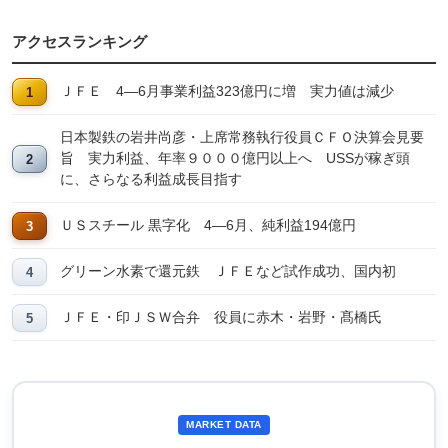
アクセスランキング
ＪＦＥ 4―6月事業利益323億円に増 実力値は減少
日本製鉄の岩井尚彦・上席常務執行役員ＣＦＯ決算会見要
旨 実力利益、年率９０００億円以上へ USSが稼ぎ頭
に、さらなる利益成長目指す
ＵＳスチール 黒字化 4―6月、純利益194億円
グリーン水素で還元鉄 ＪＦＥなど試作成功、国内初
ＪＦＥ・印ＪＳＷ合弁 役員に赤木・岩野・髙橋氏
MARKET DATA