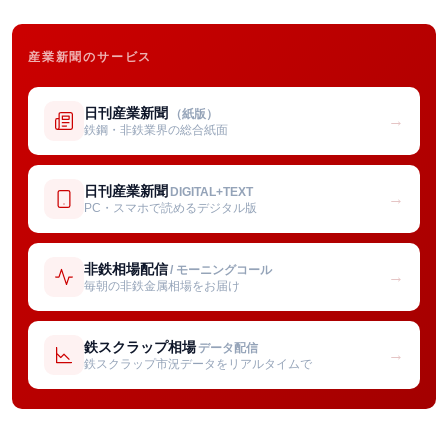
産業新聞のサービス
日刊産業新聞
（紙版）
→
鉄鋼・非鉄業界の総合紙面
日刊産業新聞
DIGITAL+TEXT
→
PC・スマホで読めるデジタル版
非鉄相場配信
/ モーニングコール
→
毎朝の非鉄金属相場をお届け
鉄スクラップ相場
データ配信
→
鉄スクラップ市況データをリアルタイムで