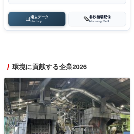
過去データ
非鉄相場配信
📊
🗞️
History
Morning Call
環境に貢献する企業2026