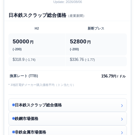
Update: 2026/08/06
日本鉄スクラップ総合価格
（産業新聞）
H2
新断プレス
50000
52800
円
円
(-200)
(-200)
$318.9
$336.76
(-1.74)
(-1.77)
156.79
換算レート (TTB)
円 / ドル
* 3地区電炉メーカー購入価格平均（トン当たり）
日本鉄スクラップ総合価格
鉄鋼市場価格
非鉄金属市場価格