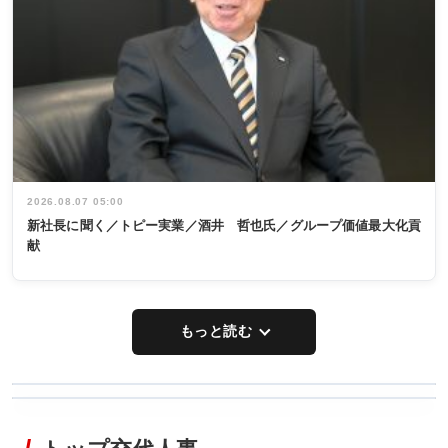
2026.08.07 05:00
新社長に聞く／トピー実業／酒井 哲也氏／グループ価値最大化貢
献
もっと読む
WORKING
RECYCLING
STYLE