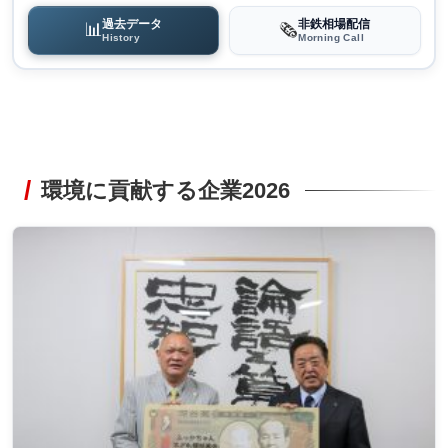
過去データ
非鉄相場配信
📊
🗞️
History
Morning Call
環境に貢献する企業2026