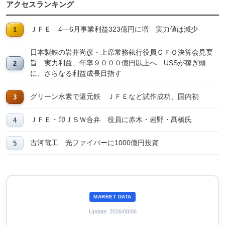
アクセスランキング
ＪＦＥ 4―6月事業利益323億円に増 実力値は減少
日本製鉄の岩井尚彦・上席常務執行役員ＣＦＯ決算会見要
旨 実力利益、年率９０００億円以上へ USSが稼ぎ頭
に、さらなる利益成長目指す
グリーン水素で還元鉄 ＪＦＥなど試作成功、国内初
ＪＦＥ・印ＪＳＷ合弁 役員に赤木・岩野・髙橋氏
古河電工 光ファイバーに1000億円投資
MARKET DATA
Update: 2026/08/06