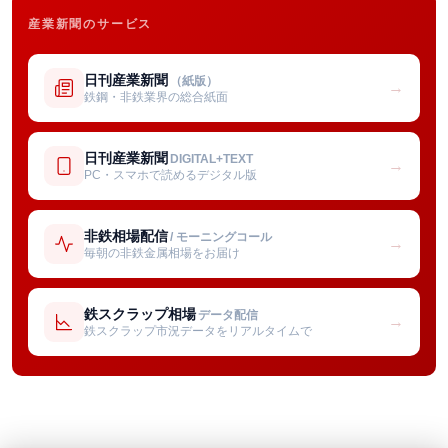
産業新聞のサービス
日刊産業新聞
（紙版）
→
鉄鋼・非鉄業界の総合紙面
日刊産業新聞
DIGITAL+TEXT
→
PC・スマホで読めるデジタル版
非鉄相場配信
/ モーニングコール
→
毎朝の非鉄金属相場をお届け
鉄スクラップ相場
データ配信
→
鉄スクラップ市況データをリアルタイムで