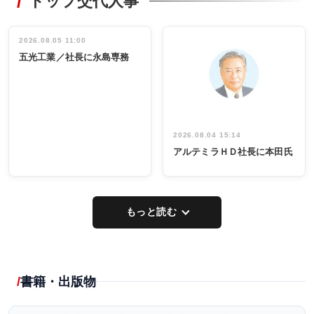
トップ交代人事
タックトレー
非鉄業界で
ディング 創
働く／女性
立30周年記念
管理職編
祝う 業界関
インタビュ
2026.08.05 11:00
INTERVIEW
INTERVIEW
係者ら220人
ー／社内ア
五光工業／社長に永島専務
出席
イデア発掘
し形に
2026.08.04 15:14
アルテミラＨＤ社長に本田氏
もっと読む
書籍・出版物