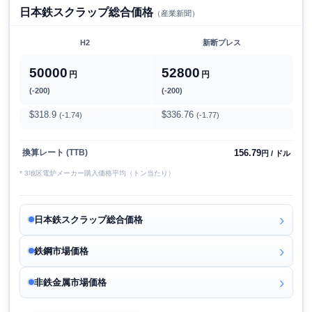
日本鉄スクラップ総合価格
（産業新聞）
H2
新断プレス
50000
52800
円
円
(-200)
(-200)
$318.9
$336.76
(-1.74)
(-1.77)
156.79
換算レート (TTB)
円 / ドル
* 3地区電炉メーカー購入価格平均（トン当たり）
日本鉄スクラップ総合価格
鉄鋼市場価格
非鉄金属市場価格