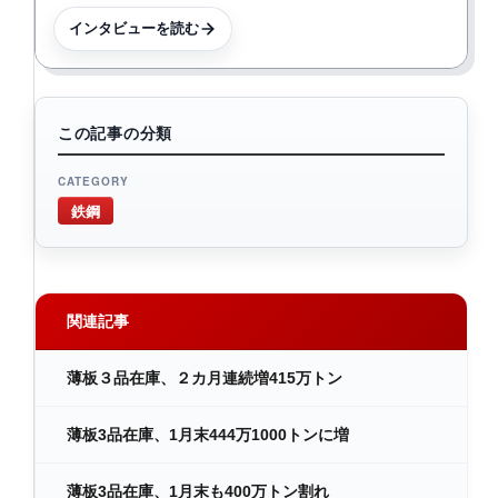
インタビューを読む
この記事の分類
CATEGORY
鉄鋼
関連記事
薄板３品在庫、２カ月連続増415万トン
薄板3品在庫、1月末444万1000トンに増
薄板3品在庫、1月末も400万トン割れ