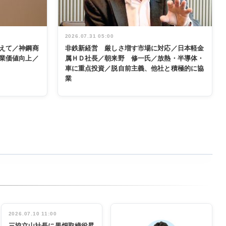
2026.07.31 05:00
えて／神鋼商
非鉄新経営 厳しさ増す市場に対応／日本軽金
業価値向上／
属ＨＤ社長／朝来野 修一氏／放熱・半導体・
車に重点投資／脱自前主義、他社と積極的に協
業
2026.07.10 11:00
三協立山社長に黒畑取締役昇