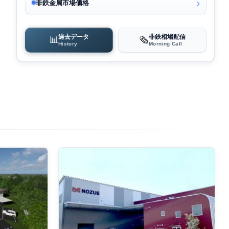
非鉄金属市場価格
過去データ
非鉄相場配信
📊
🗞️
History
Morning Call