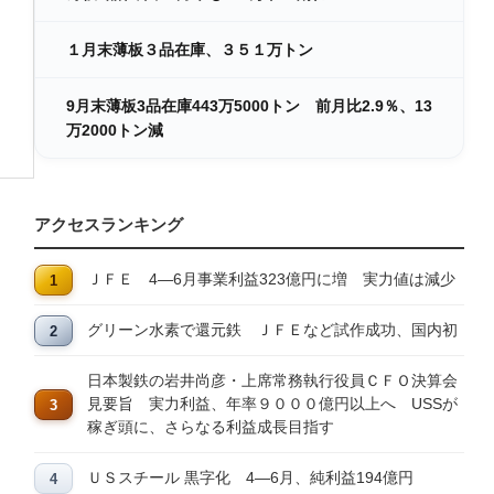
１月末薄板３品在庫、３５１万トン
9月末薄板3品在庫443万5000トン 前月比2.9％、13
万2000トン減
アクセスランキング
ＪＦＥ 4―6月事業利益323億円に増 実力値は減少
グリーン水素で還元鉄 ＪＦＥなど試作成功、国内初
日本製鉄の岩井尚彦・上席常務執行役員ＣＦＯ決算会
見要旨 実力利益、年率９０００億円以上へ USSが
稼ぎ頭に、さらなる利益成長目指す
ＵＳスチール 黒字化 4―6月、純利益194億円