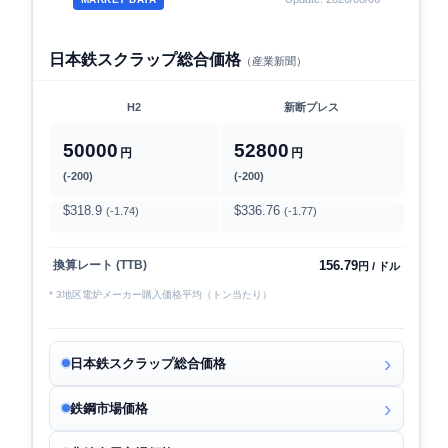
日本鉄スクラップ総合価格
（産業新聞）
H2
新断プレス
50000
52800
円
円
(-200)
(-200)
$318.9
$336.76
(-1.74)
(-1.77)
156.79
換算レート (TTB)
円 / ドル
* 3地区電炉メーカー購入価格平均（トン当たり）
日本鉄スクラップ総合価格
鉄鋼市場価格