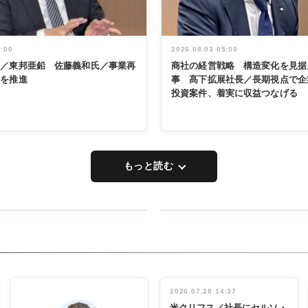
5:00
2026.08.03 05:00
く／東邦亜鉛 佐藤義和氏／事業再
商社の経営戦略 構造変化を見据
革を推進
事 髙下拡展社長／長期視点で企
投資案件、着実に収益つなげる
もっと読む
RECYCLING
タックトレー
ディング 創
立30周年記
INTERVIEW
念祝う 業界
2026.07.28 14:37
関係者ら220
米クリフス／社長にセルソ・