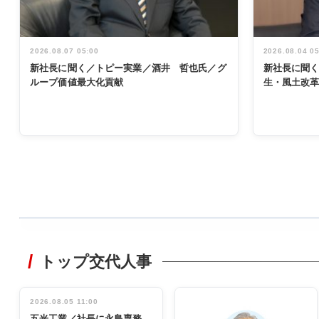
2026.08.07 05:00
2026.08.04 0
新社長に聞く／トピー実業／酒井 哲也氏／グ
新社長に聞
ループ価値最大化貢献
生・風土改
WORKING
STYLE
トップ交代人事
非鉄業界で
働く／女性
管理職編
2026.08.05 11:00
INTERVIEW
インタビュ
五光工業／社長に永島専務