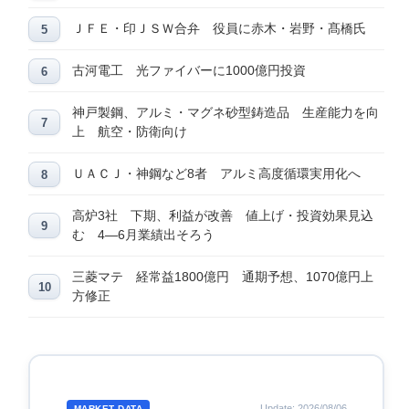
ＪＦＥ・印ＪＳＷ合弁 役員に赤木・岩野・髙橋氏
古河電工 光ファイバーに1000億円投資
神戸製鋼、アルミ・マグネ砂型鋳造品 生産能力を向
上 航空・防衛向け
ＵＡＣＪ・神鋼など8者 アルミ高度循環実用化へ
高炉3社 下期、利益が改善 値上げ・投資効果見込
む 4―6月業績出そろう
三菱マテ 経常益1800億円 通期予想、1070億円上
方修正
Update: 2026/08/06
MARKET DATA