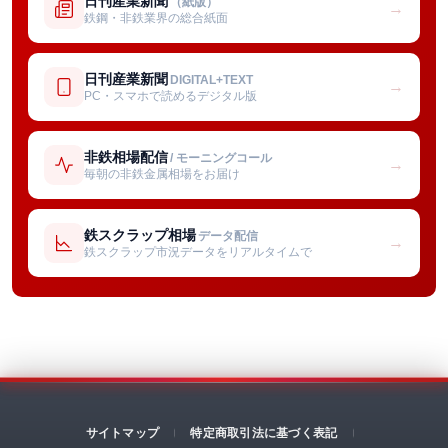
日刊産業新聞
（紙版）
→
鉄鋼・非鉄業界の総合紙面
日刊産業新聞
DIGITAL+TEXT
→
PC・スマホで読めるデジタル版
非鉄相場配信
/ モーニングコール
→
毎朝の非鉄金属相場をお届け
鉄スクラップ相場
データ配信
→
鉄スクラップ市況データをリアルタイムで
サイトマップ
特定商取引法に基づく表記