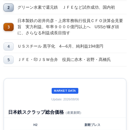
グリーン水素で還元鉄 ＪＦＥなど試作成功、国内初
日本製鉄の岩井尚彦・上席常務執行役員ＣＦＯ決算会見要
旨 実力利益、年率９０００億円以上へ USSが稼ぎ頭
に、さらなる利益成長目指す
ＵＳスチール 黒字化 4―6月、純利益194億円
ＪＦＥ・印ＪＳＷ合弁 役員に赤木・岩野・髙橋氏
MARKET DATA
Update: 2026/08/06
日本鉄スクラップ総合価格
（産業新聞）
H2
新断プレス