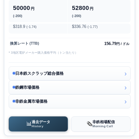
50000
52800
円
円
(-200)
(-200)
$318.9
$336.76
(-1.74)
(-1.77)
156.79
換算レート (TTB)
円 / ドル
* 3地区電炉メーカー購入価格平均（トン当たり）
日本鉄スクラップ総合価格
鉄鋼市場価格
非鉄金属市場価格
過去データ
非鉄相場配信
📊
🗞️
History
Morning Call