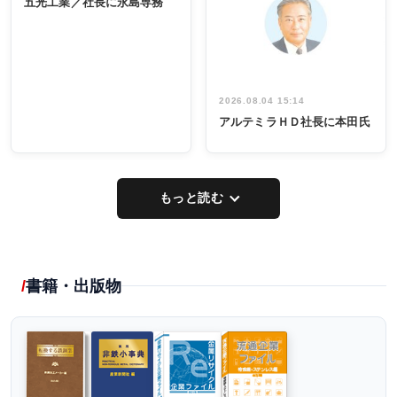
五光工業／社長に永島専務
出席
イデア発掘
し形に
2026.08.04 15:14
アルテミラＨＤ社長に本田氏
もっと読む
書籍・出版物