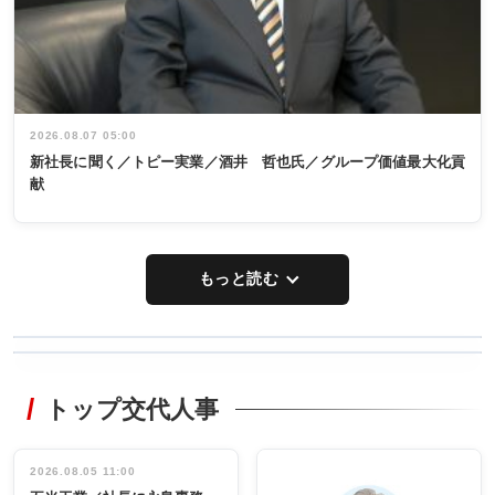
2026.08.07 05:00
新社長に聞く／トピー実業／酒井 哲也氏／グループ価値最大化貢
献
もっと読む
WORKING
RECYCLING
STYLE
トップ交代人事
タックトレー
非鉄業界で
ディング 創
働く／女性
立30周年記念
管理職編
祝う 業界関
インタビュ
2026.08.05 11:00
INTERVIEW
INTERVIEW
係者ら220人
ー／社内ア