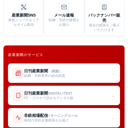
産業新聞SNS
メール速報
バックナンバー販
最新ニュースをリア
鉄鋼・非鉄の速報を
売
ルタイム配信
お届け
過去の紙面をご購入
いただけます
産業新聞のサービス
日刊産業新聞
（紙版）
→
鉄鋼・非鉄業界の総合紙面
日刊産業新聞
DIGITAL+TEXT
→
PC・スマホで読めるデジタル版
非鉄相場配信
/ モーニングコール
→
毎朝の非鉄金属相場をお届け