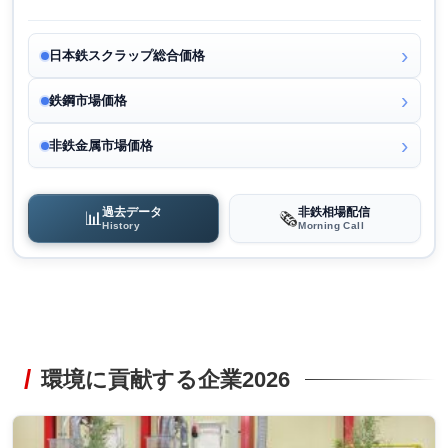
日本鉄スクラップ総合価格
鉄鋼市場価格
非鉄金属市場価格
過去データ
非鉄相場配信
📊
🗞️
History
Morning Call
環境に貢献する企業2026