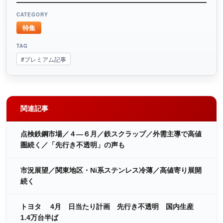
CATEGORY
特集
TAG
#プレミアム記事
関連記事
点検鉄鋼市場／４―６月／鉄スクラップ／外需主導で高値
圏続く／「先行き不透明」の声も
市況展望／関東地区・Ni系ステンレス冷薄／高値寄り展開
続く
トヨタ 4月 日当たり計画 先行き不透明 国内生産
1.4万台半ば