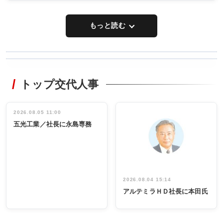
もっと読む
WORKING
RECYCLING
STYLE
トップ交代人事
タックトレー
非鉄業界で
ディング 創
働く／女性
立30周年記念
管理職編
祝う 業界関
インタビュ
2026.08.05 11:00
INTERVIEW
INTERVIEW
係者ら220人
ー／社内ア
五光工業／社長に永島専務
出席
イデア発掘
し形に
2026.08.04 15:14
アルテミラＨＤ社長に本田氏