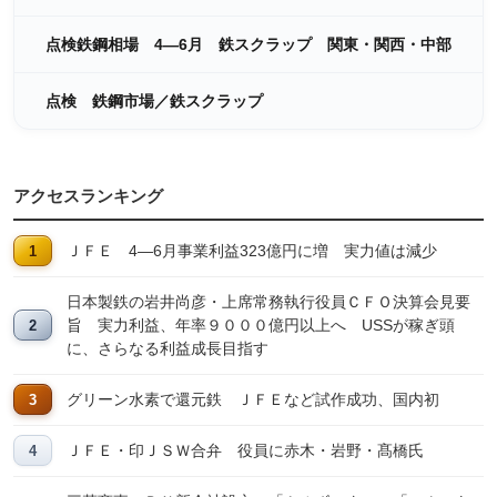
点検鉄鋼相場 4―6月 鉄スクラップ 関東・関西・中部
点検 鉄鋼市場／鉄スクラップ
アクセスランキング
ＪＦＥ 4―6月事業利益323億円に増 実力値は減少
日本製鉄の岩井尚彦・上席常務執行役員ＣＦＯ決算会見要
旨 実力利益、年率９０００億円以上へ USSが稼ぎ頭
に、さらなる利益成長目指す
グリーン水素で還元鉄 ＪＦＥなど試作成功、国内初
ＪＦＥ・印ＪＳＷ合弁 役員に赤木・岩野・髙橋氏