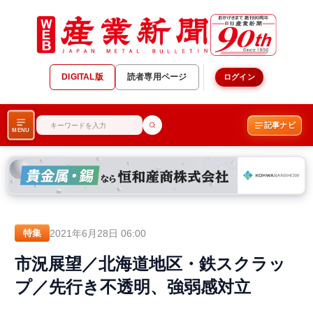
DIGITAL版
読者専用ページ
ログイン
記事ナビ
MENU
2021年6月28日 06:00
特集
市況展望／北海道地区・鉄スクラッ
プ／先行き不透明、強弱感対立