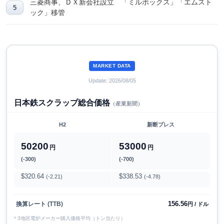
三菱商事、ＤＸ新会社設立 「ミルボックス」「エムスト
ック」移管
MARKET DATA
Update: 2026/08/05
日本鉄スクラップ総合価格
（産業新聞）
H2
新断プレス
50200
53000
円
円
(-300)
(-700)
$320.64
$338.53
(-2.21)
(-4.78)
156.56
換算レート (TTB)
円 / ドル
* 3地区電炉メーカー購入価格平均（トン当たり）