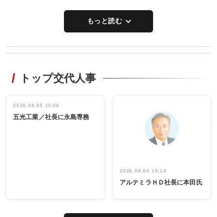
もっと読む
WORKING
RECYCLING
STYLE
トップ交代人事
タックトレー
非鉄業界で
ディング 創
働く／女性
立30周年記念
管理職編
祝う 業界関
インタビュ
2026.08.05 11:00
INTERVIEW
INTERVIEW
係者ら220人
ー／社内ア
五光工業／社長に永島専務
出席
イデア発掘
し形に
2026.08.04 15:14
アルテミラＨＤ社長に本田氏