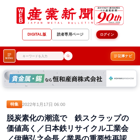
DIGITAL版
読者専用ページ
ログイン
記事ナビ
MENU
2022年1月17日 06:00
特集
脱炭素化の潮流で 鉄スクラップの
価値高く／日本鉄リサイクル工業会
／伊藤弘之会長／業界の重要性再認