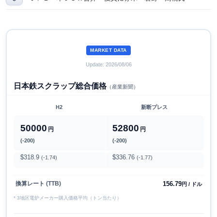
MARKET DATA
Update: 2026/08/06
日本鉄スクラップ総合価格
（産業新聞）
H2
新断プレス
50000
52800
円
円
(-200)
(-200)
$318.9
$336.76
(-1.74)
(-1.77)
156.79
換算レート (TTB)
円 / ドル
* 3地区電炉メーカー購入価格平均（トン当たり）