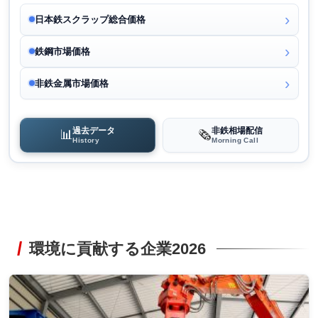
日本鉄スクラップ総合価格
鉄鋼市場価格
非鉄金属市場価格
過去データ
非鉄相場配信
📊
🗞️
History
Morning Call
環境に貢献する企業2026