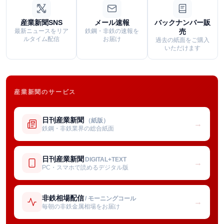
産業新聞SNS
メール速報
バックナンバー販
最新ニュースをリア
鉄鋼・非鉄の速報を
売
ルタイム配信
お届け
過去の紙面をご購入
いただけます
産業新聞のサービス
日刊産業新聞
（紙版）
→
鉄鋼・非鉄業界の総合紙面
日刊産業新聞
DIGITAL+TEXT
→
PC・スマホで読めるデジタル版
非鉄相場配信
/ モーニングコール
→
毎朝の非鉄金属相場をお届け