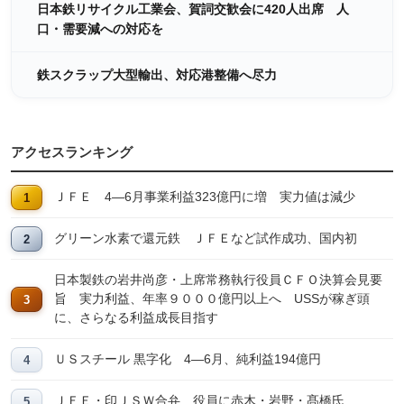
日本鉄リサイクル工業会、賀詞交歓会に420人出席 人
口・需要減への対応を
鉄スクラップ大型輸出、対応港整備へ尽力
アクセスランキング
ＪＦＥ 4―6月事業利益323億円に増 実力値は減少
グリーン水素で還元鉄 ＪＦＥなど試作成功、国内初
日本製鉄の岩井尚彦・上席常務執行役員ＣＦＯ決算会見要
旨 実力利益、年率９０００億円以上へ USSが稼ぎ頭
に、さらなる利益成長目指す
ＵＳスチール 黒字化 4―6月、純利益194億円
ＪＦＥ・印ＪＳＷ合弁 役員に赤木・岩野・髙橋氏