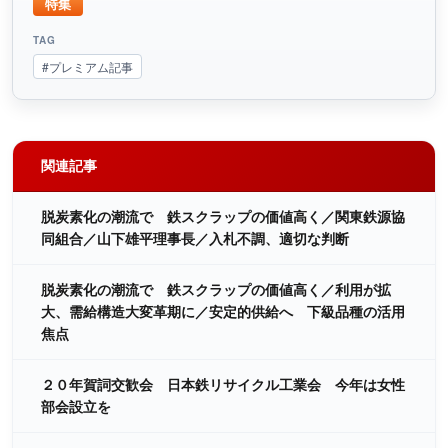
特集
TAG
#プレミアム記事
関連記事
脱炭素化の潮流で 鉄スクラップの価値高く／関東鉄源協
同組合／山下雄平理事長／入札不調、適切な判断
脱炭素化の潮流で 鉄スクラップの価値高く／利用が拡
大、需給構造大変革期に／安定的供給へ 下級品種の活用
焦点
２０年賀詞交歓会 日本鉄リサイクル工業会 今年は女性
部会設立を