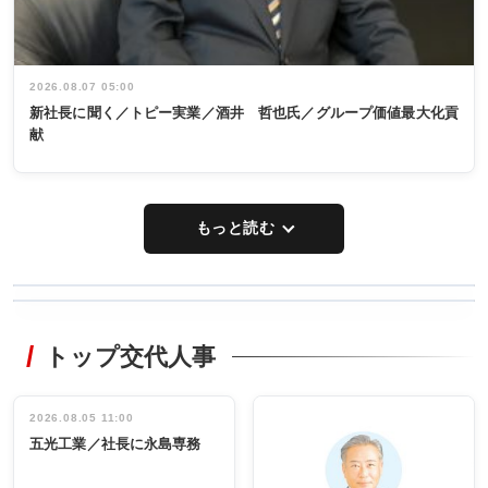
2026.08.07 05:00
新社長に聞く／トピー実業／酒井 哲也氏／グループ価値最大化貢
献
もっと読む
WORKING
RECYCLING
STYLE
トップ交代人事
タックトレー
非鉄業界で
ディング 創
働く／女性
立30周年記念
管理職編
祝う 業界関
インタビュ
2026.08.05 11:00
INTERVIEW
INTERVIEW
係者ら220人
ー／社内ア
五光工業／社長に永島専務
出席
イデア発掘
し形に