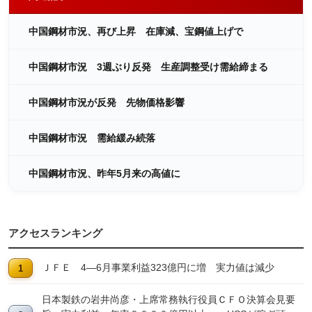
中国鋼材市況、再び上昇 在庫減、宝鋼値上げで
中国鋼材市況 3週ぶり反発 生産調整受け需給締まる
中国鋼材市況が反発 先物価格影響
中国鋼材市況 需給緩み続落
中国鋼材市況、昨年5月来の高値に
アクセスランキング
ＪＦＥ 4―6月事業利益323億円に増 実力値は減少
日本製鉄の岩井尚彦・上席常務執行役員ＣＦＯ決算会見要