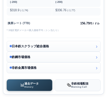
(-200)
(-200)
$318.9
$336.76
(-1.74)
(-1.77)
156.79
換算レート (TTB)
円 / ドル
* 3地区電炉メーカー購入価格平均（トン当たり）
日本鉄スクラップ総合価格
鉄鋼市場価格
非鉄金属市場価格
過去データ
非鉄相場配信
📊
🗞️
History
Morning Call