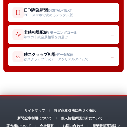
日刊産業新聞
DIGITAL+TEXT
→
PC・スマホで読めるデジタル版
非鉄相場配信
/ モーニングコール
→
毎朝の非鉄金属相場をお届け
鉄スクラップ相場
データ配信
→
鉄スクラップ市況データをリアルタイムで
サイトマップ
特定商取引法に基づく表記
新聞記事利用について
個人情報保護方針について
著作権について
会社概要
お問い合わせ
産業新聞英語版