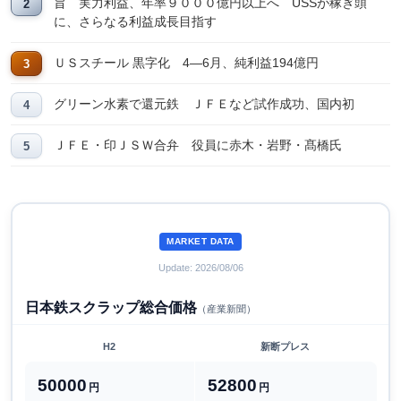
旨 実力利益、年率９０００億円以上へ USSが稼ぎ頭
に、さらなる利益成長目指す
ＵＳスチール 黒字化 4―6月、純利益194億円
グリーン水素で還元鉄 ＪＦＥなど試作成功、国内初
ＪＦＥ・印ＪＳＷ合弁 役員に赤木・岩野・髙橋氏
MARKET DATA
Update: 2026/08/06
日本鉄スクラップ総合価格
（産業新聞）
H2
新断プレス
50000
52800
円
円